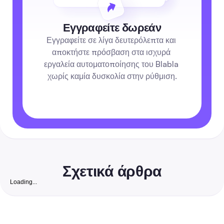
Εγγραφείτε δωρεάν
Εγγραφείτε σε λίγα δευτερόλεπτα και 
αποκτήστε πρόσβαση στα ισχυρά 
εργαλεία αυτοματοποίησης του Blabla 
χωρίς καμία δυσκολία στην ρύθμιση.
Σχετικά άρθρα
Loading...
Δωρεάν Ιστότοπος Ακολούθων Instagram:
Ολοκληρωμένος Οδηγός για το 2026 για να Αυξήσε
Αληθινούς, Μετατρέψιμους Ακολούθους για Μικρές
Ένας οδηγός με επίκεντρο την ασφάλεια, βήμα προς βήμα, που