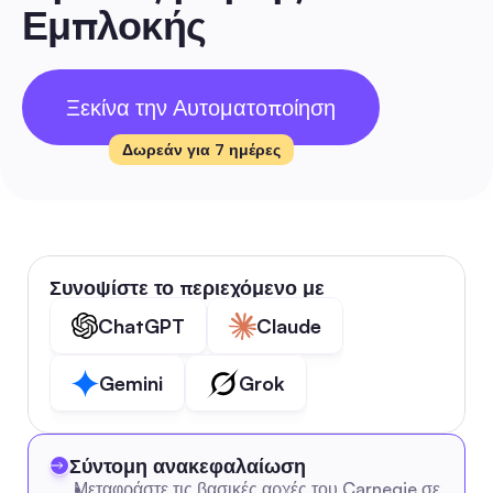
Εμπλοκής
Ξεκίνα την Αυτοματοποίηση
Δωρεάν για 7 ημέρες
Συνοψίστε το περιεχόμενο με
ChatGPT
Claude
Gemini
Grok
Σύντομη ανακεφαλαίωση
Μεταφράστε τις βασικές αρχές του Carnegie σε 