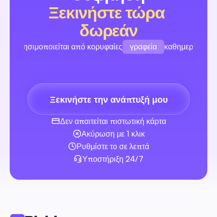
επιπλέον προσλήψεις.
Αυτοματοποίηση Σχολίων & DM
Ξεκινήστε τώρα 
δωρεάν
γραφεία
Χρησιμοποιείται από κορυφαίες
καθημερινά
μάρκες
YouTube Creator Studio: Ολοκληρωμένος Οδηγός 
για Αυτοματοποίηση Ανάρτησης, Προγραμματισμού
Ροής Εργασίας Ομάδας για Δημιουργούς
δημιουργοί
Ένας χάρτης πορείας, ιδανικός για αρχάριους, που προτεραιοπο
αυτοματοποίηση και σας μετακινεί από το χειροκίνητο χάος σε 
Ξεκινήστε την ανάπτυξή μου
γραφεία
επαναλαμβανόμενο λειτουργικό ρυθμό. Περιλαμβάνει εύχρηστα
πρότυπα, οδηγίες αυτοματοποίησης βήμα προς βήμα και ασφαλ
Δεν απαιτείται πιστωτική κάρτα
οδηγίες ενσωμάτωσης τρίτων.
Αυτοματοποίηση Σχολίων & DM
Ακύρωση με 1 κλικ
Ρυθμίστε το σε λεπτά
Υποστήριξη 24/7
Μάρκετινγκ μέσω επιρροών: Οδηγός αυτοματοποίη
2026 για να ξεκινήσετε, να αναπτύξετε και να μετρή
την απόδοση επένδυσης για αυστραλιανές μικρές κα
Ένας οδηγός αρχαρίων με επίκεντρο την Αυστραλία,