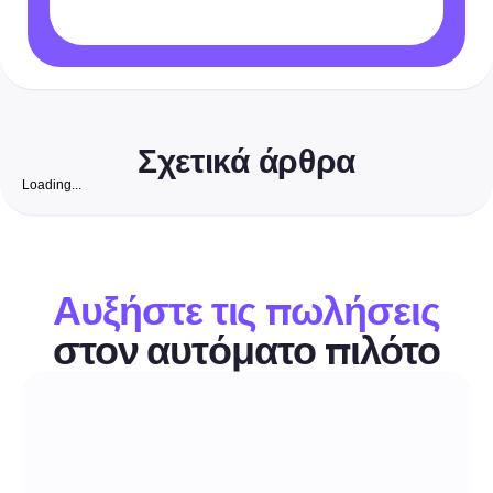
Σχετικά άρθρα
Loading...
Δωρεάν Ιστότοπος Ακολούθων Instagram:
Ολοκληρωμένος Οδηγός για το 2026 για να Αυξήσε
Αληθινούς, Μετατρέψιμους Ακολούθους για Μικρές
Ένας οδηγός με επίκεντρο την ασφάλεια, βήμα προς βήμα, που
Επιχειρήσεις στην Ινδία
συνδυάζει δωρεάν οργανικές τακτικές με οικονομική αυτοματοπ
Αυξήστε τις πωλήσεις
για να κερδίσετε πραγματικούς, έτοιμους για επιχειρηματική
δραστηριότητα οπαδούς στο Instagram. Περιλαμβάνει εργαλεία 
στον αυτόματο πιλότο
προς την Ινδία, δοκιμασμένες λίστες ελέγχου, πρότυπα για DM/
Αυτοματοποίηση Σχολίων & DM
και ακριβείς διαδικασίες για να μετατρέψετε τους οπαδούς σε πε