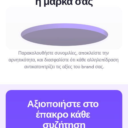
η μάρκα σας
η ενημερωτική επιστολή: Ολοκληρωμένος Οδηγός γ
Αυτοματοποίηση & Εμπλοκή για Δημιουργούς και
Μάρκετινγκ (2026)
Μια επιλεγμένη λίστα με κορυφαία e-newsletters που προσφέ
αναπαραγώγιμες τακτικές για την κοινωνική αυτοματοποίηση
funnels, απαντήσεις σε σχόλια, μετριασμό—ταξινομημένα ανά 
ανάγνωσης, κόστος/συχνότητα και εστίαση στην αυτοματοποίη
Παρακολουθήστε συνομιλίες, αποκλείστε την 
Κάθε σύσταση περιλαμβάνει ένα έτοιμο workflow 1–2 βημάτων
Αυτοματοποίηση Σχολίων & DM
αρνητικότητα, και διασφαλίστε ότι κάθε αλληλεπίδραση 
μπορείτε να εφαρμόσετε αυτήν την εβδομάδα.
αντικατοπτρίζει τις αξίες του brand σας.
Περιεχόμενο Χρηστών: Οδηγός Πλήρους
Αυτοματοποίησης για Κλιμάκωση Αλληλεπίδρασης 
Αξιοποιήστε στο 
2026 για Μάρκετερς
Ένας οδηγός για αρχάριους με έμφαση στην αυτοματοποίηση, 
έτοιμες διαδικασίες από σχόλιο σε DM, playbooks για διαχείριση
έπακρο κάθε 
δικαιώματα, πρότυπα για συλλογή αδειών και πίνακες KPI. Ξεκι
συζήτηση
και αναπτύξτε καμπάνιες UGC γρήγορα και με ασφάλεια, χωρίς