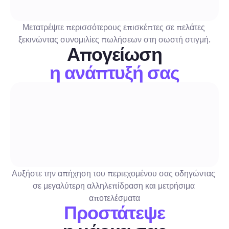
Γεννήτριες Εικόνων AI: Ο Απόλυτος Οδηγός του 202
Αυτοματοποίηση Κοινωνικών Δικτύων σε Κλίμακα
Μια σύγκριση κορυφαίων εργαλείων AI για μαζική παραγωγή με
Μετατρέψτε περισσότερους επισκέπτες σε πελάτες 
συνέπεια στην ταυτότητα της μάρκας, ετοιμότητα API, αδειοδότ
ξεκινώντας συνομιλίες πωλήσεων στη σωστή στιγμή.
κόστος ανά εικόνα και εποπτεία. Περιλαμβάνει δοκιμασμένα πρ
Απογείωση
προτροπών, λίστα ελέγχου API/ενσωμάτωσης, νομικές κατευθύ
η ανάπτυξή σας
και workflows Blabla που λειτουργούν άμεσα για αυτοματοποί
Αυτοματοποίηση Σχολίων & DM
δημοσιεύσεων και μηνυμάτων που βασίζονται σε εικόνες.
Δωρεάν Οδηγός Εικόνων 2026: Αυτοματοποιήστε
Ασφαλείς, Νόμιμες Κοινωνικές Εικόνες για Μάρκετιν
Ένας πρακτικός οδηγός για δωρεάν πηγές εικόνων που είναι ελ
για αυτοματοποιημένη δημοσίευση, με απλοποιημένες λίστες ε
Αυξήστε την απήχηση του περιεχομένου σας οδηγώντας 
αδειών, συστάσεις που ταιριάζουν σε κάθε κανάλι και
σε μεγαλύτερη αλληλεπίδραση και μετρήσιμα 
προκατασκευασμένες ροές εργασίας ομαδοποίησης. Ενσωματ
αποτελέσματα
αυτά τα απλά βήματα αντιγραφή-επικόλληση στο σύστημα
Αυτοματοποίηση Σχολίων & DM
Προστάτεψε
αυτοματοποίησης σας για να εξοικονομήσετε ώρες και να μειώσ
κίνδυνο νομικών προβλημάτων.