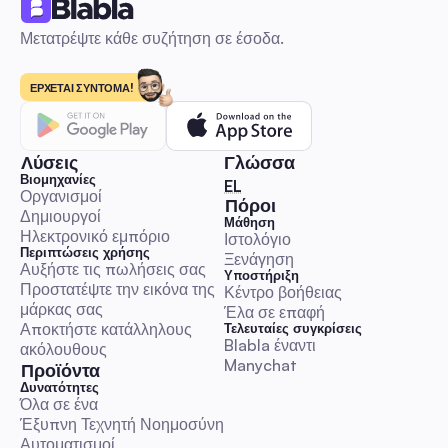
μεσαίες επιχειρήσεις
προσανατολισμένος στην αυτοματοποίηση, με βήμα-βήμα DM κ
σχόλια για ροές εργασίας επικοινωνίας, έτοιμα προς χρήση πρό
Μετατρέψτε κάθε συζήτηση σε έσοδα.
δείκτες KPI & προϋπολογισμού, και καθοδήγηση συμμόρφωσης
Εκκινήστε, κλιμακώστε και μετρήστε καμπάνιες επιρροής γρηγο
Αυτοματοποίηση Σχολίων & DM
ενώ διατηρείτε την αυθεντικότητα.
ΕΡΧΕΤΑΙ ΣΥΝΤΟΜΑ!
Λύσεις
Γλώσσα
Βιομηχανίες
🇬🇷 Ελληνικά
EL
Οργανισμοί
Οδηγός για την Παγκόσμια Ημέρα Καλοσύνης 2025
Πόροι
Δημιουργοί
Αυξήστε την Αλληλεπίδραση με την Αυτοματοποίησ
Μάθηση
Ηλεκτρονικό εμπόριο
Αυστραλούς Κοινωνικούς Διαχειριστές
Ιστολόγιο
Ένας πρακτικός οδηγός έτοιμος για εκτέλεση με ημερολόγιο στ
Περιπτώσεις χρήσης
Ξενάγηση
αυστραλιανή ζώνη ώρας, έτοιμα για επικόλληση σενάρια DM/σχ
Αυξήστε τις πωλήσεις σας
Υποστήριξη
κανόνες κλιμάκωσης και αυτοματοποιημένα ροές εργασίας.
Προστατέψτε την εικόνα της 
Κέντρο βοήθειας
Εξοικονομήστε χρόνο και οργανώστε αξιόπιστες εκστρατείες
μάρκας σας
Έλα σε επαφή
καλοσύνης με πρότυπα KPI και νομικές/ηθικές λίστες ελέγχου.
Αποκτήστε κατάλληλους 
Τελευταίες συγκρίσεις
Αυτοματοποίηση Σχολίων & DM
Blabla έναντι 
ακόλουθους
Manychat
Προϊόντα
Δυνατότητες
Όλα σε ένα
Έξυπνη Τεχνητή Νοημοσύνη
Αυτοματισμοί