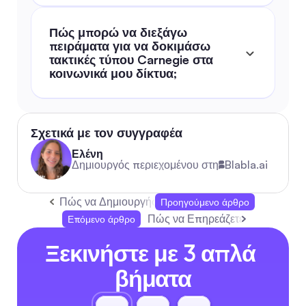
Πώς μπορώ να διεξάγω 
πειράματα για να δοκιμάσω 
τακτικές τύπου Carnegie στα 
κοινωνικά μου δίκτυα;
Σχετικά με τον συγγραφέα
Ελένη
Δημιουργός περιεχομένου στη
Blabla.ai
Πώς να Δημιουργήσετε Φίλους και να Επηρεάσετε:
Προηγούμενο άρθρο
Πώς να Επηρεάζετε Ανθρώπους κα
Επόμενο άρθρο
Ξεκινήστε με 3 απλά 
βήματα