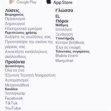
Λύσεις
Γλώσσα
Βιομηχανίες
🇬🇷 Ελληνικά
EL
Οργανισμοί
Πόροι
Δημιουργοί
Μάθηση
Ηλεκτρονικό εμπόριο
Ιστολόγιο
Περιπτώσεις χρήσης
Ξενάγηση
Αυξήστε τις πωλήσεις σας
Υποστήριξη
Προστατέψτε την εικόνα της 
Κέντρο βοήθειας
μάρκας σας
Έλα σε επαφή
Αποκτήστε κατάλληλους 
Τελευταίες συγκρίσεις
Blabla έναντι 
ακόλουθους
Manychat
Προϊόντα
Δυνατότητες
Όλα σε ένα
Έξυπνη Τεχνητή Νοημοσύνη
Αυτοματισμοί
Μετριοπάθεια
Κανάλια
Ίνσταγκραμ
Facebook
TikTok
YouTube