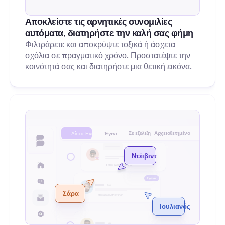
Αποκλείστε τις αρνητικές συνομιλίες 
αυτόματα, διατηρήστε την καλή σας φήμη
Φιλτράρετε και αποκρύψτε τοξικά ή άσχετα 
σχόλια σε πραγματικό χρόνο. Προστατέψτε την 
κοινότητά σας και διατηρήστε μια θετική εικόνα.
Σε εξέλιξη
Αρχειοθετημένο
Λίστα Εκκρεμοτήτων
Έγινε
Μήνυμα
Ντέιβιντ
3 Μου αρέσει
Απάντηση
Σχόλια
6ω
Σάρα
1 Μου αρέσει
Απάντηση
Ιουλιανός
3ώ