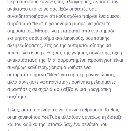
Πέρα από τους κανόνες της πλατφόρμας, εξετάστε τον 
αντίκτυπο στο κοινό σας. Εάν οι θεατές σας 
συνειδητοποιήσουν ότι κάθε σχόλιο παίρνει ένα άμεσο, 
απρόσωπο "like", η χειρονομία μπορεί να χάσει τη 
σημασία της. Μπορεί να μετατραπεί από ένα σημάδι 
εκτίμησης σε ένα σήμα ανειλικρινούς, ρομποτικής 
αλληλεπίδρασης. Στόχος της αυτοματοποίησης θα 
πρέπει να είναι η 
ενίσχυση
 της γνήσιας σύνδεσης, όχι η 
αντικατάστασή της. Μια ισορροπημένη προσέγγιση είναι 
συνήθως καλύτερη: χρησιμοποιήστε ένα 
αυτοματοποιημένο "liker" για ευρύτερη αναγνώριση, 
αλλά συνεχίστε να απαντάτε χειροκίνητα μελετημένες 
απαντήσεις σε σχόλια που αξίζουν μια πραγματική 
συζήτηση.
Τέλος, αυτά τα σενάρια είναι συχνά εύθραυστα. Καθώς 
οι μηχανικοί του YouTube αλλάζουν συνεχώς τη διάταξη 
και τον κώδικα της ιστοσελίδας, ένα σενάριο που 