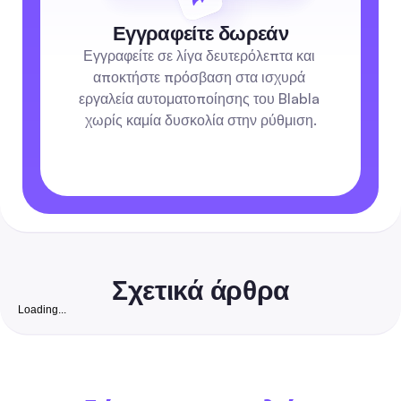
Εγγραφείτε δωρεάν
Εγγραφείτε σε λίγα δευτερόλεπτα και 
αποκτήστε πρόσβαση στα ισχυρά 
εργαλεία αυτοματοποίησης του Blabla 
χωρίς καμία δυσκολία στην ρύθμιση.
Σχετικά άρθρα
Loading...
Δωρεάν Ιστότοπος Ακολούθων Instagram:
Ολοκληρωμένος Οδηγός για το 2026 για να Αυξήσε
Αληθινούς, Μετατρέψιμους Ακολούθους για Μικρές
Ένας οδηγός με επίκεντρο την ασφάλεια, βήμα προς βήμα, που
Επιχειρήσεις στην Ινδία
συνδυάζει δωρεάν οργανικές τακτικές με οικονομική αυτοματοπ