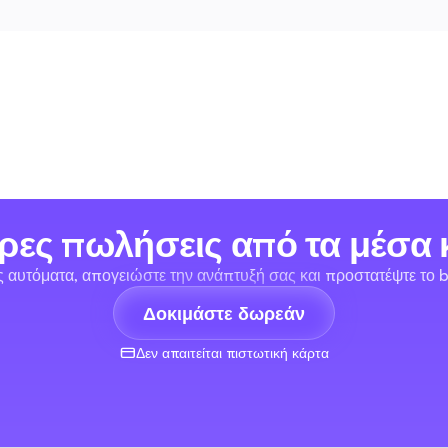
ρες πωλήσεις από τα μέσα 
ις αυτόματα, απογειώστε την ανάπτυξή σας και προστατέψτε το b
Δοκιμάστε δωρεάν
Δεν απαιτείται πιστωτική κάρτα