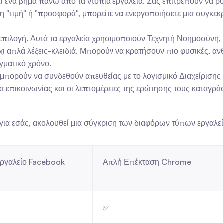
αι ένα βήμα πάνω από τα ντόπια εργαλεία. Σας επιτρέπουν να ρ
έξη "τιμή" ή "προσφορά", μπορείτε να ενεργοποιήσετε μια συγκεκ
 επιλογή. Αυτά τα εργαλεία χρησιμοποιούν Τεχνητή Νοημοσύνη,
χι απλά λέξεις-κλειδιά. Μπορούν να κρατήσουν πιο φυσικές, αν
γματικό χρόνο.
 μπορούν να συνδεθούν απευθείας με το λογισμικό Διαχείρισης 
ία επικοινωνίας και οι λεπτομέρειες της ερώτησης τους καταγρ
 για εσάς, ακολουθεί μια σύγκριση των διαφόρων τύπων εργαλεί
ργαλείο Facebook
Απλή Επέκταση Chrome
✅