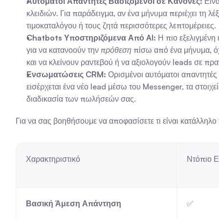
Αυτόματοι Απαντητές Βασιζόμενοι σε Κανόνες:
 Είν
κλειδιών. Για παράδειγμα, αν ένα μήνυμα περιέχει τη λ
τιμοκαταλόγου ή τους ζητά περισσότερες λεπτομέρειες.
Chatbots Υποστηριζόμενα Από AI:
 Η πιο εξελιγμένη
για να κατανοούν την 
πρόθεση
 πίσω από ένα μήνυμα, ό
και να κλείνουν ραντεβού ή να αξιολογούν leads σε πρα
Ενσωματώσεις CRM:
 Ορισμένοι αυτόματοι απαντητές
εισέρχεται ένα νέο lead μέσω του Messenger, τα στοιχε
διαδικασία των πωλήσεών σας.
Για να σας βοηθήσουμε να αποφασίσετε τι είναι κατάλληλο
Χαρακτηριστικό
Ντόπιο Ε
Βασική Άμεση Απάντηση
✅