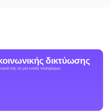
κοινωνικής δικτύωσης
rand σας σε μια ενιαία πλατφόρμα.