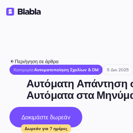
Λύσεις
Προϊόντα
Πόροι
🇬🇷 Ελληνικά
EL
Περιήγηση σε άρθρα
Κατηγορία:
Αυτοματοποίηση Σχολίων & DM
5 Δεκ 2025
Αυτόματη Απάντηση σ
Αυτόματα στα Μηνύμ
Δοκιμάστε δωρεάν
Δωρεάν για 7 ημέρες