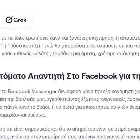
Grok
τις ίδιες ερωτήσεις ξανά και ξανά; Ως επιχείρηση, η αποτελεσμα
" ή "Πόσο κοστίζει;" ενώ θα μπορούσατε να εστιάσετε σε πιο π
ι κάθε πιθανός πελάτης λαμβάνει μια άμεση, χρήσιμη απάντηση
τόματο Απαντητή Στο Facebook για τη
το Facebook Messenger δεν αφορά μόνο την εξοικονόμηση χρόνο
έα της δουλειάς μας, εγκαθιστώντας έξυπνες ενεργειακές λύσει
ά πάνελ αργά το βράδυ ή να ρωτά για επιδοτήσεις αντλιών θερ
συμμερίζονται αμέσως.
η ότι είναι σημαντικός και ότι το αίτημά του είναι σε σειρά ανα
ντας ανάμεσα στην επιχείρησή σας και έναν ανταγωνιστή που παί