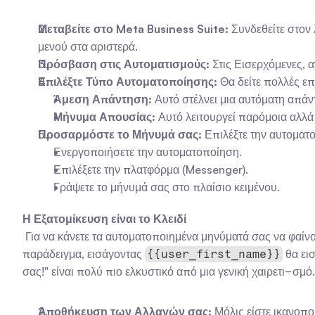
Μεταβείτε στο Meta Business Suite:
 Συνδεθείτε στον
μενού στα αριστερά.
Πρόσβαση στις Αυτοματισμούς:
 Στις Εισερχόμενες, 
Επιλέξτε Τύπο Αυτοματοποίησης:
 Θα δείτε πολλές ε
Άμεση Απάντηση:
 Αυτό στέλνει μια αυτόματη απάν
Μήνυμα Απουσίας:
 Αυτό λειτουργεί παρόμοια αλλά 
Προσαρμόστε το Μήνυμά σας:
 Επιλέξτε την αυτοματ
Ενεργοποιήσετε την αυτοματοποίηση.
Επιλέξετε την πλατφόρμα (Messenger).
Γράψετε το μήνυμά σας στο πλαίσιο κειμένου.
Η Εξατομίκευση είναι το Κλειδί
 Για να κάνετε τα αυτοματοποιημένα μηνύματά σας να φαίνονται πιο προσωπικά και λιγότερο ρομποτικά, χρησιμοποιήστε τα ενσωματωμένα tokens εξατομίκευσης του Facebook. Για 
παράδειγμα, εισάγοντας 
 θα ει
{{user_first_name}}
σας!" είναι πολύ πιο ελκυστικό από μια γενική χαιρετι−σμό.
Αποθήκευση των Αλλαγών σας:
 Μόλις είστε ικανοπ