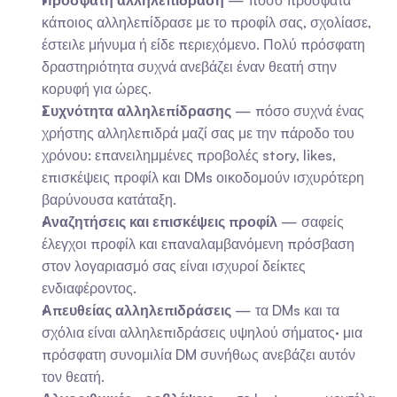
Πρόσφατη αλληλεπίδραση
 — πόσο πρόσφατα 
κάποιος αλληλεπίδρασε με το προφίλ σας, σχολίασε, 
έστειλε μήνυμα ή είδε περιεχόμενο. Πολύ πρόσφατη 
δραστηριότητα συχνά ανεβάζει έναν θεατή στην 
κορυφή για ώρες.
Συχνότητα αλληλεπίδρασης
 — πόσο συχνά ένας 
χρήστης αλληλεπιδρά μαζί σας με την πάροδο του 
χρόνου: επανειλημμένες προβολές story, likes, 
επισκέψεις προφίλ και DMs οικοδομούν ισχυρότερη 
βαρύνουσα κατάταξη.
Αναζητήσεις και επισκέψεις προφίλ
 — σαφείς 
έλεγχοι προφίλ και επαναλαμβανόμενη πρόσβαση 
στον λογαριασμό σας είναι ισχυροί δείκτες 
ενδιαφέροντος.
Απευθείας αλληλεπιδράσεις
 — τα DMs και τα 
σχόλια είναι αλληλεπιδράσεις υψηλού σήματος· μια 
πρόσφατη συνομιλία DM συνήθως ανεβάζει αυτόν 
τον θεατή.