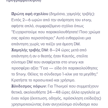
προγραμματισμού)
Πρώτη αφή σχολίου
 (δημόσια, χαμηλής τριβής): 
Εντός 2–6 ωρών από την ανάρτηση του story, 
αφήστε απλό, συμφραζόμενο σχόλιο όπως 
"Ευχαριστούμε που παρακολουθήσατε! Ποιο χρώμα 
σας αρέσει περισσότερο;" Αυτό ενθαρρύνει μια 
απάντηση χωρίς να πιέζει για άμεση DM.
Χαμηλής τριβής DM
: 8–24 ώρες μετά από 
απάντηση ή αν ο θεατής ήταν Καυτός, στείλτε 
σύντομο DM που αναφέρεται στο story και 
προσφέρει αξία: "Γεια — είδα ότι παρακολούθησες 
το Story. Θέλεις το σύνδεσμο 1-κλικ για τα μεγέθη;" 
Κρατήστε το προσωπικό και χρήσιμο.
Σύνδεσμος πόρων
: Για Thorμοί που συμμετέχουν 
θετικά, ακολουθήστε 24–48 ώρες άλλα εργαλεία με 
έναν πόρο (έκπτωση, οδηγός, πρόσκληση επίδειξης) 
χρησιμοποιώντας έναν ανιχνεύσιμο σύνδεσμο που 