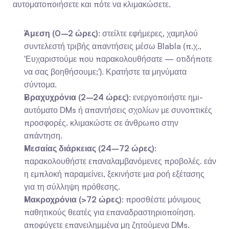
αυτοματοποιήσετε και πότε να κλιμακώσετε.
Άμεση (0–2 ώρες)
: στείλτε εφήμερες, χαμηλού 
συντελεστή τριβής απαντήσεις μέσω Blabla (π.χ., 
'Ευχαριστούμε που παρακολουθήσατε — οτιδήποτε 
να σας βοηθήσουμε;'). Κρατήστε τα μηνύματα 
σύντομα.
Βραχυχρόνια (2–24 ώρες)
: ενεργοποιήστε ημι-
αυτόματο DMs ή απαντήσεις σχολίων με συνοπτικές 
προσφορές. κλιμακώστε σε άνθρωπο στην 
απάντηση.
Μεσαίας διάρκειας (24–72 ώρες)
: 
παρακολουθήστε επαναλαμβανόμενες προβολές. εάν 
η εμπλοκή παραμείνει, ξεκινήστε μια ροή εξέτασης 
για τη σύλληψη πρόθεσης.
Μακροχρόνια (>72 ώρες)
: προσθέστε μόνιμους 
παθητικούς θεατές για επαναδραστηριοποίηση. 
αποφύγετε επανειλημμένα μη ζητούμενα DMs.