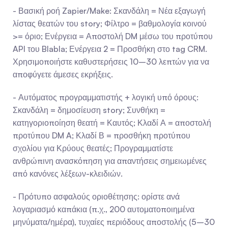
- Βασική ροή Zapier/Make: Σκανδάλη = Νέα εξαγωγή 
λίστας θεατών του story; Φίλτρο = βαθμολογία κοινού 
>= όριο; Ενέργεια = Αποστολή DM μέσω του προτύπου 
API του Blabla; Ενέργεια 2 = Προσθήκη στο tag CRM. 
Χρησιμοποιήστε καθυστερήσεις 10–30 λεπτών για να 
αποφύγετε άμεσες εκρήξεις.
- Αυτόματος προγραμματιστής + λογική υπό όρους: 
Σκανδάλη = δημοσίευση story; Συνθήκη = 
κατηγοριοποίηση θεατή = Καυτός; Κλαδί Α = αποστολή 
προτύπου DM A; Κλαδί Β = προσθήκη προτύπου 
σχολίου για Κρύους θεατές; Προγραμματίστε 
ανθρώπινη ανασκόπηση για απαντήσεις σημειωμένες 
από κανόνες λέξεων-κλειδιών.
- Πρότυπο ασφαλούς οριοθέτησης: ορίστε ανά 
λογαριασμό καπάκια (π.χ., 200 αυτοματοποιημένα 
μηνύματα/ημέρα), τυχαίες περιόδους αποστολής (5–30 