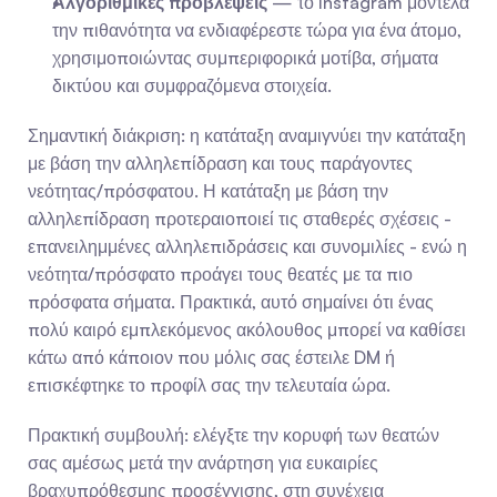
Αλγοριθμικές προβλέψεις
 — το Instagram μοντέλα 
την πιθανότητα να ενδιαφέρεστε τώρα για ένα άτομο, 
χρησιμοποιώντας συμπεριφορικά μοτίβα, σήματα 
δικτύου και συμφραζόμενα στοιχεία.
Σημαντική διάκριση: η κατάταξη αναμιγνύει την κατάταξη 
με βάση την αλληλεπίδραση και τους παράγοντες 
νεότητας/πρόσφατου. Η κατάταξη με βάση την 
αλληλεπίδραση προτεραιοποιεί τις σταθερές σχέσεις - 
επανειλημμένες αλληλεπιδράσεις και συνομιλίες - ενώ η 
νεότητα/πρόσφατο προάγει τους θεατές με τα πιο 
πρόσφατα σήματα. Πρακτικά, αυτό σημαίνει ότι ένας 
πολύ καιρό εμπλεκόμενος ακόλουθος μπορεί να καθίσει 
κάτω από κάποιον που μόλις σας έστειλε DM ή 
επισκέφτηκε το προφίλ σας την τελευταία ώρα.
Πρακτική συμβουλή: ελέγξτε την κορυφή των θεατών 
σας αμέσως μετά την ανάρτηση για ευκαιρίες 
βραχυπρόθεσμης προσέγγισης, στη συνέχεια 