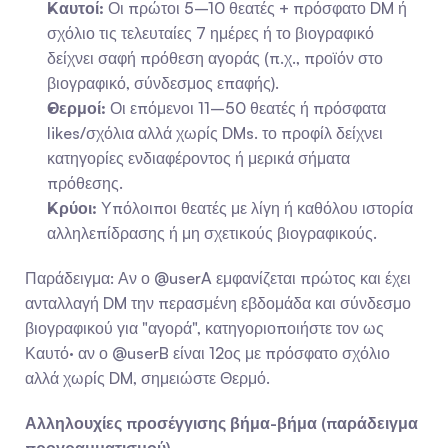
Καυτοί:
 Οι πρώτοι 5–10 θεατές + πρόσφατο DM ή 
σχόλιο τις τελευταίες 7 ημέρες ή το βιογραφικό 
δείχνει σαφή πρόθεση αγοράς (π.χ., προϊόν στο 
βιογραφικό, σύνδεσμος επαφής).
Θερμοί:
 Οι επόμενοι 11–50 θεατές ή πρόσφατα 
likes/σχόλια αλλά χωρίς DMs. το προφίλ δείχνει 
κατηγορίες ενδιαφέροντος ή μερικά σήματα 
πρόθεσης.
Κρύοι:
 Υπόλοιποι θεατές με λίγη ή καθόλου ιστορία 
αλληλεπίδρασης ή μη σχετικούς βιογραφικούς.
Παράδειγμα: Αν ο @userA εμφανίζεται πρώτος και έχει 
ανταλλαγή DM την περασμένη εβδομάδα και σύνδεσμο 
βιογραφικού για "αγορά", κατηγοριοποιήστε τον ως 
Καυτό· αν ο @userB είναι 12ος με πρόσφατο σχόλιο 
αλλά χωρίς DM, σημειώστε Θερμό.
Αλληλουχίες προσέγγισης βήμα-βήμα (παράδειγμα 