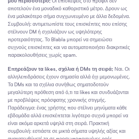
μου περισσότερο;
 Οι επισκέψεις στο προφίλ δεν 
αποτελούν ένα μοναδικό καθοριστικό μέτρο. Δρουν ως 
ένα μαλακότερο σήμα συγχωνευμένο με άλλα δεδομένα. 
Συμβουλή: αντιμετωπίστε τους επισκέπτες που επίσης 
στέλνουν DM ή σχολιάζουν ως υψηλότερης 
προτεραιότητας. Το Blabla μπορεί να σημειώσει 
συχνούς επισκέπτες και να αυτοματοποιήσει διακριτικές 
παρακολουθήσεις χωρίς spam.
Επηρεάζουν τα likes, σχόλια ή DMs τη σειρά;
 Ναι. Οι 
αλληλεπιδράσεις έχουν σημασία αλλά όχι μεμονωμένες. 
Τα DMs και τα σχόλια συνήθως σηματοδοτούν 
μεγαλύτερη πρόθεση από ό,τι τα likes και συνδυάζονται 
με προβλέψεις πρόσφατης χρονικής στιγμής. 
Παράδειγμα: ένας χρήστης που στέλνει μηνύματα κάθε 
εβδομάδα αλλά επισκέπτεται λιγότερο συχνά μπορεί να 
είναι ακόμα αρκετά υψηλά στη σειρά. Πρακτική 
συμβουλή: εστιάστε σε μικτά σήματα υψηλής αξίας και 
ανακατευθύνετέ τα σε προσωποποιημένες ροές 