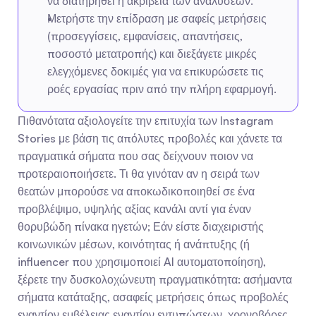
να διατηρηθεί η ακρίβεια των αναλύσεων.
Μετρήστε την επίδραση με σαφείς μετρήσεις 
(προσεγγίσεις, εμφανίσεις, απαντήσεις, 
ποσοστό μετατροπής) και διεξάγετε μικρές 
ελεγχόμενες δοκιμές για να επικυρώσετε τις 
ροές εργασίας πριν από την πλήρη εφαρμογή.
Πιθανότατα αξιολογείτε την επιτυχία των Instagram 
Stories με βάση τις απόλυτες προβολές και χάνετε τα 
πραγματικά σήματα που σας δείχνουν ποιον να 
προτεραιοποιήσετε. Τι θα γινόταν αν η σειρά των 
θεατών μπορούσε να αποκωδικοποιηθεί σε ένα 
προβλέψιμο, υψηλής αξίας κανάλι αντί για έναν 
θορυβώδη πίνακα ηγετών; Εάν είστε διαχειριστής 
κοινωνικών μέσων, κοινότητας ή ανάπτυξης (ή 
influencer που χρησιμοποιεί AI αυτοματοποίηση), 
ξέρετε την δυσκολοχώνευτη πραγματικότητα: ασήμαντα 
σήματα κατάταξης, ασαφείς μετρήσεις όπως προβολές 
εναντίον εμβέλειας εναντίον εντυπώσεων, χρονοβόρες 