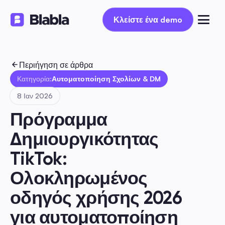
Κλείστε ένα demo
Κλείστε ένα demo
Περιήγηση σε άρθρα
Κατηγορία:
Αυτοματοποίηση Σχολίων & DM
8 Ιαν 2026
Πρόγραμμα 
Δημιουργικότητας 
TikTok: 
Ολοκληρωμένος 
οδηγός χρήσης 2026 
για αυτοματοποίηση 