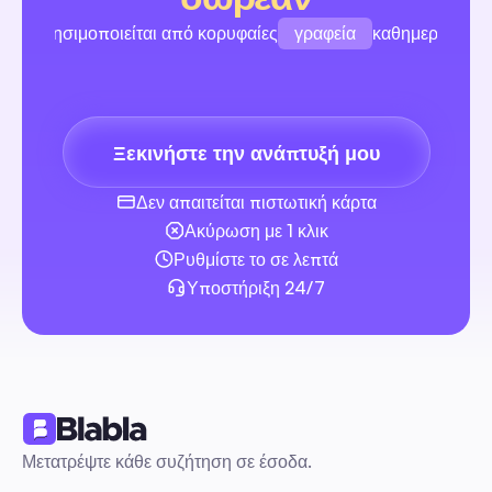
γραφεία
Χρησιμοποιείται από κορυφαίες
καθημερινά
μάρκες
δημιουργοί
Ξεκινήστε την ανάπτυξή μου
γραφεία
Δεν απαιτείται πιστωτική κάρτα
Ακύρωση με 1 κλικ
Ρυθμίστε το σε λεπτά
Υποστήριξη 24/7
Μετατρέψτε κάθε συζήτηση σε έσοδα.