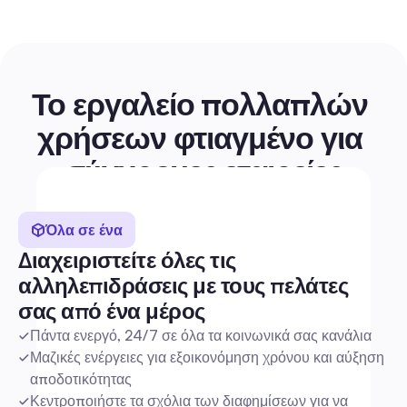
Το εργαλείο πολλαπλών 
χρήσεων φτιαγμένο για 
σύγχρονες εταιρείες
Εύκολο στη χρήση
Μείνετε σε έλεγχο οπουδήποτε, οποτεδήποτε
Όλα σε ένα
Ξεκινήστε σε δευτερόλεπτα
Διαχειριστείτε όλες τις 
αλληλεπιδράσεις με τους πελάτες 
Εύκολο στη χρήση
σας από ένα μέρος
Πάντα ενεργό, 24/7 σε όλα τα κοινωνικά σας κανάλια
Μαζικές ενέργειες για εξοικονόμηση χρόνου και αύξηση 
αποδοτικότητας
Κεντροποιήστε τα σχόλια των διαφημίσεων για να 