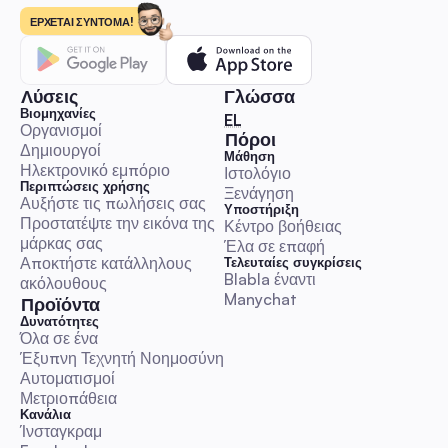
ΕΡΧΕΤΑΙ ΣΥΝΤΟΜΑ!
Λύσεις
Γλώσσα
Βιομηχανίες
🇬🇷 Ελληνικά
EL
Οργανισμοί
Πόροι
Δημιουργοί
Μάθηση
Ηλεκτρονικό εμπόριο
Ιστολόγιο
Περιπτώσεις χρήσης
Ξενάγηση
Αυξήστε τις πωλήσεις σας
Υποστήριξη
Προστατέψτε την εικόνα της 
Κέντρο βοήθειας
μάρκας σας
Έλα σε επαφή
Αποκτήστε κατάλληλους 
Τελευταίες συγκρίσεις
Blabla έναντι 
ακόλουθους
Manychat
Προϊόντα
Δυνατότητες
Όλα σε ένα
Έξυπνη Τεχνητή Νοημοσύνη
Αυτοματισμοί
Μετριοπάθεια
Κανάλια
Ίνσταγκραμ