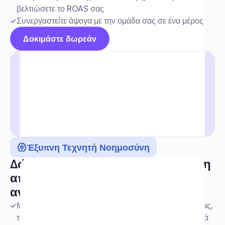
βελτιώσετε το ROAS σας
Συνεργαστείτε άψογα με την ομάδα σας σε ένα μέρος
Δοκιμάστε δωρεάν
Έξυπνη Τεχνητή Νοημοσύνη
Δώστε στους πελάτες σας τη δύναμη 
απαντήσεων που μοιάζουν με 
ανθρώπινες από AI
Μαθαίνει συνεχώς και βελτιώνεται από τα έγγραφά σας, 
τις βάσεις δεδομένων, την ιστοσελίδα και τα κοινωνικά 