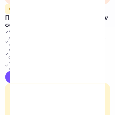
Μετριοπάθεια
Προστατεύστε τη φήμη των πελατών 
σας όλο το 24ωρο
Εντοπίστε και αποκρύψτε επιβλαβή σχόλια άμεσα
Απόκρυψη σχολίων βάσει προσαρμοσμένων λέξεων-
κλειδιών
Εξαλείψτε το spam και τις απάτες πριν βλάψουν την 
αποδοτικότητα των διαφημίσεών σας
Κρατήστε την κοινότητά σας ασφαλή και εστιάστε στην 
πραγματική αλληλεπίδραση
Δοκιμάστε δωρεάν