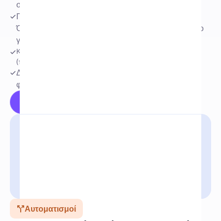
σας δίκτυα
Προσαρμόζεται τέλεια στη φωνή της επωνυμίας σας. 
Όσο περισσότερο το χρησιμοποιείτε, τόσο πιο έξυπνο 
γίνεται.
Κατανοεί το πλαίσιο με αυτόματη ανίχνευση συναισθήματος 
(πρόθεση αγοράς, κλπ.)
Δημιουργεί ταχύτερες, εξυπνότερες απαντήσεις που 
φαίνονται πραγματικά ανθρώπινες
Δοκιμάστε δωρεάν
Αυτοματισμοί