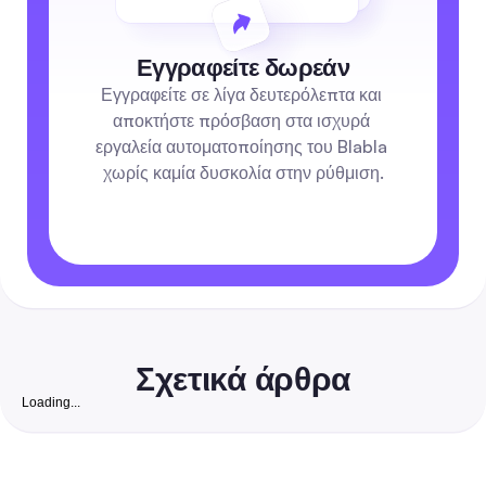
Εγγραφείτε δωρεάν
Εγγραφείτε σε λίγα δευτερόλεπτα και 
αποκτήστε πρόσβαση στα ισχυρά 
εργαλεία αυτοματοποίησης του Blabla 
χωρίς καμία δυσκολία στην ρύθμιση.
Σχετικά άρθρα
Loading...
Δωρεάν Ιστότοπος Ακολούθων Instagram:
Ολοκληρωμένος Οδηγός για το 2026 για να Αυξήσε
Αληθινούς, Μετατρέψιμους Ακολούθους για Μικρές
Ένας οδηγός με επίκεντρο την ασφάλεια, βήμα προς βήμα, που