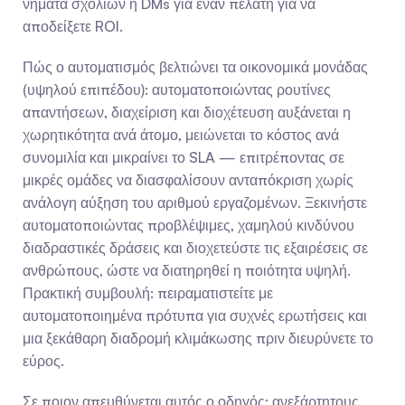
νήματα σχολίων ή DMs για έναν πελάτη για να 
αποδείξετε ROI.
Πώς ο αυτοματισμός βελτιώνει τα οικονομικά μονάδας 
(υψηλού επιπέδου): αυτοματοποιώντας ρουτίνες 
απαντήσεων, διαχείριση και διοχέτευση αυξάνεται η 
χωρητικότητα ανά άτομο, μειώνεται το κόστος ανά 
συνομιλία και μικραίνει το SLA — επιτρέποντας σε 
μικρές ομάδες να διασφαλίσουν ανταπόκριση χωρίς 
ανάλογη αύξηση του αριθμού εργαζομένων. Ξεκινήστε 
αυτοματοποιώντας προβλέψιμες, χαμηλού κινδύνου 
διαδραστικές δράσεις και διοχετεύστε τις εξαιρέσεις σε 
ανθρώπους, ώστε να διατηρηθεί η ποιότητα υψηλή. 
Πρακτική συμβουλή: πειραματιστείτε με 
αυτοματοποιημένα πρότυπα για συχνές ερωτήσεις και 
μια ξεκάθαρη διαδρομή κλιμάκωσης πριν διευρύνετε το 
εύρος.
Σε ποιον απευθύνεται αυτός ο οδηγός: ανεξάρτητους 