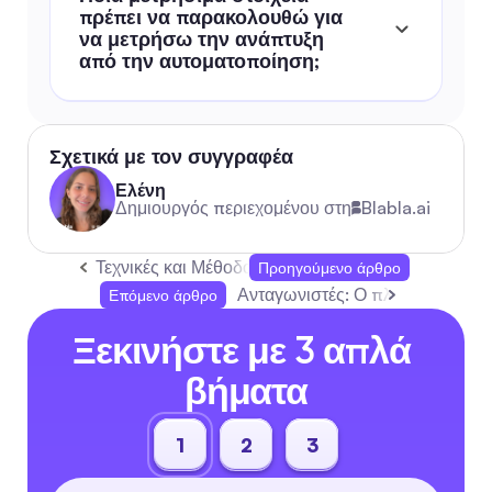
πρέπει να παρακολουθώ για 
να μετρήσω την ανάπτυξη 
από την αυτοματοποίηση;
Σχετικά με τον συγγραφέα
Ελένη
Δημιουργός περιεχομένου στη
Blabla.ai
Τεχνικές και Μέθοδοι Έρευνας Αγοράς: Οδηγός Α
Προηγούμενο άρθρο
Ανταγωνιστές: Ο πλήρης οδηγός
Επόμενο άρθρο
Ξεκινήστε με 3 απλά 
βήματα
1
2
3