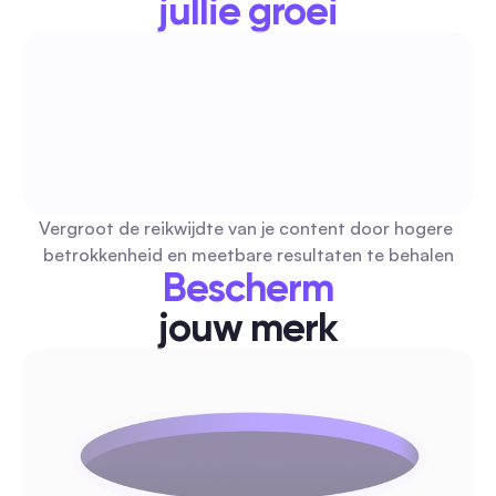
jullie groei
Gratis Image Gids 2026: Automatische Veilig en Le
Sociale Afbeeldingen voor Marketeers
Een praktische gids voor gratis afbeeldingsbronnen die zijn
goedgekeurd voor geautomatiseerd posten, met eenvoudig
begrijpen licentiechecklists, kanaalspecifieke aanbevelingen
kant-en-klare batchworkflows. Voeg deze kopieer-en-plak 
Vergroot de reikwijdte van je content door hogere 
toe aan je automatiseringsstapel om uren te besparen en jur
Reactie- en DM-automatisering
betrokkenheid en meetbare resultaten te behalen
risico's te verminderen.
Bescherm
jouw merk
e-nieuwsbrief: Complete gids voor automatisering
betrokkenheid voor makers en marketeers (2026)
Een zorgvuldig samengestelde lijst van top e-nieuwsbrieven 
reproduceerbare sociale automatiseringstactieken bieden
trechters, reacties op opmerkingen, moderatie—getagd op