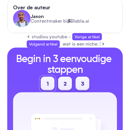
Over de auteur
Jason
Contentmaker bij
Blabla.ai
studiou youtube com: Complete workflowgids
Vorige artikel
wat is een niche: De Complete
Volgend artikel
Begin in 3 eenvoudige 
stappen
1
2
3