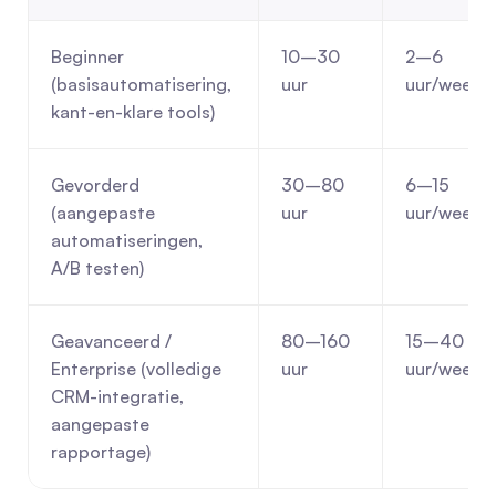
Beginner 
10–30 
2–6 
(basisautomatisering, 
uur
uur/week
kant-en-klare tools)
Gevorderd 
30–80 
6–15 
(aangepaste 
uur
uur/week
automatiseringen, 
A/B testen)
Geavanceerd / 
80–160 
15–40 
Enterprise (volledige 
uur
uur/week
CRM-integratie, 
aangepaste 
rapportage)