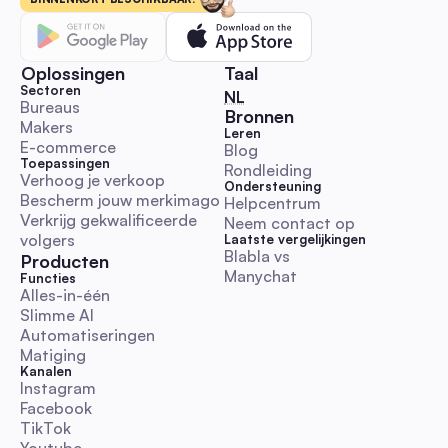
benchmarks, en richtlijnen voor naleving. Start, schaal en me
influencer-campagnes sneller terwijl je authenticiteit behoud
Reactie- en DM-automatisering
Oplossingen
Taal
Sectoren
🇳🇱 Nederlands
NL
Bureaus
Bronnen
Makers
Leren
E-commerce
Blog
Toepassingen
Rondleiding
Wereldvriendelijksheidsdag 2025 Speelboek: Ver
Verhoog je verkoop
Ondersteuning
de betrokkenheid met automatisering voor Austral
Bescherm jouw merkimago
Helpcentrum
social media managers
Een praktische en uitvoeringsklare gids met Australische
Verkrijg gekwalificeerde 
Neem contact op
tijdzonekalender, direct te plakken DM/reactiescripts,
volgers
Laatste vergelijkingen
escalatieregels en automatiseringsworkflows. Bespaar tijd e
Blabla vs 
Producten
Manychat
betrouwbare vriendelijkheidscampagnes uit met KPI-sjablon
Functies
Alles-in-één
juridische/ethische checklists.
Reactie- en DM-automatisering
Slimme AI
Automatiseringen
Matiging
Kanalen
Instagram
Facebook
TikTok
chatgpt-abonnement: Complete 2026 Australië Gi
voor Sociale Automatisering ROI voor Marketeers