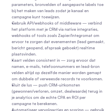
parameters, bronvelden of aangepaste labels toe 
bij het maken van leads zodat je kanaal en 
campagne kunt toewijzen.
Gebruik API/webhooks of middleware — verbind 
het platform met je CRM via native integraties, 
webhooks of tools zoals Zapier/Integromat om 
ervoor te zorgen dat evenementen (lead gemaakt, 
bericht geopend, afspraak geboekt) realtime 
plaatsvinden.
Kaart velden consistent in — zorg ervoor dat 
namen, e-mails, telefoonnummers en lead-bron 
velden altijd op dezelfde manier worden gemapt 
om dubbele of verweesde records te voorkomen.
Sluit de lus — push CRM-uitkomsten 
(gewonnen/verloren, omzet, dealwaarde) terug in 
je analytics om de echte CPA en ROI per 
campagne te berekenen.
Automatiseer vervolgacties en scoring — gebruik 