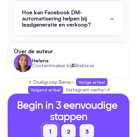
Hoe kan Facebook DM-
automatisering helpen bij 
leadgeneratie en verkoop?
Over de auteur
Helena
Contentmaker bij
Blabla.ai
Doelgroep Benaderen: Het Complete 2026 So
Vorige artikel
Instagram-verhalen: De comple
Volgend artikel
Begin in 3 eenvoudige 
stappen
1
2
3