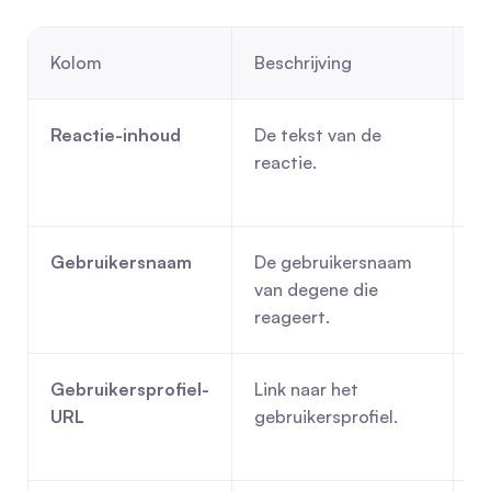
Kolom
Beschrijving
G
Reactie-inhoud
De tekst van de 
A
reactie.
t
t
Gebruikersnaam
De gebruikersnaam 
Id
van degene die 
in
reageert.
k
Gebruikersprofiel-
Link naar het 
Ve
URL
gebruikersprofiel.
e
c