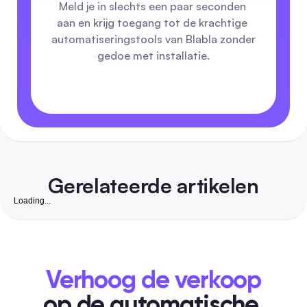
Meld je in slechts een paar seconden 
aan en krijg toegang tot de krachtige 
automatiseringstools van Blabla zonder 
gedoe met installatie.
Gerelateerde artikelen
Loading...
Gratis Instagram Volgers Website: Complete 2026
om Echte, Converteerbare Volgers te Groeien voo
Kleine Bedrijven in India
Een veiligheid-voorop, stapsgewijze gids die gratis organisc
tactieken combineert met goedkope automatisering om ech
Verhoog de verkoop
zakelijk geschikte Instagram-volgers te winnen. Bevat India-
vriendelijke tools, goedgekeurde checklists, DM/reactie tem
op de automatische 
en exacte workflows om volgers om te zetten in klanten.