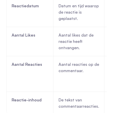
Reactiedatum
Datum en tijd waarop 
Vo
de reactie is 
b
geplaatst.
ov
Aantal Likes
Aantal likes dat de 
Id
reactie heeft 
e
ontvangen.
Aantal Reacties
Aantal reacties op de 
I
commentaar.
c
b
o
Reactie-inhoud
De tekst van 
D
commentaarreacties.
d