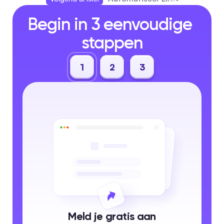
Begin in 3 eenvoudige 
stappen
1
2
3
Meld je gratis aan