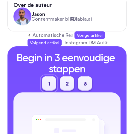
Over de auteur
Jason
Contentmaker bij
Blabla.ai
Automatische Reacties op Facebook: Eenvou
Vorige artikel
Instagram DM Automatisering: 
Volgend artikel
Begin in 3 eenvoudige 
stappen
1
2
3