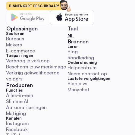
uitreikingsworkflows, kant-en-klare templates, KPI & budget
BINNENKORT BESCHIKBAAR!
benchmarks, en richtlijnen voor naleving. Start, schaal en me
influencer-campagnes sneller terwijl je authenticiteit behoud
Reactie- en DM-automatisering
Oplossingen
Taal
Sectoren
🇳🇱 Nederlands
NL
Bureaus
Bronnen
Makers
Leren
E-commerce
Blog
Toepassingen
Rondleiding
Wereldvriendelijksheidsdag 2025 Speelboek: Ver
Verhoog je verkoop
Ondersteuning
de betrokkenheid met automatisering voor Austral
Bescherm jouw merkimago
Helpcentrum
social media managers
Een praktische en uitvoeringsklare gids met Australische
Verkrijg gekwalificeerde 
Neem contact op
tijdzonekalender, direct te plakken DM/reactiescripts,
volgers
Laatste vergelijkingen
escalatieregels en automatiseringsworkflows. Bespaar tijd e
Blabla vs 
Producten
Manychat
betrouwbare vriendelijkheidscampagnes uit met KPI-sjablon
Functies
Alles-in-één
juridische/ethische checklists.
Reactie- en DM-automatisering
Slimme AI
Automatiseringen
Matiging
Kanalen
Instagram
Facebook