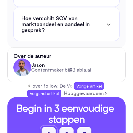
Hoe verschilt SOV van 
marktaandeel en aandeel in 
gesprek?
Over de auteur
Jason
Contentmaker bij
Blabla.ai
over follow: De Volledige Gids 2026 voor Vei
Vorige artikel
Hooggewaardeerde Gratis Vide
Volgend artikel
Begin in 3 eenvoudige 
stappen