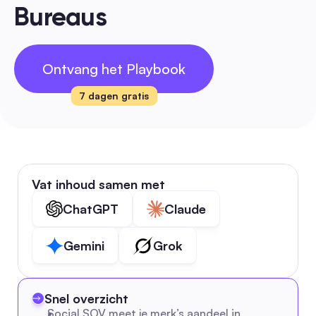
Bureaus
Ontvang het Playbook
7 dagen gratis
Vat inhoud samen met
ChatGPT
Claude
Gemini
Grok
Snel overzicht
Social SOV meet je merk’s aandeel in 