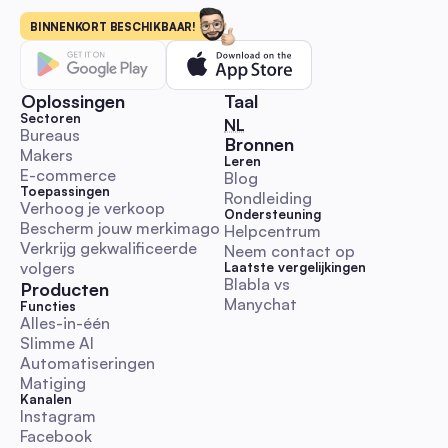
beginnershandboek met stapsgewijze DM en reactie
uitreikingsworkflows, kant-en-klare templates, KPI & budget
BINNENKORT BESCHIKBAAR!
benchmarks, en richtlijnen voor naleving. Start, schaal en me
influencer-campagnes sneller terwijl je authenticiteit behoud
Reactie- en DM-automatisering
Oplossingen
Taal
Sectoren
🇳🇱 Nederlands
NL
Bureaus
Bronnen
Makers
Leren
E-commerce
Blog
Toepassingen
Rondleiding
Wereldvriendelijksheidsdag 2025 Speelboek: Ver
Verhoog je verkoop
Ondersteuning
de betrokkenheid met automatisering voor Austral
Bescherm jouw merkimago
Helpcentrum
social media managers
Een praktische en uitvoeringsklare gids met Australische
Verkrijg gekwalificeerde 
Neem contact op
tijdzonekalender, direct te plakken DM/reactiescripts,
volgers
Laatste vergelijkingen
escalatieregels en automatiseringsworkflows. Bespaar tijd e
Blabla vs 
Producten
Manychat
betrouwbare vriendelijkheidscampagnes uit met KPI-sjablon
Functies
Alles-in-één
juridische/ethische checklists.
Reactie- en DM-automatisering
Slimme AI
Automatiseringen
Matiging
Kanalen
Instagram
Facebook