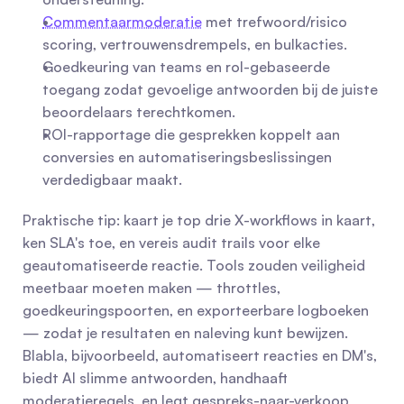
Commentaarmoderatie
 met trefwoord/risico 
scoring, vertrouwensdrempels, en bulkacties.
Goedkeuring van teams en rol-gebaseerde 
toegang zodat gevoelige antwoorden bij de juiste 
beoordelaars terechtkomen.
ROI-rapportage die gesprekken koppelt aan 
conversies en automatiseringsbeslissingen 
verdedigbaar maakt.
Praktische tip: kaart je top drie X-workflows in kaart, 
ken SLA's toe, en vereis audit trails voor elke 
geautomatiseerde reactie. Tools zouden veiligheid 
meetbaar moeten maken — throttles, 
goedkeuringspoorten, en exporteerbare logboeken 
— zodat je resultaten en naleving kunt bewijzen. 
Blabla, bijvoorbeeld, automatiseert reacties en DM's, 
biedt AI slimme antwoorden, handhaaft 
moderatieregels, en legt gespreks-naar-verkoop 