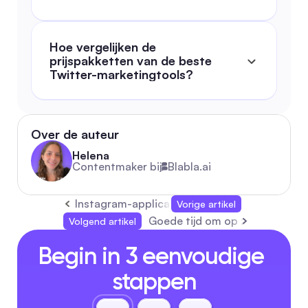
Hoe vergelijken de 
prijspakketten van de beste 
Twitter-marketingtools?
Over de auteur
Helena
Contentmaker bij
Blabla.ai
Instagram-applicatie: Volledige Workflowgid
Vorige artikel
Goede tijd om op zaterdag op 
Volgend artikel
Begin in 3 eenvoudige 
stappen