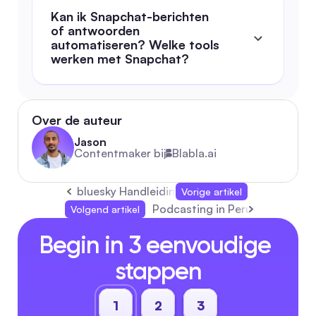
Kan ik Snapchat-berichten 
of antwoorden 
automatiseren? Welke tools 
werken met Snapchat?
Over de auteur
Jason
Contentmaker bij
Blabla.ai
bluesky Handleiding: Volledige Gids 2026 o
Vorige artikel
Podcasting in Peru: De Comple
Volgend artikel
Begin in 3 eenvoudige 
stappen
1
2
3