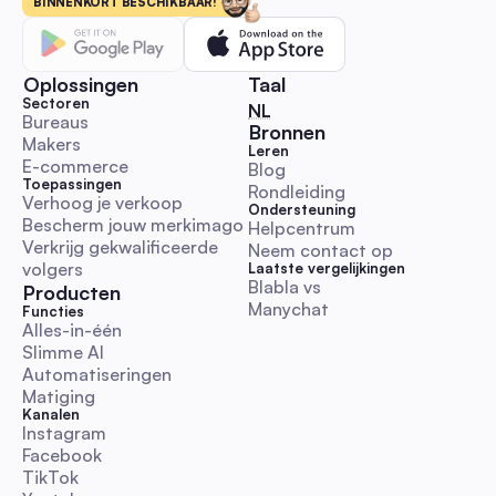
uitreikingsworkflows, kant-en-klare templates, KPI & budget
BINNENKORT BESCHIKBAAR!
benchmarks, en richtlijnen voor naleving. Start, schaal en me
influencer-campagnes sneller terwijl je authenticiteit behoud
Reactie- en DM-automatisering
Oplossingen
Taal
Sectoren
🇳🇱 Nederlands
NL
Bureaus
Bronnen
Makers
Leren
E-commerce
Blog
Toepassingen
Rondleiding
Wereldvriendelijksheidsdag 2025 Speelboek: Ver
Verhoog je verkoop
Ondersteuning
de betrokkenheid met automatisering voor Austral
Bescherm jouw merkimago
Helpcentrum
social media managers
Een praktische en uitvoeringsklare gids met Australische
Verkrijg gekwalificeerde 
Neem contact op
tijdzonekalender, direct te plakken DM/reactiescripts,
volgers
Laatste vergelijkingen
escalatieregels en automatiseringsworkflows. Bespaar tijd e
Blabla vs 
Producten
Manychat
betrouwbare vriendelijkheidscampagnes uit met KPI-sjablon
Functies
Alles-in-één
juridische/ethische checklists.
Reactie- en DM-automatisering
Slimme AI
Automatiseringen
Matiging
Kanalen
Instagram
Facebook
TikTok
chatgpt-abonnement: Complete 2026 Australië Gi