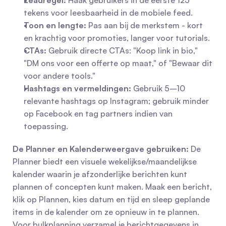
Leadregel:
 Haak gebruikers in de eerste 125 
tekens voor leesbaarheid in de mobiele feed.
Toon en lengte:
 Pas aan bij de merkstem - kort 
en krachtig voor promoties, langer voor tutorials.
CTAs:
 Gebruik directe CTAs: "Koop link in bio," 
"DM ons voor een offerte op maat," of "Bewaar dit 
voor andere tools."
Hashtags en vermeldingen:
 Gebruik 5–10 
relevante hashtags op Instagram; gebruik minder 
op Facebook en tag partners indien van 
toepassing.
De Planner en Kalenderweergave gebruiken:
 De 
Planner biedt een visuele wekelijkse/maandelijkse 
kalender waarin je afzonderlijke berichten kunt 
plannen of concepten kunt maken. Maak een bericht, 
klik op Plannen, kies datum en tijd en sleep geplande 
items in de kalender om ze opnieuw in te plannen. 
Voor bulkplanning verzamel je berichtgegevens in 