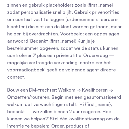
zinnen en gebruik placeholders zoals {first_name} 
zodat personalisatie snel blijft. Gebruik privénotities 
om context vast te leggen (ordernummers, eerdere 
klachten) die niet aan de klant worden getoond, maar 
helpen bij overdrachten. Voorbeeld: een opgeslagen 
antwoord 'Bedankt {first_name}! Kun je je 
bestelnummer opgeven, zodat we de status kunnen 
controleren?' plus een privénotitie 'Ordervraag — 
mogelijke vertraagde verzending, controleer het 
voorraadlogboek' geeft de volgende agent directe 
context.
Bouw een DM-trechter: Welkom → Kwalificeren → 
Omzetten/routeren. Begin met een geautomatiseerd 
welkom dat verwachtingen stelt: 'Hi {first_name}, 
bedankt — we zullen binnen 2 uur reageren. Hoe 
kunnen we helpen?' Stel één kwalificatievraag om de 
intentie te bepalen: 'Order, product of 