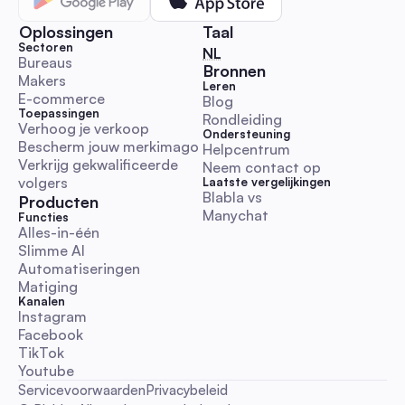
influencer-campagnes sneller terwijl je authenticiteit behoud
Reactie- en DM-automatisering
Oplossingen
Taal
Sectoren
🇳🇱 Nederlands
NL
Bureaus
Bronnen
Makers
Leren
E-commerce
Blog
Toepassingen
Rondleiding
Wereldvriendelijksheidsdag 2025 Speelboek: Ver
Verhoog je verkoop
Ondersteuning
de betrokkenheid met automatisering voor Austral
Bescherm jouw merkimago
Helpcentrum
social media managers
Een praktische en uitvoeringsklare gids met Australische
Verkrijg gekwalificeerde 
Neem contact op
tijdzonekalender, direct te plakken DM/reactiescripts,
volgers
Laatste vergelijkingen
escalatieregels en automatiseringsworkflows. Bespaar tijd e
Blabla vs 
Producten
Manychat
betrouwbare vriendelijkheidscampagnes uit met KPI-sjablon
Functies
Alles-in-één
juridische/ethische checklists.
Reactie- en DM-automatisering
Slimme AI
Automatiseringen
Matiging
Kanalen
Instagram
Facebook
TikTok
chatgpt-abonnement: Complete 2026 Australië Gi
voor Sociale Automatisering ROI voor Marketeers
Youtube
Een praktische op Australië gerichte handleiding die Free, Pl
Servicevoorwaarden
Privacybeleid