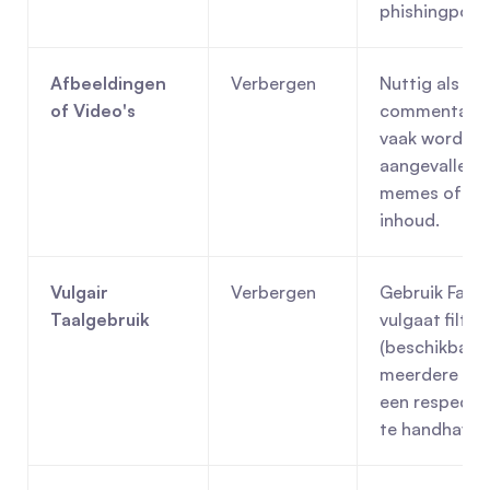
phishingpogi
Afbeeldingen 
Verbergen
Nuttig als je 
of Video's
commentaarse
vaak wordt 
aangevallen m
memes of ong
inhoud.
Vulgair 
Verbergen
Gebruik Faceb
Taalgebruik
vulgaat filter 
(beschikbaar i
meerdere niv
een respectvo
te handhaven