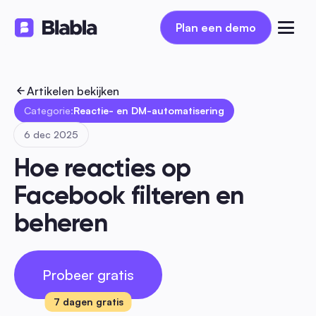
Plan een demo
Plan een demo
Artikelen bekijken
Categorie:
Reactie- en DM-automatisering
6 dec 2025
Hoe reacties op 
Facebook filteren en 
beheren
Probeer gratis
7 dagen gratis