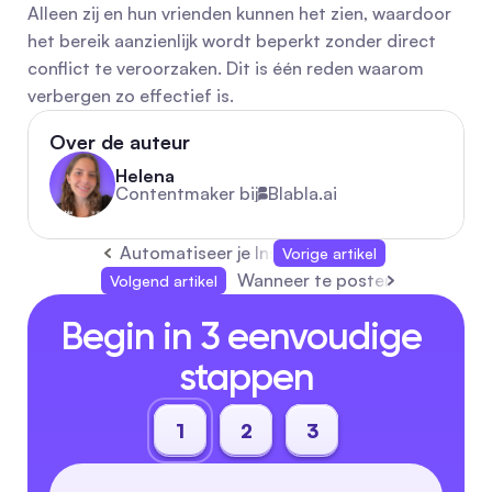
Alleen zij en hun vrienden kunnen het zien, waardoor 
het bereik aanzienlijk wordt beperkt zonder direct 
conflict te veroorzaken. Dit is één reden waarom 
verbergen zo effectief is.
Over de auteur
Helena
Contentmaker bij
Blabla.ai
Automatiseer je Instagram-berichten met een
Vorige artikel
Wanneer te posten op TikTok: 
Volgend artikel
Begin in 3 eenvoudige 
stappen
1
2
3