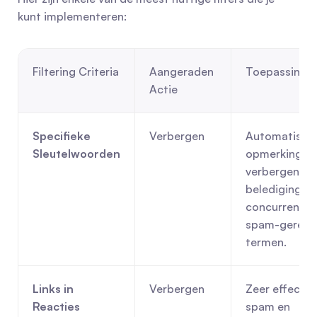
kunt implementeren:
Filtering Criteria
Aangeraden 
Toepassings
Actie
Specifieke 
Verbergen
Automatisch 
Sleutelwoorden
opmerkingen 
verbergen me
beledigingen, 
concurrentna
spam-gerelat
termen.
Links in 
Verbergen
Zeer effectie
Reacties
spam en 