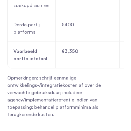
zoekopdrachten
Derde‑partij 
€400
€
platforms
Voorbeeld 
€3,350
€1
portfoliototaal
Opmerkingen: schrijf eenmalige 
ontwikkelings-/integratiekosten af over de 
verwachte gebruiksduur; includeer 
agency/implementatieretentie indien van 
toepassing; behandel platformminima als 
terugkerende kosten.