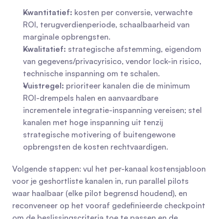
Kwantitatief:
 kosten per conversie, verwachte 
ROI, terugverdienperiode, schaalbaarheid van 
marginale opbrengsten.
Kwalitatief:
 strategische afstemming, eigendom 
van gegevens/privacyrisico, vendor lock-in risico, 
technische inspanning om te schalen.
Vuistregel:
 prioriteer kanalen die de minimum 
ROI-drempels halen en aanvaardbare 
incrementele integratie-inspanning vereisen; stel 
kanalen met hoge inspanning uit tenzij 
strategische motivering of buitengewone 
opbrengsten de kosten rechtvaardigen.
Volgende stappen: vul het per-kanaal kostensjabloon 
voor je geshortliste kanalen in, run parallel pilots 
waar haalbaar (elke pilot begrensd houdend), en 
reconveneer op het vooraf gedefinieerde checkpoint 
om de beslissingscriteria toe te passen en de 