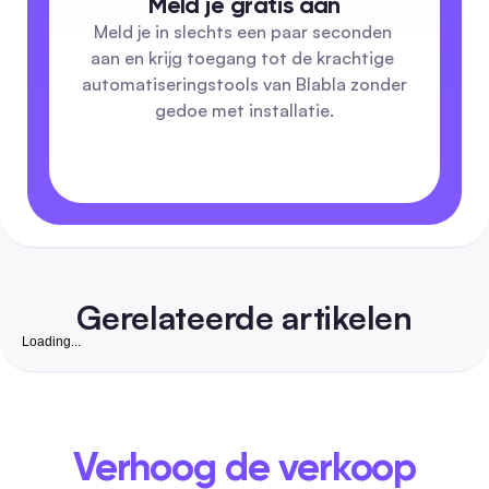
Meld je gratis aan
Meld je in slechts een paar seconden 
aan en krijg toegang tot de krachtige 
automatiseringstools van Blabla zonder 
gedoe met installatie.
Gerelateerde artikelen
Loading...
Gratis Instagram Volgers Website: Complete 2026
om Echte, Converteerbare Volgers te Groeien voo
Kleine Bedrijven in India
Een veiligheid-voorop, stapsgewijze gids die gratis organisc
tactieken combineert met goedkope automatisering om ech
Verhoog de verkoop
zakelijk geschikte Instagram-volgers te winnen. Bevat India-
vriendelijke tools, goedgekeurde checklists, DM/reactie tem