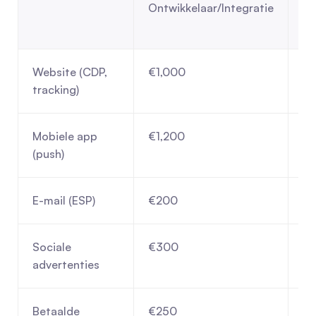
Ontwikkelaar/Integratie
Pl
Website (CDP, 
€1,000
€
tracking)
Mobiele app 
€1,200
€
(push)
E-mail (ESP)
€200
€1
Sociale 
€300
€
advertenties
Betaalde 
€250
€