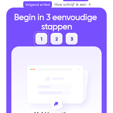
Hoe schrijf ik een Google revi
Volgend artikel
Begin in 3 eenvoudige 
stappen
1
2
3