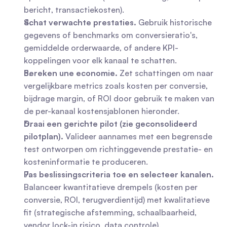
bericht, transactiekosten).
Schat verwachte prestaties.
 Gebruik historische 
gegevens of benchmarks om conversieratio's, 
gemiddelde orderwaarde, of andere KPI-
koppelingen voor elk kanaal te schatten.
Bereken une economie.
 Zet schattingen om naar 
vergelijkbare metrics zoals kosten per conversie, 
bijdrage margin, of ROI door gebruik te maken van 
de per-kanaal kostensjablonen hieronder.
Draai een gerichte pilot (zie geconsolideerd 
pilotplan).
 Valideer aannames met een begrensde 
test ontworpen om richtinggevende prestatie- en 
kosteninformatie te produceren.
Pas beslissingscriteria toe en selecteer kanalen.
Balanceer kwantitatieve drempels (kosten per 
conversie, ROI, terugverdientijd) met kwalitatieve 
fit (strategische afstemming, schaalbaarheid, 
vendor lock-in risico, data controle).