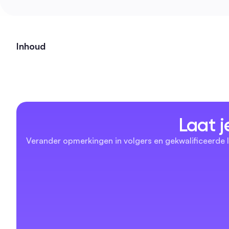
Inhoud
Laat j
Verander opmerkingen in volgers en gekwalificeerde