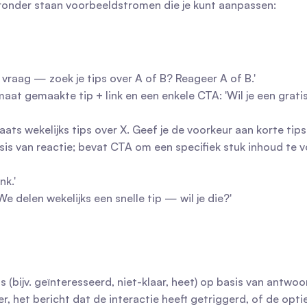
eronder staan voorbeeldstromen die je kunt aanpassen:
e vraag — zoek je tips over A of B? Reageer A of B.'
at gemaakte tip + link en een enkele CTA: 'Wil je een gratis
laats wekelijks tips over X. Geef je de voorkeur aan korte tip
is van reactie; bevat CTA om een specifiek stuk inhoud te vo
nk.'
We delen wekelijks een snelle tip — wil je die?'
s (bijv. geïnteresseerd, niet-klaar, heet) op basis van antwo
, het bericht dat de interactie heeft getriggerd, of de opti