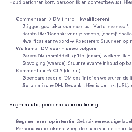
Houd berichten kort, persoonlijk en contextbewust. Hi
Commentaar → DM (intro + kwalificeren)
Trigger: gebruiker commentaar 'Vertel me meer'.
Eerste DM: 'Bedankt voor je reactie, [naam]! Snell
Kwalificatieantwoord → Koesteren: Stuur een op ma
Welkomst-DM voor nieuwe volgers
Eerste DM (onmiddellijk): 'Hoi [naam], welkom! Ik p
Opvolging (waarde): Stuur relevante inhoud op bas
Commentaar → CTA (direct)
Openbare reactie: 'DM ons 'Info' en we sturen de li
Automatische DM: 'Bedankt! Hier is de link: [URL]. 
Segmentatie, personalisatie en timing
Segmenteren op intentie
: Gebruik eenvoudige label
Personalisatietokens
: Voeg de naam van de gebruiker