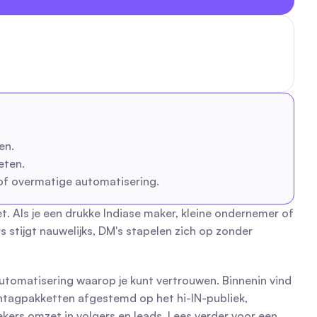
en.
eten.
 of overmatige automatisering.
 Als je een drukke Indiase maker, kleine ondernemer of 
 stijgt nauwelijks, DM's stapelen zich op zonder 
tomatisering waarop je kunt vertrouwen. Binnenin vind 
shtagpakketten afgestemd op het hi-IN-publiek, 
ekers omzet in volgers en leads. Lees verder voor een 