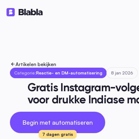
Oplossingen
Producten
Bron
🇳🇱 Nederlands
NL
Artikelen bekijken
Categorie:
Reactie- en DM-automatisering
8 jan 2026
Gratis Instagram-volge
voor drukke Indiase ma
Begin met automatiseren
7 dagen gratis