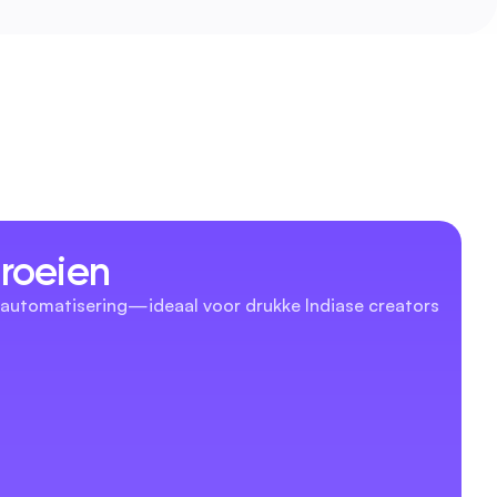
groeien
automatisering—ideaal voor drukke Indiase creators 