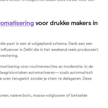
tomatisering
 voor drukke makers in 
die past in een al volgepland schema. Denk aan een 
nfluencer in Delhi die in het weekend reels produceert. 
nvestering.
matisering voor routinereacties en moderatie. In de 
en laagrisicotaken automatiseren—zoals automatisch 
 uren terugwint zonder je stem te delegeren. Deze 
onen; naïeve bots, massa-volglussen of betaalde 