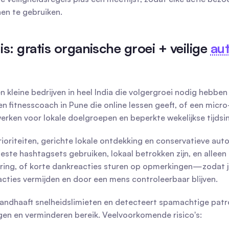
nen te gebruiken.
: gratis organische groei + veilige 
au
kleine bedrijven in heel India die volgergroei nodig hebben 
fitnesscoach in Pune die online lessen geeft, of een micro-i
werken voor lokale doelgroepen en beperkte wekelijkse tijdsi
ioriteiten, gerichte lokale ontdekking en conservatieve auto
eteste hashtagsets gebruiken, lokaal betrokken zijn, en alle
ring, of korte dankreacties sturen op opmerkingen—zodat je
cties vermijden en door een mens controleerbaar blijven.
 handhaaft snelheidslimieten en detecteert spamachtige patr
en en verminderen bereik. Veelvoorkomende risico's: