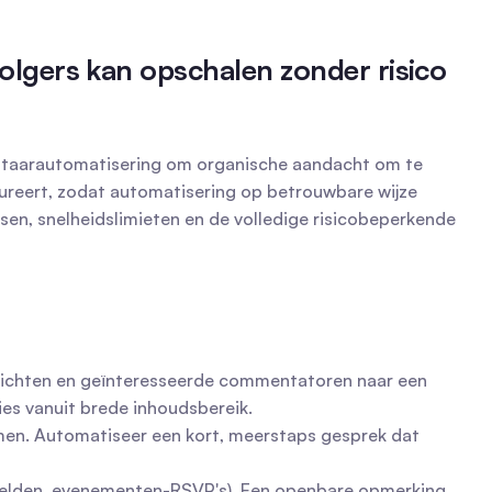
lgers kan opschalen zonder risico 
mentaarautomatisering om organische aandacht om te 
tureert, zodat automatisering op betrouwbare wijze 
en, snelheidslimieten en de volledige risicobeperkende 
richten en geïnteresseerde commentatoren naar een 
ies vanuit brede inhoudsbereik.
men. Automatiseer een kort, meerstaps gesprek dat 
melden, evenementen-RSVP's). Een openbare opmerking 