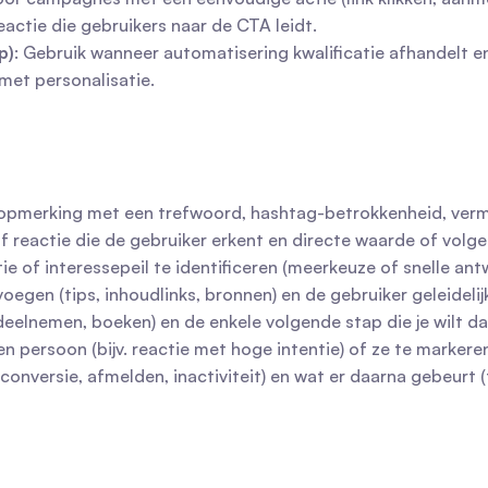
eactie die gebruikers naar de CTA leidt.
p)
: Gebruik wanneer automatisering kwalificatie afhandelt e
 met personalisatie.
jv. opmerking met een trefwoord, hashtag-betrokkenheid, verm
of reactie die de gebruiker erkent en directe waarde of volg
tie of interessepeil te identificeren (meerkeuze of snelle a
oegen (tips, inhoudlinks, bronnen) en de gebruiker geleideli
, deelnemen, boeken) en de enkele volgende stap die je wilt da
een persoon (bijv. reactie met hoge intentie) of ze te marker
 (conversie, afmelden, inactiviteit) en wat er daarna gebeur