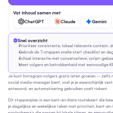
Vat inhoud samen met
ChatGPT
Claude
Gemini
Snel overzicht
Prioriteer consistente, lokaal relevante content, du
Gebruik de 7-stappen snelle start checklist en d
Schaal interactie met conservatieve, script-geba
Meet volgers en betrokkenheid met eenvoudige KPI
Je kunt Instagram-volgers gratis laten groeien – zelfs
social media-manager bent, voel je je waarschijnlijk vas
antwoord, en automatisering gebruiken voelt riskant.
Dit stappenplan is een kant-en-klare routekaart die b
je dagelijkse en wekelijkse taken met prioriteit, kant-
postschema's die passen bij lokale ritmes, en eenvoudige