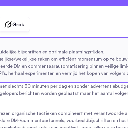
Grok
idelijke bijschriften en optimale plaatsingstijden.
agelijkse/wekelijkse taken om efficiënt momentum op te bouw
seerde DM en commentaarautomatisering binnen veilige limi
's, herhaal experimenten en vermijd het kopen van volgers
 met slechts 30 minuten per dag en zonder advertentiebudget.
tgelopen: berichten worden geplaatst maar het aantal volgers
ewezen organische tactieken combineert met verantwoorde au
en-klare DM-/commentaarfunnels, voorbeeldbijschriften en ha
 veiligheidsregels plus een meetlijst, zodat elke actie bezo