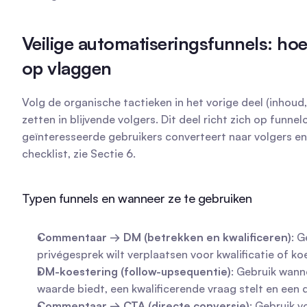
Veilige automatiseringsfunnels: ho
op vlaggen
Volg de organische tactieken in het vorige deel (inhou
zetten in blijvende volgers. Dit deel richt zich op fun
geïnteresseerde gebruikers converteert naar volgers en
checklist, zie Sectie 6.
Typen funnels en wanneer ze te gebruiken
Commentaar → DM (betrekken en kwalificeren)
: 
privégesprek wilt verplaatsen voor kwalificatie of 
DM-koestering (follow-upsequentie)
: Gebruik wann
waarde biedt, een kwalificerende vraag stelt en een d
Commentaar → CTA (directe conversie)
: Gebruik 