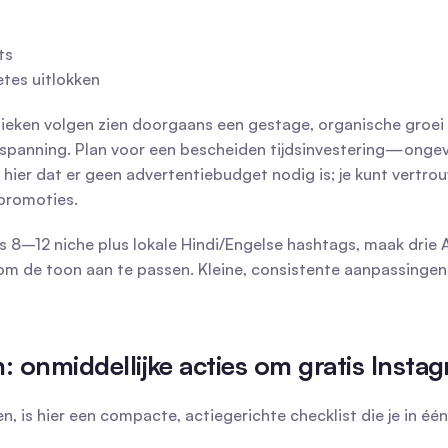
ts
tes uitlokken
tieken volgen zien doorgaans een gestage, organische groei 
inspanning. Plan voor een bescheiden tijdsinvestering—ongev
ier dat er geen advertentiebudget nodig is; je kunt vertrou
promoties.
s 8–12 niche plus lokale Hindi/Engelse hashtags, maak drie AI
 om de toon aan te passen. Kleine, consistente aanpassingen
n: onmiddellijke acties om gratis Insta
 is hier een compacte, actiegerichte checklist die je in één 