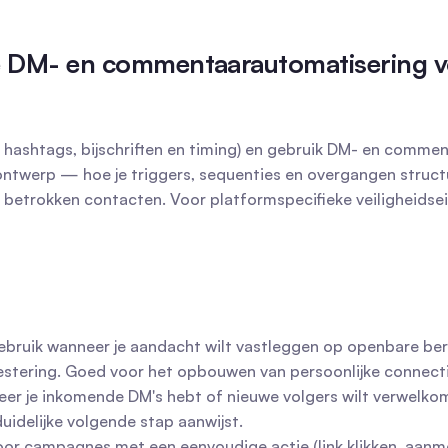
e DM- en commentaarautomatisering vo
d, hashtags, bijschriften en timing) en gebruik DM- en com
nelontwerp — hoe je triggers, sequenties en overgangen struc
 betrokken contacten. Voor platformspecifieke veiligheidseis
Gebruik wanneer je aandacht wilt vastleggen op openbare be
koestering. Goed voor het opbouwen van persoonlijke connect
eer je inkomende DM's hebt of nieuwe volgers wilt verwelko
uidelijke volgende stap aanwijst.
voor campagnes met een eenvoudige actie (link klikken, aan