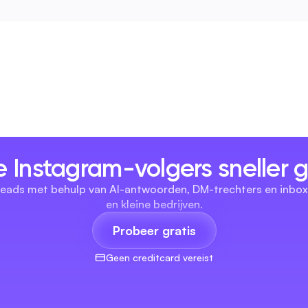
e Instagram-volgers sneller 
 leads met behulp van AI-antwoorden, DM-trechters en inbox
en kleine bedrijven.
Probeer gratis
Geen creditcard vereist