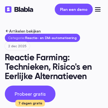
Plan een demo
Plan een demo
Artikelen bekijken
Categorie:
Reactie- en DM-automatisering
2 dec 2025
Reactie Farming: 
Technieken, Risico's en 
Eerlijke Alternatieven
Probeer gratis
7 dagen gratis