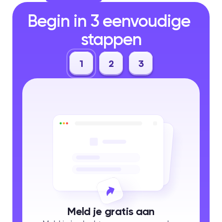
Begin in 3 eenvoudige 
stappen
1
2
3
Meld je gratis aan