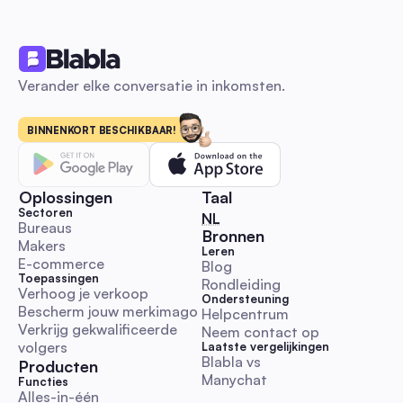
Influencer marketing: De 2026 Automatiseringsgi
te Lanceren, Schalen & ROI te Meten voor Australi
Verander elke conversatie in inkomsten.
MKB's
Een automatisering-gericht, Australië-gefocust
beginnershandboek met stapsgewijze DM en reactie
uitreikingsworkflows, kant-en-klare templates, KPI & budget
BINNENKORT BESCHIKBAAR!
benchmarks, en richtlijnen voor naleving. Start, schaal en me
influencer-campagnes sneller terwijl je authenticiteit behoud
Reactie- en DM-automatisering
Oplossingen
Taal
Sectoren
🇳🇱 Nederlands
NL
Bureaus
Bronnen
Makers
Leren
E-commerce
Blog
Toepassingen
Rondleiding
Wereldvriendelijksheidsdag 2025 Speelboek: Ver
Verhoog je verkoop
Ondersteuning
de betrokkenheid met automatisering voor Austral
Bescherm jouw merkimago
Helpcentrum
social media managers
Een praktische en uitvoeringsklare gids met Australische
Verkrijg gekwalificeerde 
Neem contact op
tijdzonekalender, direct te plakken DM/reactiescripts,
volgers
Laatste vergelijkingen
escalatieregels en automatiseringsworkflows. Bespaar tijd e
Blabla vs 
Producten
Manychat
betrouwbare vriendelijkheidscampagnes uit met KPI-sjablon
Functies
Alles-in-één
juridische/ethische checklists.