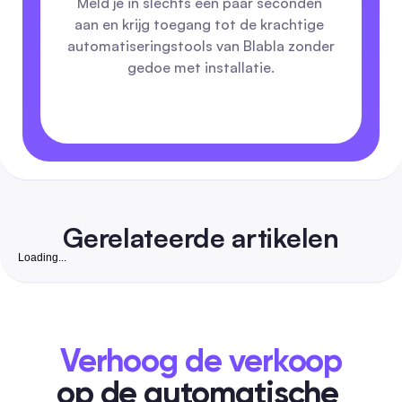
Meld je in slechts een paar seconden 
aan en krijg toegang tot de krachtige 
automatiseringstools van Blabla zonder 
gedoe met installatie.
Gerelateerde artikelen
Loading...
Gratis Instagram Volgers Website: Complete 2026
om Echte, Converteerbare Volgers te Groeien voo
Kleine Bedrijven in India
Een veiligheid-voorop, stapsgewijze gids die gratis organisc
tactieken combineert met goedkope automatisering om ech
Verhoog de verkoop
zakelijk geschikte Instagram-volgers te winnen. Bevat India-
vriendelijke tools, goedgekeurde checklists, DM/reactie tem
op de automatische 
en exacte workflows om volgers om te zetten in klanten.