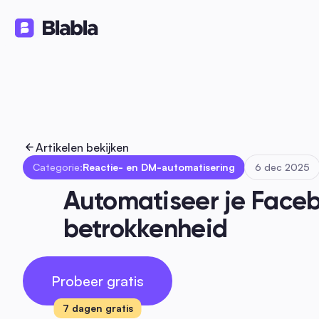
Oplossingen
Producten
Bron
🇳🇱 Nederlands
NL
Artikelen bekijken
Categorie:
Reactie- en DM-automatisering
6 dec 2025
Automatiseer je Faceb
betrokkenheid
Probeer gratis
7 dagen gratis