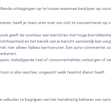
chillende uitdagingen op te lossen waarmee bedrijven op soc
iseren, heeft je team uren over om zich te concentreren op s
book geeft de voorkeur aan berichten met hoge betrokkenhe
chtbaarheid en het bereik van je bericht aanzienlijk kan verg
ctief, niet alleen tijdens kantooruren. Een auto-commenter zo
verbetert.
pam, beledigende taal of concurrentielinks verbergen of ver
on in alle reacties, ongeacht welk teamlid dienst heeft.
 valkuilen te begrijpen van het handmatig beheren van opmer