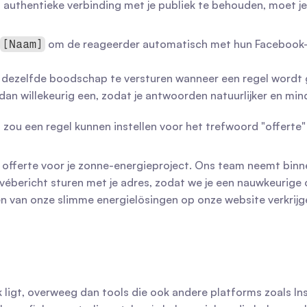
 authentieke verbinding met je publiek te behouden, moet je
 om de reageerder automatisch met hun Facebook-n
[Naam]
es dezelfde boodschap te versturen wanneer een regel wordt g
t dan willekeurig een, zodat je antwoorden natuurlijker en 
s
 zou een regel kunnen instellen voor het trefwoord "offerte"
e offerte voor je zonne-energieproject. Ons team neemt binn
ivébericht sturen met je adres, zodat we je een nauwkeurige 
n van onze slimme energielösingen op onze website verkrijgen
k ligt, overweeg dan tools die ook andere platforms zoals I