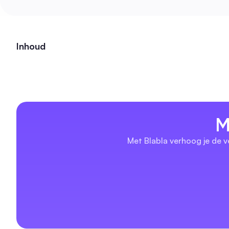
Inhoud
M
Met Blabla verhoog je de v