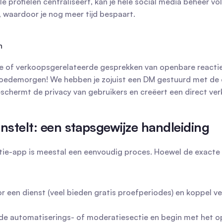
e profielen centraliseert, kan je hele social media beheer volg
 waardoor je nog meer tijd bespaart.
n
e of verkoopsgerelateerde gesprekken van openbare reacties n
demorgen! We hebben je zojuist een DM gestuurd met de detail
 beschermt de privacy van gebruikers en creëert een direct ve
instelt: een stapsgewijze handleiding
-app is meestal een eenvoudig proces. Hoewel de exacte inte
or een dienst (veel bieden gratis proefperiodes) en koppel ve
 de automatiserings- of moderatiesectie en begin met het o