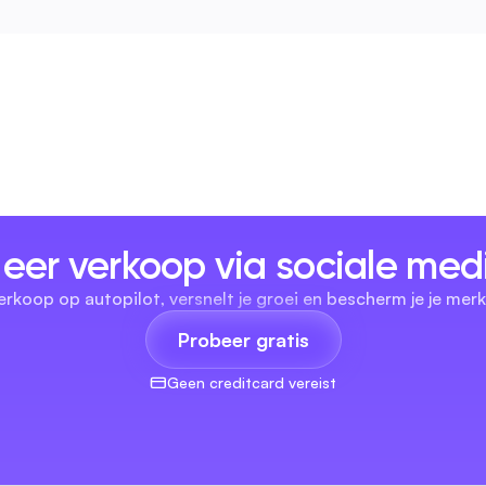
eer verkoop via sociale med
erkoop op autopilot, versnelt je groei en bescherm je je merk
Probeer gratis
Geen creditcard vereist