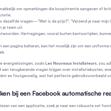
makkelijk om opmerkingen die koopintentie aangeven of kriti
tatie.
dezelfde vragen—"Wat is de prijs?", "Verzend je naar mijn loc
n je team uit.
twoorden. Vertragingen, vooral buiten kantoortijden, kunnen 
een pagina beheren, kan het moeilijk zijn om een uniforme 
ek.
e energielösingen, zoals 
Les Nouveaux Installateurs
, zou a
aan terugkerende vragen krijgen over installatiekosten, en
ciënt en foutgevoelig, wat het perfecte gebruiksvoorbeeld v
ijken bij een Facebook automatische re
kiezen van een applicatie, zoek je naar een robuuste set functi