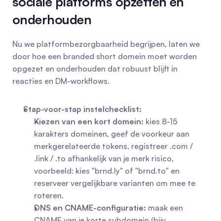
sociale platforms opzetten en 
onderhouden
Nu we platformbezorgbaarheid begrijpen, laten we  
door hoe een branded short domein moet worden 
opgezet en onderhouden dat robuust blijft in 
reacties en DM-workflows.
Stap-voor-stap instelchecklist:
Kiezen van een kort domein:
 kies 8-15 
karakters domeinen, geef de voorkeur aan 
merkgerelateerde tokens, registreer .com / 
.link / .to afhankelijk van je merk risico, 
voorbeeld: kies "brnd.ly" of "brnd.to" en 
reserveer vergelijkbare varianten om mee te 
roteren.
DNS en CNAME-configuratie:
 maak een 
CNAME van je korte subdomein (bijv. 