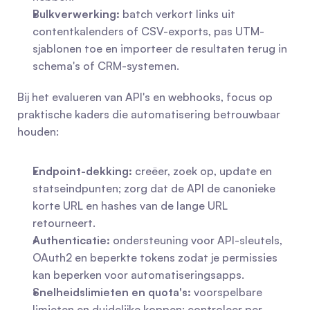
Bulkverwerking:
 batch verkort links uit 
contentkalenders of CSV-exports, pas UTM-
sjablonen toe en importeer de resultaten terug in 
schema's of CRM-systemen.
Bij het evalueren van API's en webhooks, focus op 
praktische kaders die automatisering betrouwbaar 
houden:
Endpoint-dekking:
 creëer, zoek op, update en 
statseindpunten; zorg dat de API de canonieke 
korte URL en hashes van de lange URL 
retourneert.
Authenticatie:
 ondersteuning voor API-sleutels, 
OAuth2 en beperkte tokens zodat je permissies 
kan beperken voor automatiseringsapps.
Snelheidslimieten en quota's:
 voorspelbare 
limieten en duidelijke koppen; controleer per 