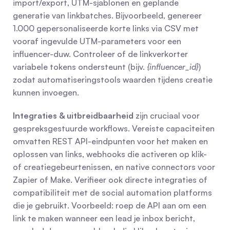
import/export, UTM-sjablonen en geplande 
generatie van linkbatches. Bijvoorbeeld, genereer 
1.000 gepersonaliseerde korte links via CSV met 
vooraf ingevulde UTM-parameters voor een 
influencer-duw. Controleer of de linkverkorter 
variabele tokens ondersteunt (bijv. 
{influencer_id}
) 
zodat automatiseringstools waarden tijdens creatie 
kunnen invoegen.
Integraties & uitbreidbaarheid
 zijn cruciaal voor 
gespreksgestuurde workflows. Vereiste capaciteiten 
omvatten REST API-eindpunten voor het maken en 
oplossen van links, webhooks die activeren op klik- 
of creatiegebeurtenissen, en native connectors voor 
Zapier of Make. Verifieer ook directe integraties of 
compatibiliteit met de social automation platforms 
die je gebruikt. Voorbeeld: roep de API aan om een 
link te maken wanneer een lead je inbox bericht, 