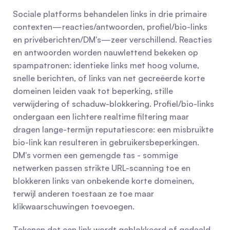
Sociale platforms behandelen links in drie primaire 
contexten—reacties/antwoorden, profiel/bio-links 
en privéberichten/DM's—zeer verschillend. Reacties 
en antwoorden worden nauwlettend bekeken op 
spampatronen: identieke links met hoog volume, 
snelle berichten, of links van net gecreëerde korte 
domeinen leiden vaak tot beperking, stille 
verwijdering of schaduw-blokkering. Profiel/bio-links 
ondergaan een lichtere realtime filtering maar 
dragen lange-termijn reputatiescore: een misbruikte 
bio-link kan resulteren in gebruikersbeperkingen. 
DM's vormen een gemengde tas - sommige 
netwerken passen strikte URL-scanning toe en 
blokkeren links van onbekende korte domeinen, 
terwijl anderen toestaan ze toe maar 
klikwaarschuwingen toevoegen.
Tekenen dat een link wordt geblokkeerd of gedaald 