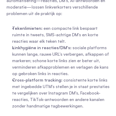
automatisering—reacties, DM's, AI-antwoorden en 
moderatie—lossen linkverkorters verschillende 
problemen uit de praktijk op:
Tekenlimieten:
 een compacte link bespaart 
ruimte in tweets, SMS-achtige DM's en korte 
reacties waar elk teken telt.
Linkhygiëne in reacties/DM's:
 sociale platforms 
kunnen lange, rauwe URL's verbergen, afkappen of 
markeren; schone korte links zien er beter uit, 
verminderen afkapproblemen en verlagen de kans 
op gebroken links in reacties.
Cross-platform tracking:
 consistente korte links 
met ingebedde UTM's stellen je in staat prestaties 
te vergelijken over Instagram DM's, Facebook-
reacties, TikTok-antwoorden en andere kanalen 
zonder handmatige tagbewerkingen.