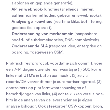
sjablonen en geplande generatie).
API en webhook-functies
 (snelheidslimieten, 
authenticatiemethoden, gebeurtenis-webhooks).
Analyse-getrouwheid
 (realtime kliks, botfiltering, 
geolocatie, apparaat).
Ondersteuning van merkdomein
 (aanpasbare 
hoofd- of subdomeinopties, DNS-complexiteit).
Ondersteunde SLA
 (responstijden, enterprise on 
boarding, toegewezen CSM).
Praktisch testprotocol: voordat je zich commit, voer 
een 7-14 dagen durende test waarbij je (1) 500 korte 
links met UTM's in batch aanmaakt, (2) ze via 
reactie/DM verzendt met je automatiseringstool, (3) 
controleert op platformwaarschuwingen of 
herschrijvingen van links, (4) echte klikken versus bot-
hits in de analyse van de leverancier en je eigen 
analyse bijhoudt. Ook steekproef CSV-koppen: bron, 