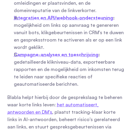
omleidingen er plaatsvinden, en de 
domeinreputatie van de linkverkorter.
Integraties en API/webhook-ondersteuning
:
mogelijkheid om links op aanvraag te genereren 
vanuit bots, klikgebeurtenissen in CRM's te duwen 
en gespreksstroom te activeren als er op een link 
wordt geklikt.
Campagne-analyses en toeschrijving
:
gedetailleerde klikniveau-data, exporteerbare 
rapporten en de mogelijkheid om inkomsten terug 
te leiden naar specifieke reacties of 
geautomatiseerde berichten.
Blabla helpt hierbij door de gesprekslaag te beheren 
waar korte links leven: 
het automatiseert 
antwoorden en DM's
, plaatst tracking-klaar korte 
links in AI-antwoorden, beheert risico's gerelateerd 
aan links, en stuurt gespreksgebeurtenissen via 