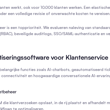
anten werkt, ook voor 10.000 klanten werken. Een elastische
er een volledige revisie of onverwachte kosten te vereisen
er is een topprioriteit. We evalueren naleving van standaa
RBAC), beveiligde auditlogs, SSO/SAML-authenticatie en versle
tiseringssoftware voor Klantenservice
belangrijke functies zoals AI-chatbots, geautomatiseerd ti
e connectiviteit en hoogwaardige conversationele AI-ervarin
ketbeheer
 die klantverzoeken opslaat, in de rij plaatst en afhandel
rkflows te optimaliseren.