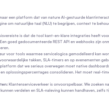
aar een platform dat van nature AI-gestuurde klantinteracti
ne om natuurlijke taal (NLU) te begrijpen, context te behou
sisvereiste is dat de tool kant-en-klare integraties heeft vo
 Een goed gedocumenteerde REST API en webhooks zijn onmis
teren.
ur voor tools waarmee servicelogica gemodelleerd kan word
orwaardelijke takken, SLA-timers en op evenementen gebase
k platform dat we serieus overwegen moet native dashboards b
 en oplossingspercentages consolideren. Het moet real-time f
iten:
 Klantenserviceverkeer is onvoorspelbaar. We zoeken n
kunnen verdelen en SLA-naleving kunnen handhaven, zelfs ti