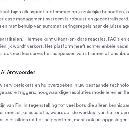
kunt bijna elk aspect afstemmen op je zakelijke behoeften, o
 case management systeem is robuust en gecentraliseerd.
a) en met behulp van automatiseringsregels naar de juiste a
sartikelen
. Hiermee kunt u kant-en-klare reacties, FAQ's en
nlijk wordt verkort. Het platform heeft echter enkele nadelen
 is ook een leercurve; het aanpassen van stromen of dashboar
n AI Antwoorden
servicetickets en hulpverzoeken in uw bestaande technologi
epaste triggers, hoogwaardige resoluties modelleren en fl
n van Fin. In tegenstelling tot veel bots die alleen kennisba
r menselijke escalatie, waardoor de werklast van het onders
is niet alleen uit het helpcentrum, maar ook uit opgeslage