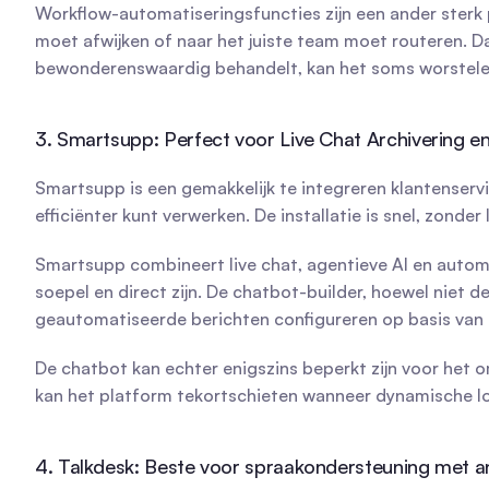
Workflow-automatiseringsfuncties zijn een ander sterk p
moet afwijken of naar het juiste team moet routeren. 
bewonderenswaardig behandelt, kan het soms worstel
3. Smartsupp: Perfect voor Live Chat Archivering e
Smartsupp is een gemakkelijk te integreren klantenserv
efficiënter kunt verwerken. De installatie is snel, zond
Smartsupp combineert live chat, agentieve AI en automati
soepel en direct zijn. De chatbot-builder, hoewel niet 
geautomatiseerde berichten configureren op basis van g
De chatbot kan echter enigszins beperkt zijn voor het 
kan het platform tekortschieten wanneer dynamische lo
4. Talkdesk: Beste voor spraakondersteuning met a