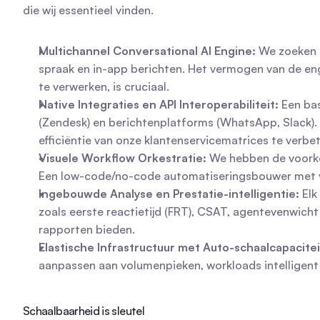
die wij essentieel vinden.
Multichannel Conversational AI Engine:
 We zoeken n
spraak en in-app berichten. Het vermogen van de engi
te verwerken, is cruciaal.
Native Integraties en API Interoperabiliteit:
 Een ba
(Zendesk) en berichtenplatforms (WhatsApp, Slack).
efficiëntie van onze klantenservicematrices te verbe
Visuele Workflow Orkestratie:
 We hebben de voorke
Een low-code/no-code automatiseringsbouwer met vo
Ingebouwde Analyse en Prestatie-intelligentie:
 El
zoals eerste reactietijd (FRT), CSAT, agentevenwicht
rapporten bieden.
Elastische Infrastructuur met Auto-schaalcapacite
aanpassen aan volumenpieken, workloads intelligent 
Schaalbaarheid is sleutel