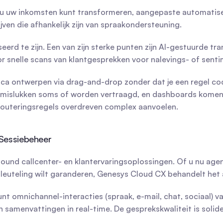
u uw inkomsten kunt transformeren, aangepaste automatiser
ijven die afhankelijk zijn van spraakondersteuning.
eerd te zijn. Een van zijn sterke punten zijn AI-gestuurde tra
 snelle scans van klantgesprekken voor nalevings- of sentim
ica ontwerpen via drag-and-drop zonder dat je een regel code h
 mislukken soms of worden vertraagd, en dashboards komen n
routeringsregels overdreven complex aanvoelen.
Sessiebeheer
nd callcenter- en klantervaringsoplossingen. Of u nu agent
leuteling wilt garanderen, Genesys Cloud CX behandelt het a
unt omnichannel-interacties (spraak, e-mail, chat, sociaal) 
samenvattingen in real-time. De gesprekskwaliteit is solide