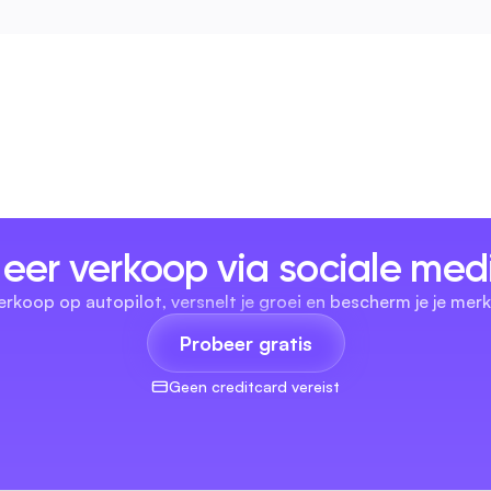
eer verkoop via sociale med
erkoop op autopilot, versnelt je groei en bescherm je je merk
Probeer gratis
Geen creditcard vereist