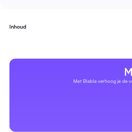
Inhoud
M
Met Blabla verhoog je de v