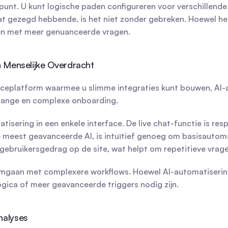
unt. U kunt logische paden configureren voor verschillende 
Dat gezegd hebbende, is het niet zonder gebreken. Hoewel h
en met meer genuanceerde vragen.
n Menselijke Overdracht
iceplatform waarmee u slimme integraties kunt bouwen, AI-ag
er lange en complexe onboarding.
sering in een enkele interface. De live chat-functie is resp
de meest geavanceerde AI, is intuïtief genoeg om basisautomat
ebruikersgedrag op de site, wat helpt om repetitieve vrage
omgaan met complexere workflows. Hoewel AI-automatisering 
gica of meer geavanceerde triggers nodig zijn.
nalyses