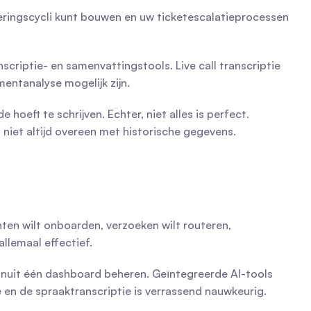
ingscycli kunt bouwen en uw ticketescalatieprocessen 
nscriptie- en samenvattingstools. Live call transcriptie 
entanalyse mogelijk zijn.
oeft te schrijven. Echter, niet alles is perfect. 
iet altijd overeen met historische gegevens. 
en wilt onboarden, verzoeken wilt routeren, 
llemaal effectief.
vanuit één dashboard beheren. Geïntegreerde AI-tools 
 en de spraaktranscriptie is verrassend nauwkeurig.