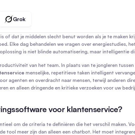
Grok
s of dat je middelen slecht benut worden als je te maken kr
ed. Elke dag behandelen we vragen over energiestudies, het
ossing is niet blinde automatisering, maar intelligentie di
uctiviteit van het team. In plaats van te jongleren tussen 
tenservice
 menselijke, repetitieve taken intelligent vervang
 agenten en overdracht naar mensen, terwijl anderen directe
eren en alleen dringende en kritieke verzoeken voor uw bedrij
ingssoftware voor klantenservice?
ntieel om de criteria te definiëren die het verschil maken. Voo
e tool meer zijn dan alleen een chatbot. Het moet integrere