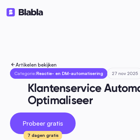
Oplossingen
Producten
Bron
🇳🇱 Nederlands
NL
Artikelen bekijken
Categorie:
Reactie- en DM-automatisering
27 nov 2025
Klantenservice Automat
Optimaliseer
Probeer gratis
7 dagen gratis