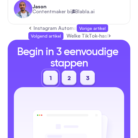
Jason
Contentmaker bij
Blabla.ai
Instagram Automatisch Antwoorden: Stapsgew
Vorige artikel
Welke TikTok-hashtags zijn nu 
Volgend artikel
Begin in 3 eenvoudige 
stappen
1
2
3