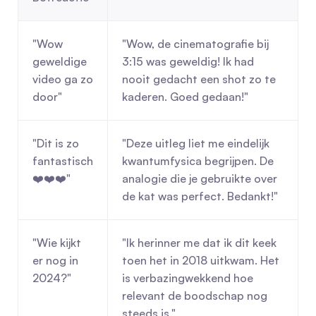
"Wow 
"Wow, de cinematografie bij 
geweldige 
3:15 was geweldig! Ik had 
video ga zo 
nooit gedacht een shot zo te 
door"
kaderen. Goed gedaan!"
"Dit is zo 
"Deze uitleg liet me eindelijk 
fantastisch 
kwantumfysica begrijpen. De 
❤️❤️❤️"
analogie die je gebruikte over 
de kat was perfect. Bedankt!"
"Wie kijkt 
"Ik herinner me dat ik dit keek 
er nog in 
toen het in 2018 uitkwam. Het 
2024?"
is verbazingwekkend hoe 
relevant de boodschap nog 
steeds is."