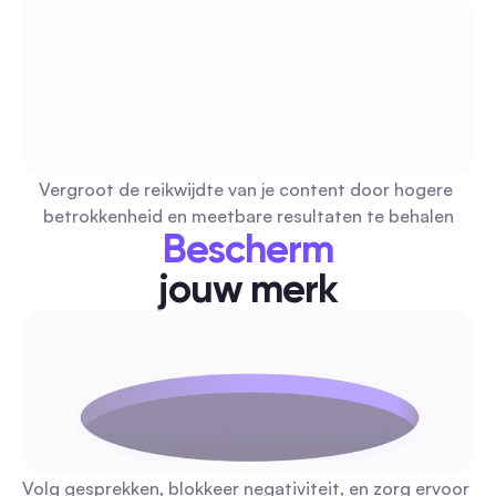
Gratis Image Gids 2026: Automatische Veilig en Le
Sociale Afbeeldingen voor Marketeers
Een praktische gids voor gratis afbeeldingsbronnen die zijn
goedgekeurd voor geautomatiseerd posten, met eenvoudig
begrijpen licentiechecklists, kanaalspecifieke aanbevelingen
kant-en-klare batchworkflows. Voeg deze kopieer-en-plak 
Vergroot de reikwijdte van je content door hogere 
toe aan je automatiseringsstapel om uren te besparen en jur
Reactie- en DM-automatisering
betrokkenheid en meetbare resultaten te behalen
risico's te verminderen.
Bescherm
jouw merk
e-nieuwsbrief: Complete gids voor automatisering
betrokkenheid voor makers en marketeers (2026)
Een zorgvuldig samengestelde lijst van top e-nieuwsbrieven 
reproduceerbare sociale automatiseringstactieken bieden
trechters, reacties op opmerkingen, moderatie—getagd op
leestijd, kosten/frequentie en automatiseringsfocus. Elke
aanbeveling bevat een kant-en-klare workflow van 1-2 stapp
Volg gesprekken, blokkeer negativiteit, en zorg ervoor 