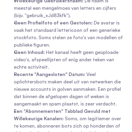
Willekeurige Gebruikersnaam:
 De naam is 
meestal een mengelmoes van letters en cijfers 
(bijv. "gebruik_xJd83kfk").
Geen Profielfoto of een Gestolen:
 De avatar is 
vaak het standaard lettericoon of een generieke 
stockfoto. Soms stelen ze foto's van modellen of 
publieke figuren.
Geen Inhoud:
 Het kanaal heeft geen geüploade 
video's, afspeellijsten of enig ander teken van 
echte activiteit.
Recente "Aangesloten" Datum:
 Veel 
oplichtersbots maken deel uit van netwerken die 
nieuwe accounts in golven aanmaken. Een profiel 
dat binnen de afgelopen dagen of weken is 
aangemaakt en spam plaatst, is zeer verdacht.
Een "Abonnementen" Tabblad Gevuld met 
Willekeurige Kanalen:
 Soms, om legitiemer over 
te komen, abonneren bots zich op honderden of 