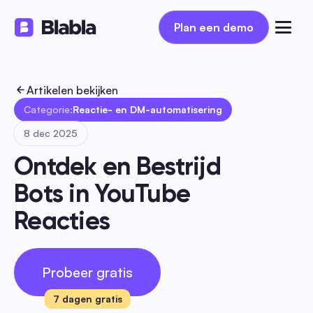
Plan een demo
Plan een demo
Artikelen bekijken
Categorie:
Reactie- en DM-automatisering
8 dec 2025
Ontdek en Bestrijd 
Bots in YouTube 
Reacties
Probeer gratis
7 dagen gratis