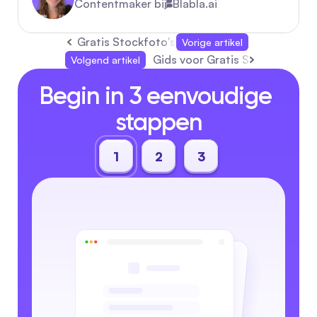
Contentmaker bij
Blabla.ai
Gratis Stockfoto's: Complete 2026 Gids voo
Vorige artikel
Gids voor Gratis Stockfotograf
Volgend artikel
Begin in 3 eenvoudige 
stappen
1
2
3