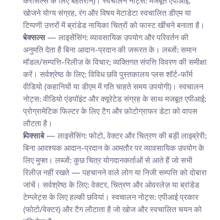
कैरोसेल्स के लिए बेहतरीन)। स्वचालन नोट्स: मजबूत एपीआई, 
खोजने योग्य संग्रह, रंग और विषय मेटाडेटा स्वचालित डीएम या 
टिप्पणी उत्तरों में ब्रांडेड नायिका चित्रों को फास्ट खींचने बनाता है।
पेक्सल्स
 — लाइसेंसिंग: व्यावसायिक उपयोग और परिवर्तन की 
अनुमति देता है बिना आदान-प्रदान की जरूरत के। लब्जों: समान 
मॉडल/सम्पत्ति-रिलीज़ के विचार; व्यक्तिगत संपत्ति विवरण की समीक्षा 
करें। सर्वश्रेष्ठ के लिए: विविध छवि पुस्तकालय प्लस शॉर्ट-फॉर्म 
वीडियो (कहानियों या डीएम में गति चाहते समय उपयोगी)। स्वचालन 
नोट्स: वीडियो एंडपॉइंट और क्यूरेटेड संग्रह के साथ मजबूत एपीआई; 
प्रोग्रामेटिक फिल्टर के लिए टैग और फ़ोटोग्राफर डेटा को वापस 
लौटता है।
पिक्साबे
 — लाइसेंसिंग: फोटो, वेक्टर और चित्रण की बड़ी लाइब्रेरी; 
बिना आवश्यक आदान-प्रदान के आमतौर पर व्यावसायिक उपयोग के 
लिए मुफ्त। लब्जों: कुछ चित्र योगदानकर्ताओं से आते हैं जो सभी 
रिलीज़ नहीं रखते — पहचानने वाले लोग या निजी सम्पत्ति को दोबारा 
जांचें। सर्वश्रेष्ठ के लिए: वेक्टर, चित्रण और ओवरलेज़ या ब्रांडेड 
टेम्प्लेट्स के लिए हल्की छवियां। स्वचालन नोट्स: एपीआई प्रकार 
(फोटो/वेक्टर) और टैग लौटाता है जो खोज और स्वचालित चयन को 