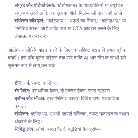
संग्रह और पोर्टफोलियो:
 फोटोग्राफर के पोर्टफोलियो या क्यूरेटेड 
संग्रह में खोजें ताकि एक सुसंगत शैली मिले-कली द्वारा नहीं खोजें।
संयोजन कीवर्ड्स:
 "फ्लैटलाय," "थर्ड्स का नियम," "क्लोज़अप," या 
"नेगेटिव स्पेस" जोड़ें ताकि पाठ या CTA ओवरले करने के लिए 
लेआउट प्राप्त करें।
ऑटोमेशन सोर्सिंग गाइड करने के लिए एक संक्षिप्त ब्रांड विजुअल ब्रीफ 
बनाएँ। इसे पाँच बुलेट पॉइंट्स तक रखें ताकि AI और टीम के साथी इसे 
सुसंगत रूप से लागू कर सकें:
टोन:
 गर्म, स्पष्ट, कारीगर।
रंग पैलेट:
 प्राथमिक हेक्स, दो एक्सेंट हेक्स, प्लस न्यूट्रल।
प्रॉप्स और मॉडल:
 हस्तशिल्पित वस्त्र, विविध हाथ, प्राकृतिक 
कपड़े।
संयोजन:
 क्लोज़अप, उथली गहराई दर्रिक्का, स्पष्ट नकारात्मक स्थान 
ओवरले के लिए।
निषिद्ध तत्व:
 लोगो, व्यस्त पैटर्न, स्टूडियो बैकड्रॉप्स।