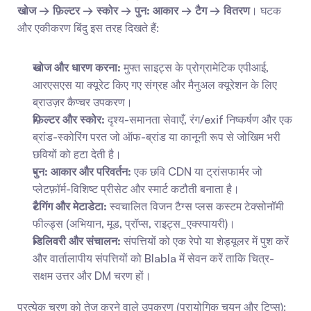
खोज → फ़िल्टर → स्कोर → पुन: आकार → टैग → वितरण
। घटक 
और एकीकरण बिंदु इस तरह दिखते हैं:
खोज और धारण करना:
 मुफ्त साइट्स के प्रोग्रामेटिक एपीआई, 
आरएसएस या क्यूरेट किए गए संग्रह और मैनुअल क्यूरेशन के लिए 
ब्राउज़र कैप्चर उपकरण।
फ़िल्टर और स्कोर:
 दृश्य-समानता सेवाएँ, रंग/exif निष्कर्षण और एक 
ब्रांड-स्कोरिंग परत जो ऑफ-ब्रांड या कानूनी रूप से जोखिम भरी 
छवियों को हटा देती है।
पुन: आकार और परिवर्तन:
 एक छवि CDN या ट्रांसफार्मर जो 
प्लेटफ़ॉर्म-विशिष्ट प्रीसेट और स्मार्ट कटौती बनाता है।
टैगिंग और मेटाडेटा:
 स्वचालित विजन टैग्स प्लस कस्टम टेक्सोनॉमी 
फील्ड्स (अभियान, मूड, प्रॉप्स, राइट्स_एक्स्पायरी)।
डिलिवरी और संचालन:
 संपत्तियों को एक रेपो या शेड्यूलर में पुश करें 
और वार्तालापीय संपत्तियों को Blabla में सेवन करें ताकि चित्र-
सक्षम उत्तर और DM चरण हों।
प्रत्येक चरण को तेज करने वाले उपकरण (प्रायोगिक चयन और टिप्स):