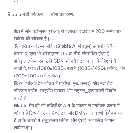
तो।
Blabla-रेडी वर्कफ़्लो — ठोस उदाहरण:
रात में जॉब कई मुफ्त एपीआई से क्लाउड स्टोरेज में 200 उम्मीदवार 
छवियों को खींचता है।
स्वचालित ब्रांड-स्कोरिंग (Blabla AI मॉड्यूल) छवियों को रैंक 
करता है; कुछ भी थ्रेसहोल्ड 0.7 के नीचे संगरोधित होता है।
स्वीकृत छवियां एक छवि CDN को प्रीसेट्स बनाने के लिए भेजी 
जाती हैं: फीड (1080x1080), स्टोरी (1080x1920), कॉमेंट_थंब 
(200x200 स्मार्ट क्रॉप)।
विजन एपीआई टैग जोड़ते हैं (प्रॉप्स, मूड, कलर), और मेटाडेटा 
फ़ील्ड्स स्रोत, लाइसेंस प्रकार और राइट्स_एक्स्पायरी रिकॉर्ड 
करते हैं।
Blabla टैग की गई छवियों के API के माध्यम से इनटेक्स करता है 
और उन्हें टिप्पणी-उत्तर टेम्प्लेट्स और DM फ़नल चरणों में मैप करता 
है ताकि उत्तरों में अनुकूलित छवियां और एआई-संचालित कैप्शन 
शामिल हों।