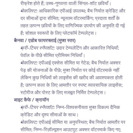
रीफ्रेश होते हैं; उच्च-गुणवत्ता वाली सिंगल-शॉट छवियाँ।
चेकलिस्ट:
 आधिकारिक एपीआई उपलब्ध; बैच निर्यात क्रेडिट और 
दर सीमाओं द्वारा सीमित; न्यूनतम वॉटरमार्किंग; प्रदाता शर्तों के 
तहत उत्पन्न छवियों के लिए वाणिज्यिक उपयोग की अनुमति दी गई 
है; सोशल स्वरूपों के लिए प्लेटफॉर्म टेम्पलेट्स।
कैनवा / एडोब फायरफ्लाई (मुफ्त स्तर)
फ्री-टियर स्नैपशॉट:
 उदार टेम्पलेटिंग और आकारित निधियाँ; 
पेवॉल के पीछे सीमित प्रीमियम निधियाँ।
चेकलिस्ट:
 एपीआई एक्सेस सीमित या गेटेड; बैच निर्यात अक्सर 
पेड़ की योजनाओं के पीछे; मुफ्त निर्यात पर कोई वॉटरमार्क नहीं 
लेकिन कुछ निधियों को लाइसेंस की खरीद की आवश्यकता होती 
है; उत्पन्न कला के लिए आमतौर पर स्पष्ट व्यावसायिक लाइसेंस; 
स्टोरीज और पोस्ट के लिए मजबूत निर्मित टेम्पलेट्स।
नाइट कैफे / क्रायॉन
फ्री-टियर स्नैपशॉट:
 निम्न-विश्वसनीयता मुफ्त विकल्प दैनिक 
क्रेडिट और दृश्य सीमाओं के साथ।
चेकलिस्ट:
 एपीआई सीमित या अनुपस्थित; बैच निर्यात आमतौर पर 
सीमित; निम्न-रिज़ॉल्यूशन आउटपुट अक्सर वॉटरमार्क किए गए; 