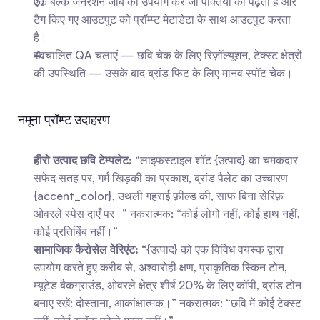
एक बल्क जनरेशन जॉब का उपयोग करें जो पंक्तियों को पढ़ता है और 
टैग किए गए आउटपुट को प्रॉम्प्ट मेटाडेटा के साथ आउटपुट करता 
है।
स्वचालित QA चलाएं — छवि चेक के लिए रिज़ॉल्यूशन, टेक्स्ट क्षेत्रों 
की उपस्थिति — उसके बाद ब्रांड फिट के लिए मानव स्पॉट चेक।
नमूना प्रॉम्प्ट उदाहरण
हीरो उत्पाद छवि टेम्पलेट:
 “लाइफस्टाइल शॉट {उत्पाद} का चमकदार 
सफेद सतह पर, गर्म खिड़की का प्रकाश, ब्रांड पैलेट का उच्चारण 
{accent_color}, उथली गहराई फ़ील्ड की, साफ बिना सेरिफ़ 
ओवरले स्पेस दाएँ पर।” नकरात्मक: “कोई लोगो नहीं, कोई हाथ नहीं, 
कोई प्रतिबिंब नहीं।”
सामाजिक कैरोसेल वेरिएंट:
 “{उत्पाद} को एक विविध वयस्क द्वारा 
उपयोग करते हुए करीब से, अश्वारोही क्षण, प्राकृतिक स्किन टोन, 
म्यूटेड बैकग्राउंड, ओवरले क्षेत्र शीर्ष 20% के लिए कॉपी, ब्रांड टोन 
बनाए रखें: दोस्ताना, आकांक्षात्मक।” नकरात्मक: “छवि में कोई टेक्स्ट 