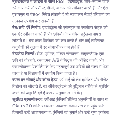
प्रेडिक्टेबल पे लोड्स के साथ REST एंडपॉइंट्स
: छवि-उत्पन्न कॉल 
स्वीकार करें जो प्रॉम्प्ट, शैली, आकार को स्वीकार करते हैं, और ऐसे 
यूआरएल या बेस64 निवेश लौटाते हैं जो स्वचालन सेवाएं परिणामों का 
तत्काल उपयोग कर सकती हैं।
बैच/छवि-ऐर्रे निर्माण
: एंडपॉइंट्स जो प्रॉम्प्ट्स या पैरामीटर सेट्स की 
एक ऐरे स्वीकार करते हैं और छवियों की संबंधित श्रृंखला वापस 
लौटाते हैं। बैच कॉल विलंबता को कम करते हैं और कई व्यक्तिगत 
अनुरोधों की तुलना में दर सीमाओं पर कम होते हैं।
मेटाडेटा रिटर्न्स
 (बीज, प्रॉम्प्ट, मॉडल संस्करण, टाइमस्टैम्प): एक 
छवि को दोहराने, रचनात्मक A/B वेरिएंट्स की ऑडिट करने, और 
प्रमाणीकरण रिकॉर्डिंग के लिए महत्वपूर्ण जब छवियों को उत्तर में भेजा 
जाता है या विज्ञापनों में उपयोग किया जाता है।
स्पष्ट दर सीमाएं और कोटा हेडर
: एपीआई जो शेष क्रेडिट और रीसेट 
विंडोज़ को लौटाते हैं, को ऑर्केस्ट्रेटर्स को बुद्धिमान तरीके से थ्रेसिंग 
करने की अनुमति देते हैं बजाय अनुमान लगाने के।
सुरक्षित प्रमाणीकरण
: एपीआई कुंजियाँ सीमित अनुमतियों के साथ या 
OAuth 2.0 ताकि स्वचालन उपकरण केवल उस तक पहुंच सकें 
जिसकी उन्हें आवश्यकता है; कुंजियों को घुमाएं और उन्हें गुप्त प्रबंधक 