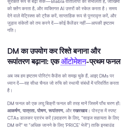
सुरक्षित रूप से बढ़ा सकें—Blabla वार्तालापों को संभालता है, जोखिमों 
को फ़्लैग करता है, और व्यक्तिगत AI उत्तरों को स्केल करता है। समय 
देने वाले मेट्रिक्स को ट्रैक करें, साप्ताहिक रूप से पुनरावृत्त करें, और 
जुड़ाव संकेतों को तय करने दें—कोई कैलेंडर नहीं—आपकी इष्टतम 
गति।
DM का उपयोग कर रिश्ते बनाना और 
रूपांतरण बढ़ाना: एक 
ऑटोमेशन
-प्रथम फनल
अब जब हम इष्टतम पोस्टिंग कैडेंस को समझ चुके हैं, आइए DMs पर 
ध्यान दें—वह सीधा चैनल जो रुचि को स्थायी संबंधों में परिवर्तित करता 
है।
DM फनल को एक लघु बिक्री फनल की तरह मानें जिसमें पाँच चरण हों: 
आकर्षण, पात्रता, पोषण, रूपांतरण,
 और 
रखरखाव
। पोस्ट्स में स्पष्ट 
CTAs डालकर प्रारंभ करें (उदाहरण के लिए, "साइज सहायता के लिए 
DM करें" या "अधिक जानने के लिए 'PRICE' भेजें") ताकि इनबाउंड 