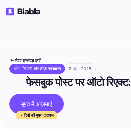
समाधान
उत्पाद
संसाधन
🇮🇳 हिन्दी
HI
लेख ब्राउज़ करें
श्रेणी:
टिप्पणी और डीएम स्वचालन
3 दिस॰ 2025
फेसबुक पोस्ट पर ऑटो रिएक्ट: 
मुफ्त में आज़माएं
7 दिनों की मुफ़्त ट्रायल