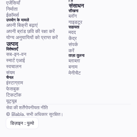
लॉन्च करें, स्केल करें और मापें।
एजेंसियाँ
संसाधन
निर्माता
सीखना
टिप्पणी और डीएम स्वचालन
ईकॉमर्स
ब्लॉग
उपयोग के मामले
गाइडटूर
अपनी बिक्री बढ़ाएं
सहायता
अपनी ब्रांड छवि की रक्षा करें
मदद 
योग्य अनुयायियों को प्राप्त करें
केंद्र
उत्पाद
संपर्क 
वर्ल्ड काइंडनेस डे 2025 प्लेबुक: ऑस्ट्रेलियाई सोशल मैनेजर्स के लिए
विशेषताएँ
करें
सब-इन-वन
ऑटोमेशन के साथ एंगेजमेंट बढ़ाएं
ताज़ा तुलना
स्मार्ट एआई
ब्लाब्ला 
ऑस्ट्रेलियाई समय क्षेत्र कैलेंडर, सीधे कॉपी-पेस्ट करने योग्य DM/टिप्पणी स्क्रिप्ट
स्वचालन
बनाम 
आदेश और स्वचालन कार्यप्रवाह के साथ एक व्यावहारिक, क्रियान्वयन-तैयार मार्गदर्
संयम
मेनीचैट
समय बचाएं और KPI टेम्पलेट्स एवं कानूनी/नैतिक चेकलिस्ट के साथ विश्वासपात्रता 
चैनल
दया अभियानों को चलाएं।
इंस्टाग्राम
फेसबुक
टिप्पणी और डीएम स्वचालन
टिकटॉक
यूट्यूब
सेवा की शर्तें
गोपनीयता नीति
© Blabla. सभी अधिकार सुरक्षित।
डिज़ाइन : पुल्पो
चैटजीपीटी सदस्यता: विपणक के लिए सामाजिक स्वचालन ROI पर 2
ऑस्ट्रेलिया गाइड