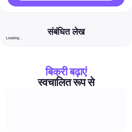
संबंधित लेख
Loading...
फ्री इंस्टाग्राम फॉलोअर्स वेबसाइट: भारत में छोटे व्यवसायों के लिए असल
बदलने योग्य फॉलोअर्स बढ़ाने के लिए 2026 का पूर्ण प्लेबुक
एक सुरक्षा-पहला, चरण-दर-चरण गाइड जो मुफ्त जैविक रणनीतियों को कम लागत व
ऑटोमेशन के साथ जोड़ता है ताकि असली, व्यवसाय-केंद्रित इंस्टाग्राम फॉलोवर्स प्र
बिक्री बढ़ाएं
जा सकें। इसमें भारत-समर्थक टूल्स, सत्यापित चेकलिस्ट, डीएम/कमेंट टेम्पलेट्स औ
फॉलोवर्स को ग्राहकों में बदलने के सटीक कार्यप्रणालियों को शामिल किया गया है।
स्वचालित रूप से
टिप्पणी और डीएम स्वचालन
एआई इमेज जनरेटर्स: 2026 का पूरा मार्गदर्शन सोशल मीडिया को बड़े पैम
ऑटोमेट करने के लिए