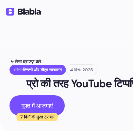
समाधान
उत्पाद
संसाधन
🇮🇳 हिन्दी
HI
लेख ब्राउज़ करें
श्रेणी:
टिप्पणी और डीएम स्वचालन
4 दिस॰ 2025
प्रो की तरह YouTube टिप्पणिय
मुफ्त में आज़माएं
7 दिनों की मुफ़्त ट्रायल