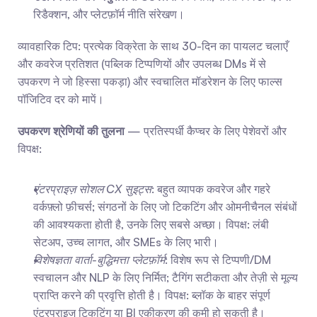
रिडैक्शन, और प्लेटफ़ॉर्म नीति संरेखण।
व्यावहारिक टिप: प्रत्येक विक्रेता के साथ 30-दिन का पायलट चलाएँ 
और कवरेज प्रतिशत (पब्लिक टिप्पणियों और उपलब्ध DMs में से 
उपकरण ने जो हिस्सा पकड़ा) और स्वचालित मॉडरेशन के लिए फाल्स 
पॉजिटिव दर को मापें।
उपकरण श्रेणियों की तुलना
 — प्रतिस्पर्धी कैप्चर के लिए पेशेवरों और 
विपक्ष:
एंटरप्राइज़ सोशल CX सुइट्स
: बहुत व्यापक कवरेज और गहरे 
वर्कफ़्लो फ़ीचर्स; संगठनों के लिए जो टिकटिंग और ओमनीचैनल संबंधों 
की आवश्यकता होती है, उनके लिए सबसे अच्छा। विपक्ष: लंबी 
सेटअप, उच्च लागत, और SMEs के लिए भारी।
विशेषज्ञता वार्ता-बुद्धिमत्ता प्लेटफ़ॉर्म
: विशेष रूप से टिप्पणी/DM 
स्वचालन और NLP के लिए निर्मित; टैगिंग सटीकता और तेज़ी से मूल्य 
प्राप्ति करने की प्रवृत्ति होती है। विपक्ष: ब्लॉक के बाहर संपूर्ण 
एंटरप्राइज टिकटिंग या BI एकीकरण की कमी हो सकती है।