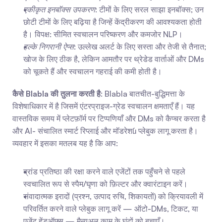
एकीकृत इनबॉक्स उपकरण
: टीमों के लिए सरल साझा इनबॉक्स; उन 
छोटी टीमों के लिए बढ़िया है जिन्हें केंद्रीकरण की आवश्यकता होती 
है। विपक्ष: सीमित स्वचालन परिष्करण और कमजोर NLP।
हल्के निगरानी ऐप्स
: उल्लेख अलर्ट के लिए सस्ता और तेजी से तैनात; 
खोज के लिए ठीक है, लेकिन आमतौर पर थ्रेडेड वार्ताओं और DMs 
को चूकते हैं और स्वचालन गहराई की कमी होती है।
कैसे Blabla की तुलना करती है
: Blabla बातचीत-बुद्धिमत्ता के 
विशेषाधिकार में है जिसमें एंटरप्राइज-ग्रेड स्वचालन क्षमताएँ हैं। यह 
वास्तविक समय में प्लेटफ़ॉर्म पर टिप्पणियाँ और DMs को कैप्चर करता है 
और AI- संचालित स्मार्ट रिप्लाई और मॉडरेशն प्लेबुक लागू करता है। 
व्यवहार में इसका मतलब यह है कि आप:
ब्रांड प्रतिष्ठा की रक्षा करने वाले एजेंटों तक पहुँचने से पहले 
स्वचालित रूप से स्पैम/घृणा को फ़िल्टर और क्वारंटाइन करें।
संवादात्मक इरादों (प्रश्न, उत्पाद रुचि, शिकायतों) को क्रियावली में 
परिवर्तित करने वाले प्लेबुक लागू करें — ऑटो-DMs, टिकट, या 
एजेंट हेंडऑफ्स — मैन्युअल काम के घंटों को बचाएँ।