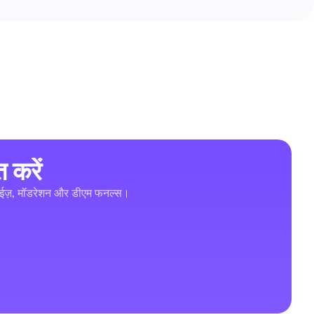
 करें
प्लाईज़, मॉडरेशन और डीएम फनल्स।