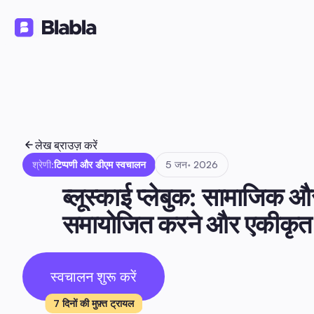
समाधान
उत्पाद
संसाधन
🇮🇳 हिन्दी
HI
लेख ब्राउज़ करें
श्रेणी:
टिप्पणी और डीएम स्वचालन
5 जन॰ 2026
ब्लूस्काई प्लेबुक: सामाजिक औ
समायोजित करने और एकीकृत क
स्वचालन शुरू करें
7 दिनों की मुफ़्त ट्रायल