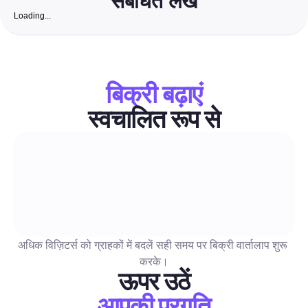
संबंधित लेख
Loading...
फ्री इंस्टाग्राम फॉलोअर्स वेबसाइट: भारत में छोटे व्यवसायों के लिए असल
बदलने योग्य फॉलोअर्स बढ़ाने के लिए 2026 का पूर्ण प्लेबुक
एक सुरक्षा-पहला, चरण-दर-चरण गाइड जो मुफ्त जैविक रणनीतियों को कम लागत व
ऑटोमेशन के साथ जोड़ता है ताकि असली, व्यवसाय-केंद्रित इंस्टाग्राम फॉलोवर्स प्र
बिक्री बढ़ाएं
जा सकें। इसमें भारत-समर्थक टूल्स, सत्यापित चेकलिस्ट, डीएम/कमेंट टेम्पलेट्स औ
फॉलोवर्स को ग्राहकों में बदलने के सटीक कार्यप्रणालियों को शामिल किया गया है।
स्वचालित रूप से
टिप्पणी और डीएम स्वचालन
एआई इमेज जनरेटर्स: 2026 का पूरा मार्गदर्शन सोशल मीडिया को बड़े पैम
ऑटोमेट करने के लिए
ब्रांड-सुसंगत बैच जनरेशन, API तैयारी, लाइसेंसिंग, प्रति-चित्र लागत और मोडरे
अधिक विज़िटर्स को ग्राहकों में बदलें सही समय पर बिक्री वार्तालाप शुरू 
शीर्ष AI छवि उपकरणों की सीधे-सीधे तुलना। इसमें परीक्षण किए गए प्रॉम्प्ट टेम्पलेट
करके।
API/इंटीग्रेशन चेकलिस्ट, कानूनी मार्गदर्शन, और पोस्टिंग को स्वचालित करने के लि
ऊपर उठें
एंड-प्ले Blabla वर्कफ़्लोज़ तथा चित्र-चालित DMs शामिल हैं।
आपकी प्रगति
टिप्पणी और डीएम स्वचालन