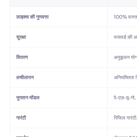
लाइक्स की गुणवत्ता
100% वास्त
सुरक्षा
पासवर्ड की 
वितरण
अनुकूलन योग्
लचीलापन
अनियमितता व
भुगतान मॉडल
पे-एज़-यू-गो,
गारंटी
रिफिल गारंटी