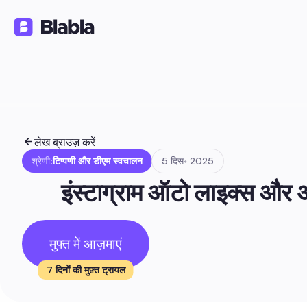
समाधान
उत्पाद
संसाधन
🇮🇳 हिन्दी
HI
लेख ब्राउज़ करें
श्रेणी:
टिप्पणी और डीएम स्वचालन
5 दिस॰ 2025
इंस्टाग्राम ऑटो लाइक्स और ऑ
मुफ्त में आज़माएं
7 दिनों की मुफ़्त ट्रायल