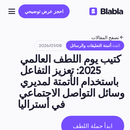
احجز عرض توضيحي
احجز عرض توضيحي
تصفح المقالات
الفئة:
أتمتة التعليقات والرسائل
08‏/01‏/2026
كتيب يوم اللطف العالمي 
2025: تعزيز التفاعل 
باستخدام الأتمتة لمديري 
وسائل التواصل الاجتماعي 
في أستراليا
ابدأ حملة اللطف