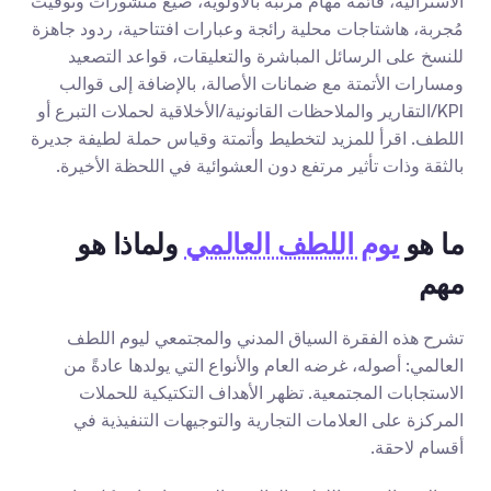
الأسترالية، قائمة مهام مرتبة بالأولوية، صيغ منشورات وتوقيت 
مُجربة، هاشتاجات محلية رائجة وعبارات افتتاحية، ردود جاهزة 
للنسخ على الرسائل المباشرة والتعليقات، قواعد التصعيد 
ومسارات الأتمتة مع ضمانات الأصالة، بالإضافة إلى قوالب 
KPI/التقارير والملاحظات القانونية/الأخلاقية لحملات التبرع أو 
اللطف. اقرأ للمزيد لتخطيط وأتمتة وقياس حملة لطيفة جديرة 
بالثقة وذات تأثير مرتفع دون العشوائية في اللحظة الأخيرة.
ما هو 
يوم اللطف العالمي
 ولماذا هو 
مهم
تشرح هذه الفقرة السياق المدني والمجتمعي ليوم اللطف 
العالمي: أصوله، غرضه العام والأنواع التي يولدها عادةً من 
الاستجابات المجتمعية. تظهر الأهداف التكتيكية للحملات 
المركزة على العلامات التجارية والتوجيهات التنفيذية في 
أقسام لاحقة.