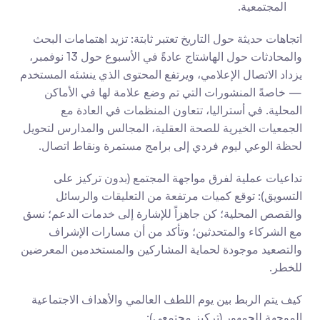
المجتمعية.
اتجاهات حديثة حول التاريخ تعتبر ثابتة: تزيد اهتمامات البحث 
والمحادثات حول الهاشتاج عادةً في الأسبوع حول 13 نوفمبر، 
يزداد الاتصال الإعلامي، ويرتفع المحتوى الذي ينشئه المستخدم 
— خاصةً المنشورات التي تم وضع علامة لها في الأماكن 
المحلية. في أستراليا، تتعاون المنظمات في العادة مع 
الجمعيات الخيرية للصحة العقلية، المجالس والمدارس لتحويل 
لحظة الوعي ليوم فردي إلى برامج مستمرة ونقاط اتصال.
تداعيات عملية لفرق مواجهة المجتمع (بدون تركيز على 
التسويق): توقع كميات مرتفعة من التعليقات والرسائل 
والقصص المحلية؛ كن جاهزاً للإشارة إلى خدمات الدعم؛ نسق 
مع الشركاء والمتحدثين؛ وتأكد من أن مسارات الإشراف 
والتصعيد موجودة لحماية المشاركين والمستخدمين المعرضين 
للخطر.
كيف يتم الربط بين يوم اللطف العالمي والأهداف الاجتماعية 
الموجهة للجمهور (تركيز مجتمعي):