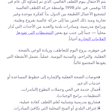
يتم الاحتفال بيوم اللطف العالمي، الذي تم إنشاؤه كل عام في 
13 نوفمبر، في عام 1998 بواسطة حركة اللطف العالمية 
لتشجيع الأعمال اللطيفة بين الدول. بدأ كفكرة موحدة وغير 
تجارية ومنذ ذلك الحين نما إلى حركة عالمية بفروع وطنية، 
وبرامج مدرسية، ومبادرات بلدية والعديد من الأحداث التي تُدار 
محلياً — جنباً إلى جنب مع بعض 
التنشيطات التي تقودها 
العلامات التجارية
 أحياناً.
في جوهره، يروج اليوم للتعاطف، وزيادة الوعي بالصحة 
العقلية، والتراحم، والمدنية اليومية. عملياً، تشمل الأنشطة التي 
يقودها المجتمع غالباً:
فحوصات الصحة العقلية والإشارة إلى خطوط المساعدة أو 
خدمات الدعم،
أعمال خدمة في الحي وحملات التطوع (الباندرات، 
التنظيفات، برامج الوجبات)،
مشاريع مدرسية وشبابية تُعلم اللطف كعادة عملية،
الاعتراف البلدي أو المنح المحلية التي تكافئ المبادرات 