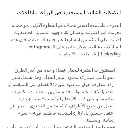
التكتيكات الشائعة المستخدمة في الزراعة بالتفاعلات
التعرف على هذه الاستراتيجيات هو الخطوة الأولى نحو حماية 
تجربتك عبر الإنترنت وضمان بقاء جهود التسويق الخاصة بك 
أصلية. على الرغم من انتشارها عبر جميع المنصات، فإن هذه 
السلوكيات شائعة بشكل خاص على X وInstagram 
وLinkedIn. إليك ما يجب الانتباه له:
المنشورات المثيرة للجدل عمدا:
 واحدة من أكثر الطرق 
شيوعًا هي مشاركة محتوى مثير للجدل. وهذا يشمل نشر 
آراء متطرفة حول مواضيع مثيرة للانقسام مثل السياسة أو 
القضايا الاجتماعية، واستخدام عناوين مضللة تعد بكشوف 
صادمة، أو حتى قلب الأوضاع الرئيسية لاستفزاز ردود 
الفعل من جميع الأطراف. لا يُقصد من المحتوى التعبير عن 
اعتقاد حقيقي بل لإثارة استجابة عاطفية قوية—سواء 
إيجابية أو سلبية.
نسخ ولصق المحتوى الشائع:
 من المحتمل أن تكون قد رأيت 