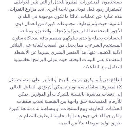
يستخدمون المنشورات المثيرة للجدل أو التي تثير العواطف 
لاستفزاز ردود فعل قوية. من ناحية أخرى، تجد 
مزارع النقرات
. 
هذه عبارة عن عمليات، غالبًا ما تكون موجودة في البلدان 
النامية، حيث يتم توظيف مجموعات كبيرة من العمال ذوي 
الأجور المنخفضة للنقر يدويًا والإعجاب والتعليق، ومتابعة 
الحسابات بجملة واحدة. سلوكهم مصمم بدقة لمحاكاة سلوك 
المستخدم الشرعي، مما يجعل من الصعب للغاية على الفلاتر 
الآلية الكشف عنها. هذا العنصر البشري يميزها عن الأنشطة 
المعتمدة على البوتات البحتة، حيث تتولى البرامج الحاسوبية 
التعامل مع التفاعلات.
الدافع تقريباً ما يكون مرتبط بالربح أو التأثير. على منصات مثل 
X (المعروفة سابقًا باسم تويتر)، يمكن أن يؤدي التفاعل العالي 
إلى دفعات مباشرة. بالنسبة للشركات أو المؤثرين، يمكن 
للأرقام المتضخمة خلق واجهة من الشعبية لجذب صفقات 
العلامات التجارية، وبيع المنتجات، أو ببساطة بناء متابعة كبيرة 
ولكن جوفاء. في جوهرها، إنها محاولة لتوظيف النظام عن 
طريق توليد ضوضاء بدلاً من القيمة.