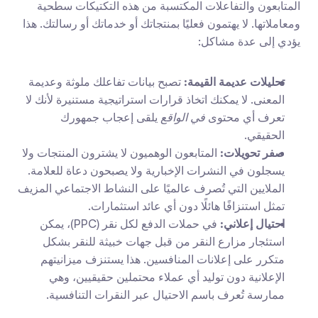
المتابعون والتفاعلات المكتسبة من هذه التكتيكات سطحية 
ومعاملاتها. لا يهتمون فعليًا بمنتجاتك أو خدماتك أو رسالتك. هذا 
يؤدي إلى عدة مشاكل:
تحليلات عديمة القيمة:
 تصبح بيانات تفاعلك ملوثة وعديمة 
المعنى. لا يمكنك اتخاذ قرارات استراتيجية مستنيرة لأنك لا 
تعرف أي محتوى 
في الواقع
 يلقى إعجاب جمهورك 
الحقيقي.
صفر تحويلات:
 المتابعون الوهميون لا يشترون المنتجات ولا 
يسجلون في النشرات الإخبارية ولا يصبحون دعاة للعلامة. 
الملايين التي تُصرف عالميًا على النشاط الاجتماعي المزيف 
تمثل استنزافًا هائلًا دون أي عائد استثمارات.
احتيال إعلاني:
 في حملات الدفع لكل نقر (PPC)، يمكن 
استئجار مزارع النقر من قبل جهات خبيثة للنقر بشكل 
متكرر على إعلانات المنافسين. هذا يستنزف ميزانيتهم 
الإعلانية دون توليد أي عملاء محتملين حقيقيين، وهي 
ممارسة تُعرف باسم الاحتيال عبر النقرات التنافسية.