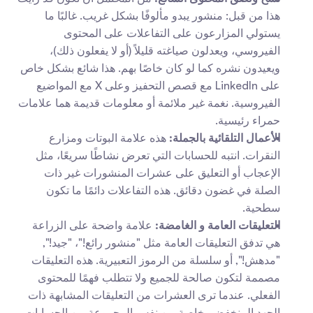
هذا من قبل: منشور يبدو مألوفًا بشكل غريب. غالبًا ما 
يستولي المزارعون على التفاعلات على المحتوى 
الفيروسي، ويعدلون صياغته قليلاً (أو لا يفعلون ذلك)، 
ويعيدون نشره كما لو كان خاصًا بهم. هذا شائع بشكل خاص 
على LinkedIn مع قصص التحفيز وعلى X مع المواضيع 
الفيروسية. نغمة غير ملائمة أو معلومات قديمة هما علامات 
حمراء رئيسية.
الأعمال التلقائية بالجملة:
 هذه علامة البوتات ومزارع 
النقرات. انتبه للحسابات التي تعرض نشاطًا سريعًا، مثل 
الإعجاب أو التعليق على عشرات المنشورات غير ذات 
الصلة في غضون دقائق. هذه التفاعلات دائمًا ما تكون 
سطحية.
التعليقات العامة و الغامضة:
 علامة واضحة على الزراعة 
هي تدفق التعليقات العامة مثل "منشور رائع!"، "جيد!", 
"مدهش!", أو سلسلة من الرموز التعبيرية. هذه التعليقات 
مصممة لتكون صالحة للجميع ولا تتطلب فهمًا للمحتوى 
الفعلي. عندما ترى العشرات من التعليقات المشابهة ذات 
الجهد المنخفض، خاصة من نفس المجموعة من الحسابات 