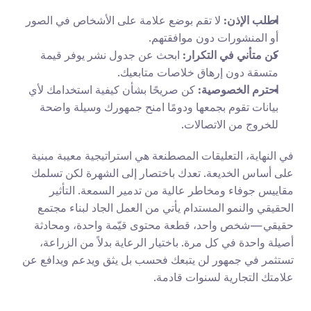
اطلب الإذن:
 لا تقم بوضع علامة على الأشخاص في الصور 
أو المنشورات دون موافقتهم.
كن متأني في التكرار:
 ابحث عن جدول نشر يوفر قيمة 
متسقة دون إرهاق خلاصات متابعيك.
احترم الخصوصية:
 كن صريحًا بشأن كيفية استخدامك لأي 
بيانات تقوم بجمعها ودومًا امنح جمهورك وسيلة واضحة 
للخروج من الاتصالات.
في النهاية، التعليقات المصطنعة هي استراتيجية معيبة مبنية 
على أساس الخديعة. تعدك باختصار إلى الشهرة لكن تسلمك 
مقاييس جوفاء ومخاطر عالية من تدمير السمعة. التأثير 
الحقيقي والنمو المستدام يأتي من العمل الجاد لبناء مجتمع 
حقيقي—شخص واحد، قطعة محتوى قيّمة واحدة، ومحادثة 
أصيلة واحدة في كل مرة. باختيار الرعاية بدلاً من الزراعة، 
تستثمر في جمهور لن يتبعك فحسب بل يثق ويدعم ويدافع عن 
علامتك التجارية لسنوات قادمة.