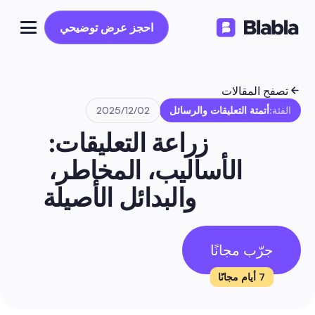
احجز عرض توضيحي
احجز عرض توضيحي
تصفح المقالات
الفئة:
أتمتة التعليقات والرسائل
02‏/12‏/2025
زراعة التعليقات: 
الأساليب، المخاطر، 
والبدائل الأصيلة
جرّب مجانًا
7 أيام مجانًا