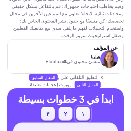
وقيم يخاطب احتياجات جمهورك؛ قم بالتفاعل بشكل حقيقي 
ومحادثات ثنائية الاتجاه؛ تعاون مع المبدعين الآخرين في مجال 
تخصصك؛ كن متسقًا مع جدول نشر المحتوى الخاص بك؛ 
واستخدم التحليلات لفهم ما يلقى صدى مع متابعيك الفعليين 
وصقل استراتيجيتك بمرور الوقت.
عن المؤلف
هيلينا
منشئ محتوى في
Blabla.ai
التعليق التلقائي على يوتيوب: دليل عملي وأدوات
المقال السابق
روبوت إعجابات تعليقات تيك توك: دليل 
المقال التالي
ابدأ في 3 خطوات بسيطة
٣
٢
١