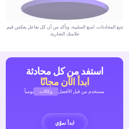
النشرة الإخبارية الإلكترونية: الدليل الشامل للأتمتة والتفاعل ل
والمسوقين (2026)
قائمة مُختارة لأهم النشرات الإخبارية الإلكترونية التي تقدم تكتيكات آلية
اجتماعية قابلة للتنفيذ، مثل مسارات الرسائل المباشرة، الردود على الت
والإدارة، وتم تصنيفها بناءً على وقت القراءة، التكلفة/التكرار، والتركيز
تتبع المحادثات، امنع السلبية، وتأكد من أن كل تفاعل يعكس قيم 
الأتمتة. كل توصية تتضمن خطوات عمل بسيطة من خطوة أو خطوتين ي
علامتك التجارية.
تنفيذها هذا الأسبوع.
أتمتة التعليقات والرسائل
استفد من كل محادثة
محتوى UGC: دليل التشغيل الكامل لأتمتة التفاعل في 2026
ابدأ الآن مجانًا
للمسوقين
دليل مبتدئين يركز على الأتمتة يحتوي على تدفقات تعليق→رسائل جاهز
وكالات
مستخدم من قبل الأفضل
يومياً
للاستخدام، كتيبات للمراقبة وحقوق الاستخدام، قوالب لالتقاط الأذونات،
ولوحات تحكم لمؤشرات الأداء. أطلق ووسّع حملات محتوى المستخدم ب
علامات تجارية
وسرعة—دون الحاجة لتوظيف إضافي.
أتمتة التعليقات والرسائل
المبدعين
ابدأ نموّي
وكالات