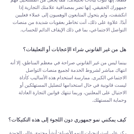
جمهورك الحقيقي. إنها تضر بمصداقية علامتك التجارية إذا 
انكشفت، ولم يتحول المتابعون الوهميون إلى عملاء فعليين 
أبدًا. علاوة على ذلك، أنت تخاطر بعقوبات شديدة من منصات 
التواصل الاجتماعي، بما في ذلك الإيقاف الدائم للحساب.
هل من غير القانوني شراء الإعجابات أو التعليقات؟
بينما ليس من غير القانوني صراحة في معظم المناطق، إلا أنه 
انتهاك مباشر لشروط الخدمة لجميع منصات التواصل 
الاجتماعي الكبرى. ممارسة استخدام هذه الأساليب كأداة 
ليست قانونية في حال استخدامها لتضليل المستهلكين أو 
الاحتيال على المعلنين، وربما تنتهك قوانين التجارة العادلة 
وحماية المستهلك.
كيف يمكنني نمو جمهوري دون اللجوء إلى هذه التكتيكات؟
ركز على استراتيجيات النمو الأصيلة: أنشأ محتوى عالي الجودة 