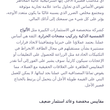
أي مكاسب قصيرة الأجل. إنها استراتيجية عالية المخاطر 
تقوض الأساس الذي تحاول بناءه: علامة تجارية موثوقة 
ومجتمع مخلص. الضرر الذي يسببه غالبًا ما يكون متعدد الأوجه، 
يؤثر على كل شيء من سمعتك إلى أدائك المالي.
كشركة متخصصة في الاستثمارات الكبيرة مثل 
الألواح 
الشمسية الذكية
 و
تركيب مضخات الحرارة
، الثقة هي أساس 
عملنا. يعتمد عملاؤنا على خبرتنا وشفافيتنا لاتخاذ قرارات 
مستنيرة بشأن مستقبلهم في مجال الطاقة. الانخراط في 
التكتيكات الخادعة مثل الزراعة للحصول على التعليقات أو 
الإعجابات سيكون كارثياً. سوف يشير على الفور إلى أننا نقدر 
المقاييس الظاهرة على العلاقات الحقيقية مع العملاء، مما 
يقوض تمامًا المصداقية التي عملنا بجد لبنائها. لا يمكن للعمل 
البني على القيمة طويلة الأجل أن يتحمل أن يرتبط بالخداع 
قصير الأجل.
مقاييس مخفضة وعائد استثمار ضعيف