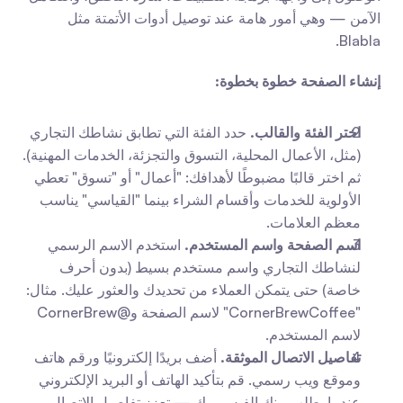
الآمن — وهي أمور هامة عند توصيل أدوات الأتمتة مثل 
Blabla.
إنشاء الصفحة خطوة بخطوة:
اختر الفئة والقالب.
 حدد الفئة التي تطابق نشاطك التجاري 
(مثل، الأعمال المحلية، التسوق والتجزئة، الخدمات المهنية). 
ثم اختر قالبًا مضبوطًا لأهدافك: "أعمال" أو "تسوق" تعطي 
الأولوية للخدمات وأقسام الشراء بينما "القياسي" يناسب 
معظم العلامات.
اسم الصفحة واسم المستخدم.
 استخدم الاسم الرسمي 
لنشاطك التجاري واسم مستخدم بسيط (بدون أحرف 
خاصة) حتى يتمكن العملاء من تحديدك والعثور عليك. مثال: 
"CornerBrewCoffee" لاسم الصفحة و@CornerBrew 
لاسم المستخدم.
تفاصيل الاتصال الموثقة.
 أضف بريدًا إلكترونيًا ورقم هاتف 
وموقع ويب رسمي. قم بتأكيد الهاتف أو البريد الإلكتروني 
عندما يطلب منك الفيس بوك — تعزز تفاصيل الاتصال 