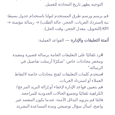
التوجيه يظهر تاريخ المحادثة للعميل.
قم برسم ورسم طرق المستخدم لنوايا باستخدام جدول بسيط: 
نية (استرداد العربات، الحجز، حالة الطلب) → رسالة مؤتمتة → 
KPI (التحويل، معدل الحجز، وقت الحل).
أتمتة التعليقات والإدارة
 — القواعد العملية:
الرد تلقائيًا على التعليقات العامة برسالة قصيرة ومفيدة 
ومحفز محادثات خاص: "شكرًا! أرسلت تفاصيل في 
الرسالة."
استخدم كلمات التعليقات لفتح محادثات خاصة لالتقاط 
العملاء أو استرداد العربات.
قم بتعيين قواعد الإدارة لإخفاء أو إزالة البريد المزعج/
الكراهية تلقائيًا وتجميع الحالات الحدودية للمراجعة.
دائمًا قم يتزويد البدائل الآمنة: عندما يكون المقصد غير 
واضح، اسأل سؤال توضيحي ومدة المساعدة البشرية.