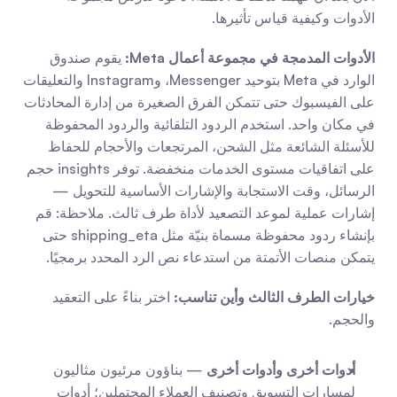
الأدوات وكيفية قياس تأثيرها.
الأدوات المدمجة في مجموعة أعمال Meta:
 يقوم صندوق 
الوارد في Meta بتوحيد Messenger، وInstagram والتعليقات 
على الفيسبوك حتى تتمكن الفرق الصغيرة من إدارة المحادثات 
في مكان واحد. استخدم الردود التلقائية والردود المحفوظة 
للأسئلة الشائعة مثل الشحن، المرتجعات والأحجام للحفاظ 
على اتفاقيات مستوى الخدمات منخفضة. توفر insights حجم 
الرسائل، وقت الاستجابة والإشارات الأساسية للتحويل — 
إشارات عملية لموعد التصعيد لأداة طرف ثالث. ملاحظة: قم 
بإنشاء ردود محفوظة مسماة بنيّة مثل shipping_eta حتى 
يتمكن منصات الأتمتة من استدعاء نص الرد المحدد برمجيًا.
خيارات الطرف الثالث وأين تناسب:
 اختر بناءً على التعقيد 
والحجم.
أدوات أخرى وأدوات أخرى
 — بناؤون مرئيون مثاليون 
لمسارات التسويق وتصنيف العملاء المحتملين؛ أدوات 