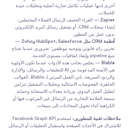
أخرى لديها عمليات تكامل تجارية أصلية وتحليلات جيدة 
للحملات.
Zapier
 — الغراء الخفيف لإرسال العملاء المحتملين، 
إنشاء سجلات CRM، أو تشغيل رسائل البريد الإلكتروني 
بدون عمل من المطور.
أنظمة CRM مثل HubSpot، Salesforce وZoho
 — 
تخزين رائد قانوني وتوجيه موظفين؛ ضروري عندما تحتاج 
تتبع pipeline وإنفاذ اتفاقيات مستوى الخدمة.
Blabla
 — يجلس بجانب هذه الأدوات عندما تكون الأولوية 
هي الأتمتة المدعومة من AI للتعليقات والرسائل، والإدارة 
والردود السريعة. باني العمل المرئي لـ Blabla، القوالب 
الجاهزة، الفحوصات الامتثالية وتحليلات التشغيل تتزامن 
لتقليل العمل اليدوي، وزيادة معدلات الاستجابة وحماية 
سمعة العلامة التجارية من الرسائل غير المرغوب فيها أو 
الكراهية أثناء تحويل المحادثات إلى مبيعات.
ملاحظات تقنية للمطورين:
 استخدم Facebook Graph API 
للاشتراك في الأحداث الصفحة واستقبال التعليقات أو الرسائل. 