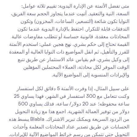
متى تفضل الأتمتة عن الإدارة اليدوية: تقييم ثلاثة عوامل: 
السعة، النية والتعقيد. أتمِت عندما يتجاوز الحجم سعة الفريق، 
النوايا تكون شائعة (التسعير، الساعات، المخزون) وتكون 
التدفقات قابلة للتكرار. احتفظ بالإدارة اليدوية عندما تكون 
المحادثات معقدة، قانونية حساسة أو تتطلب مفاوضات عالية 
القيمة تحتاج إلى حكم بشري. نهج هجين عملي: استخدم الأتمتة 
للفرز والتأهيل، ثم انقل المواضيع ذات النوايا العالية أو المعقدة 
إلى وكيل بشري. قم بقياس عائد الاستثمار عن طريق تتبع 
الوقت الموفر لكل محادثة، العملاء المحتملين المؤهلين 
والإيرادات المنسوبة إلى المواضيع الآلية.
على سبيل المثال، إذا وفرت الأتمتة 5 دقائق لكل استفسار 
وكنت تتعامل مع 300 استفسار في الشهر، فهذا يساوي 25 
ساعة محفوظه؛ عند 20 دولار/ ساعة، فذلك يساوي 500 
دولار من توفير العمالة الشهرية. اجمع هذا مع زيادة التحويل 
من الردود السريعة ويمكنك تبرير الاشتراك. Blabla يبسط هذه 
الحسابات عن طريق تصدير عداد المحادثات المعلمة وأحداث 
التحويل حتى تتمكن من رسم خرائط المواضيع الآلية للإيرادات. 