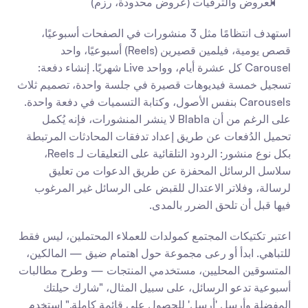
العروض والترقيات (عروض محدودة، رزم)
استهدف انتظامًا مثل 3 منشورات في الصفحات أسبوعيًا، 
قصص يومية، فيلمين قصيرين (Reels) أسبوعيًا، واحد 
Carousel كل عشرة أيام، وواحد Live شهريًا. إنشاء دفعة: 
تسجيل خمسة فيديوهات قصيرة في جلسة واحدة، تصميم ثلاث 
Carousels بنفس الأصول، وكتابة التسميات في دفعة واحدة. 
على الرغم من أن Blabla لا ينشر المنشورات، فإنه يُكمل 
تحميل الدُفعات عن طريق إعداد تدفقات المحادثات المرتبطة 
بكل نوع منشور: الردود التلقائية على التعليقات لـ Reels، 
سلاسل الرسائل المحفزة عن طريق الدعوات من تعليق 
لرسالة، وفلاتر الاعتدال للقبض على الرسائل غير المرغوب 
فيها قبل أن تلحق الضرر بالمدى.
اعتبر تكتيكات المجتمع كمولدات للعملاء المحتملين، ليس فقط 
للتباهي. ابدأ أو رعى مجموعة حول اهتمام ضيق — المالكين، 
المتسوقين المحليين، مستخدمي المنتجات — وطرح مطالبات 
أسبوعية تدعو الرسائل، على سبيل المثال، "شارك حيلتك 
المفضلة وأرسل 'أرسل' للحصول على قائمة كاملة." استخدم 