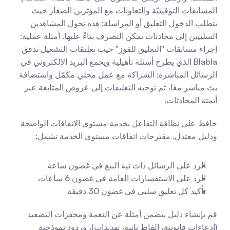
المسابقات التوقيتيّة والتعاونات مع المؤثرين الصغار حيث 
يتطلب الدخول التعليق أو المراسلة; هذه تحول المشاهدين 
السلبيين إلى محادثات يمكن التصرف بناءً عليها. أمثلة عملية: 
إجراء مسابقات "التعليق للفوز" حيث تعليقات التشغيل تدفق 
Blabla الذي يطرح أسئلة تأهيلية ويجمع البريد الإلكتروني في 
الرسائل المباشرة; الشراكة مع عمل محلي مكمّل واستضافة 
بث مباشر معًا، ثم توجيه التعليقات إلى عروض المتابعة عبر 
أتمتة المحادثات.
حافظ على نظافة التفاعل بخدمة مستوى الاتفاقات الواضحة 
ودليل معتدل. مقترحات اتفاقات مستوى الخدمة تشمل:
الرد على الرسائل ذات نية البيع في غضون ساعة
الرد على الاستفسارات العامة في غضون 6 ساعات
تأكيد كل تعليق سلبي في غضون 30 دقيقة
قم بإنشاء دليل يتضمن أمثلة عن النغمة ومحفزات التصعيد 
(ادعاءات قانونية، الفاظ نابية، تهديدات)، وردود نموذجية 