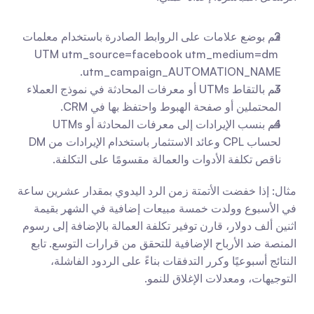
قم بوضع علامات على الروابط الصادرة باستخدام معلمات 
UTM utm_source=facebook utm_medium=dm 
utm_campaign_AUTOMATION_NAME.
قم بالتقاط UTMs أو معرفات المحادثة في نموذج العملاء 
المحتملين أو صفحة الهبوط واحتفظ بها في CRM.
قم بنسب الإيرادات إلى معرفات المحادثة أو UTMs 
لحساب CPL وعائد الاستثمار باستخدام الإيرادات من DM 
ناقص تكلفة الأدوات والعمالة مقسومًا على التكلفة.
مثال: إذا خفضت الأتمتة زمن الرد اليدوي بمقدار عشرين ساعة 
في الأسبوع وولدت خمسة مبيعات إضافية في الشهر بقيمة 
اثنين ألف دولار، قارن توفير تكلفة العمالة بالإضافة إلى رسوم 
المنصة ضد الأرباح الإضافية للتحقق من قرارات التوسع. تابع 
النتائج أسبوعيًا وكرر التدفقات بناءً على الردود الفاشلة، 
التوجيهات، ومعدلات الإغلاق للنمو.