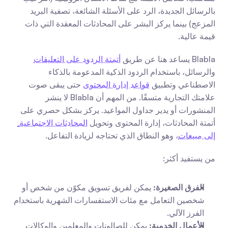
بالرسائل الجديدة، الرد على الأسئلة الشائعة، تصفية البريد 
المزعج) بينما يركز البشر على المحادثات المعقدة التي ذات 
قيمة عالية.
Blabla يساعد هنا عن طريق 
أتمتة الردود على التعليقات
والرسائل، باستخدام الردود الذكية المدعومة بالذكاء 
الاصطناعي وتطبيق 
قواعد إدارة المحتوى
 حتى يبقى صوت 
علامتك التجارية متسقًا. من المهم أن Blabla لا ينشر 
المنشورات أو يدير جداول المواعيد. يركز بشكل حصري على 
أتمتة المحادثات، إدارة المحتوى وتحويل 
المحادثات الاجتماعية 
إلى مبيعات
، وهو النطاق الذي تحتاجه لزيادة التفاعل.
من يستفيد أكثر:
الفرق الصغيرة:
 يمكن لفريق تسويق مكوّن من شخص أو 
شخصين التعامل مع مئات الاستفسارات الشهرية باستخدام 
الفرز الآلي.
الأعمال الخدمية:
 يمكن للصالونات والمعلمين والوكالات 