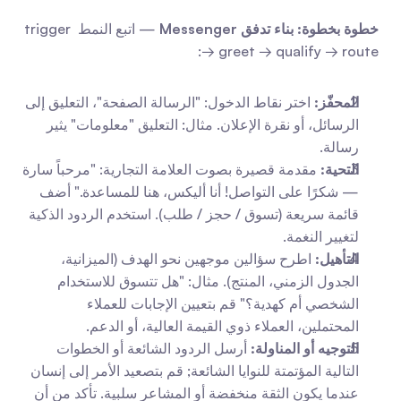
خطوة بخطوة: بناء تدفق Messenger
 — اتبع النمط trigger 
→ greet → qualify → route:
المحفّز:
 اختر نقاط الدخول: "الرسالة الصفحة"، التعليق إلى 
الرسائل، أو نقرة الإعلان. مثال: التعليق "معلومات" يثير 
رسالة.
التحية:
 مقدمة قصيرة بصوت العلامة التجارية: "مرحباً سارة 
— شكرًا على التواصل! أنا أليكس، هنا للمساعدة." أضف 
قائمة سريعة (تسوق / حجز / طلب). استخدم الردود الذكية 
لتغيير النغمة.
التأهيل:
 اطرح سؤالين موجهين نحو الهدف (الميزانية، 
الجدول الزمني، المنتج). مثال: "هل تتسوق للاستخدام 
الشخصي أم كهدية؟" قم بتعيين الإجابات للعملاء 
المحتملين، العملاء ذوي القيمة العالية، أو الدعم.
التوجيه أو المناولة:
 أرسل الردود الشائعة أو الخطوات 
التالية المؤتمتة للنوايا الشائعة; قم بتصعيد الأمر إلى إنسان 
عندما يكون الثقة منخفضة أو المشاعر سلبية. تأكد من أن 