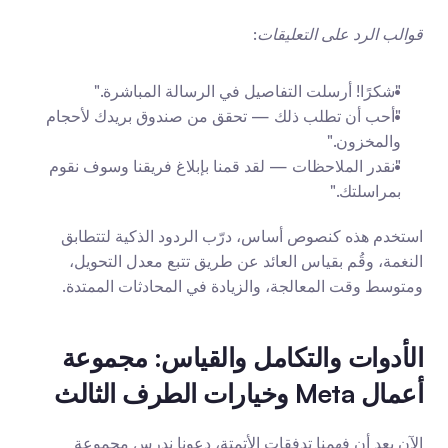
قوالب الرد على التعليقات
:
"شكرًا! أرسلت التفاصيل في الرسالة المباشرة."
"أحب أن تطلب ذلك — تحقق من صندوق بريدك لأحجام 
والمخزون."
"نقدر الملاحظات — لقد قمنا بإبلاغ فريقنا وسوف نقوم 
بمراسلتك."
استخدم هذه كنصوص أساس، درّب الردود الذكية لتتطابق 
النغمة، وقُم بقياس العائد عن طريق تتبع معدل التحويل، 
ومتوسط وقت المعالجة، والزيادة في المحادثات الممتدة.
الأدوات والتكامل والقياس: مجموعة 
أعمال Meta وخيارات الطرف الثالث
الآن بعد أن فهمنا تدفقات الأتمتة، دعونا ندرس مجموعة 