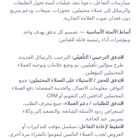
ممارسات التفاعل، دعونا ننفذ عمليات أتمتة تحول التعليقات 
والرسائل إلى عملاء محتملين، حجوزات، مبيعات، ودعم سريع 
دون فقدان صوت العلامة التجارية.
أنماط الأتمتة الأساسية
 — تصميم كل تدفق بهدف واحد 
ومؤشرات أداء رئيسية قابلة للقياس:
التدفق الترحيبي/ التأهيلي:
 الترحيب بالرسائل الجديدة، 
طرح سؤالين تأهيليين، ثم وضع علامات وتوجيه العملاء 
المحتملين المؤهلين.
التدفق للحجز / الاستيلاء على العملاء المحتملين:
 جمع 
التوافر، معلومات الاتصال، والخدمة المفضلة; دفع العملاء 
المحتملين الدافئين إلى التقويم أو CRM.
التدفق للطلبات / دعم العملاء:
 جمع معرف الطلب، 
استعراض ردود الأسئلة الشائعة، والتصعيد إلى وكلاء 
بشريين عند الحاجة.
التنقيط لإعادة التفاعل:
 تسلسل مؤقت للتذكيرات أو 
العروض لجذب العملاء النائمين ليقوموا بالشراء مرة أخرى.