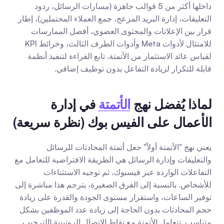
داخلها أكثر من 5 قوالب جاهزة (مسارات الرسائل، ردود 
التعليقات، إدارة البريد المزعج، جمع العملاء المحتملين)، إطار 
قرار بين الإعلانات والمحتوى العضوي، أفضل الممارسات 
للامتثال لأدوات Meta وأدوات الطرف الثالث، وخرائط KPI 
لقياس عائد الاستثمار من الأتمتة. تابع القراءة لتنفيذ أنظمة 
قابلة للتكرار لزيادة التفاعل بدون توظيف إضافي.
لماذا يُفضل نهج 
الأتمتة
 في إدارة 
الأعمال على الفيس بوك (نظرة سريعة)
يعني نهج "الأتمتة أولاً" جعل أتمتة المحادثات للرسائل 
والتعليقات وإدارة الرسائل هي الطريقة الافتراضية للتعامل مع 
التفاعلات الواردة عبر فيسبوك، ثم توجيه الاستثناءات 
للأشخاص. بالنسبة إلى الفرق الصغيرة، يترجم هذا مباشرة إلى 
توفير الساعات، واستقرار مستوى الجودة والقدرة على زيادة 
حجم المحادثات بدون الحاجة إلى زيادة عدد الموظفين بشكل 
متناسب. تتعامل الأتمتة مع نقاط الاتصال الروتينية (الترحيب 