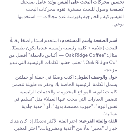
تحسين محركات البحث على الفيس بوك
: عامل صفحتك 
كصفحة وصول للبحث مصغرة. تقوم محركات البحث 
الفيسبوكية والخارجية بفهرسة عدة مجالات — استخدمها 
بوعي.
اسم الصفحة واسم المستخدم:
 استخدم اسمًا واضحًا وقابلًا 
للبحث (علامة + كلمة رئيسية رئيسية عندما يكون طبيعيًا). 
مثال: "Oak Ridge Coffee — أكياس بالجملة" أفضل من 
"Oak Ridge Co." تجنب حشو الكلمات الرئيسية التي تبدو 
مزعجة.
حول والوصف الطويل:
 اكتب وصفًا في جملة أو جملتين 
يشمل الكلمة الرئيسية الخاصة بك وفقرات طويلة تتضمن 
كلمات ثانوية، المواقع المخدومة، والخدمات الرئيسية. 
تتضمن العبارات التي يبحث عنها العملاء مثل "تسليم في 
نفس اليوم"، "حبوب محمصة يدويًا"، أو "أحذية جلدية 
نسائية".
الفئة والفئة الفرعية:
 اختر الفئة الأكثر تحديدًا. إذا كان هناك 
خيار لـ "مخبز" بدلًا من "أغذية ومشروبات،" اختر المخبز. 