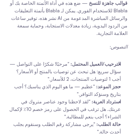
قوالب جاهزة للنسخ
 — ضع هذه في أداة الأتمتة الخاصة بك أو 
Blabla للاستخدام الفوري. يمكن لـ Blabla بأتمتة التعليقات 
والرسائل المباشرة المدعومة من AI نشر هذه، توفير ساعات 
من الردود اليدوية، زيادة معدلات الاستجابة، وحماية سمعة 
العلامة التجارية.
النصوص
:
الترحيب/العميل المحتمل:
 "مرحبًا! شكرًا على التواصل — 
سؤال سريع: هل تبحث عن توصيات بالمنتج أو الأسعار؟ 
أجب 1 لتوصيات المنتجات، 2 للأسعار."
حجز الموعد:
 "عظيم — ما هو اليوم الذي يناسبك؟ أجب 
بتاريخ وسنؤكد التوافر."
استرداد العربة:
 "لقد لاحظنا وجود عناصر متروك في 
عربتك. هل ترغب في الحصول على رمز خصم 10٪ لإكمال 
الشراء؟ أجب بنعم للمطالبة."
حالة الطلب:
 "يرجى مشاركة رقم الطلب وسنقوم بجلب 
أحدث حالة."