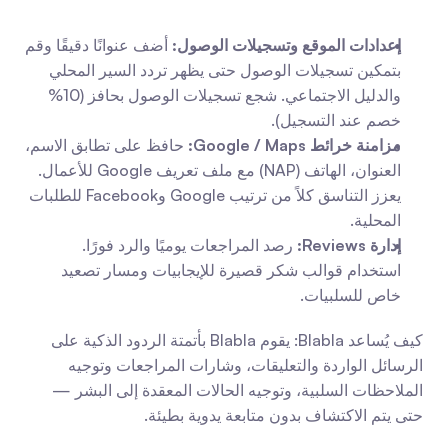
إعدادات الموقع وتسجيلات الوصول:
 أضف عنوانًا دقيقًا وقم 
بتمكين تسجيلات الوصول حتى يظهر تردد السير المحلي 
والدليل الاجتماعي. شجع تسجيلات الوصول بحافز (10% 
خصم عند التسجيل).
مزامنة خرائط Google / Maps:
 حافظ على تطابق الاسم، 
العنوان، الهاتف (NAP) مع ملف تعريف Google للأعمال. 
يعزز التناسق كلاً من ترتيب Google وFacebook للطلبات 
المحلية.
إدارة Reviews:
 رصد المراجعات يوميًا والرد فورًا. 
استخدام قوالب شكر قصيرة للإيجابيات ومسار تصعيد 
خاص للسلبيات.
كيف يُساعد Blabla: يقوم Blabla بأتمتة الردود الذكية على 
الرسائل الواردة والتعليقات، وشارات المراجعات وتوجيه 
الملاحظات السلبية، وتوجيه الحالات المعقدة إلى البشر — 
حتى يتم الاكتشاف بدون متابعة يدوية بطيئة.