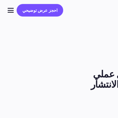
احجز عرض توضيحي
احجز عرض توضيحي
تسجيل الدخول
الإعجاب التلقائي والتعليقات التلقائية على إنستجرام: دليل عملي 
لانتشار