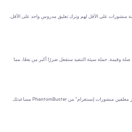
 تقترح هذه الاستراتيجية الشائعة للتفاعل اليدوي أنه قبل أن تتبع حسابًا ترغب في الحصول على متابعة منه، يجب عليك أولاً الإعجاب بخمسة منشورات على الأقل لهم وترك تعليق مدروس واحد على الأقل. 
. يجب أن تشعر تعليقاتك التلقائية بأنها أصيلة وذات صلة وقيمة. حملة سيئة التنفيذ ستفعل ضررًا أكبر من نفعًا، مما 
إذا كنت غير متأكد من نوع التعليقات التي تتناغم مع جمهورك، ابدأ بتحليل منافسيك أو المبدعين الذين تعجب بهم. يمكن لأدوات مثل "تصدير معلقين منشورات إنستغرام" من PhantomBuster مساعدتك 