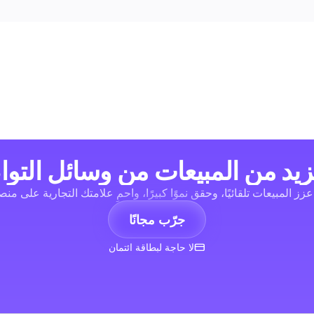
يد من المبيعات من وسائل التوا
 عزز المبيعات تلقائيًا، وحقق نموًا كبيرًا، واحمِ علامتك التجارية على من
جرّب مجانًا
لا حاجة لبطاقة ائتمان