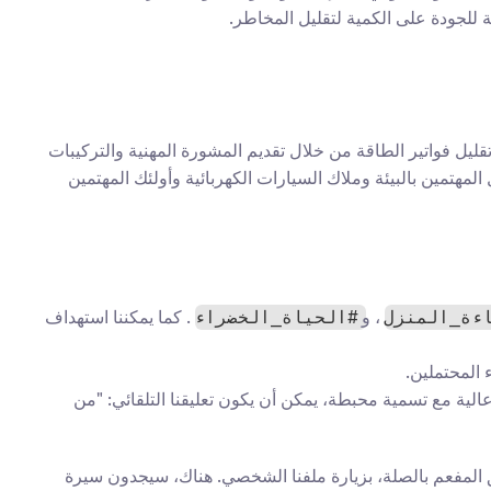
ة للجودة على الكمية لتقليل المخاطر.
لفهم التطبيق العملي، دعونا نتخيل مثالاً افتراضيًا. تخيل نشاطًا تجاريًا متخصصًا في حلول الطاقة المستدامة. نساعد أصحاب المنازل على تقليل فواتير الطاقة من خلال تقديم المشورة المهنية والتركيبات 
. يتكون جمهورنا المستهدف من أصحاب المنازل المهتمين بالبيئة وملاك السيارات الكهربائية وأولئك المهتمين 
، و
. كما يمكننا استهداف 
ءة_المنزل
#الحياة_الخضراء
 المحتملين.
 سنعد سلسلة من التعليقات المفيدة وغير الترويجية. على سبيل المثال، إذا قام شخص ما بنشر صورة لفاتورة كهرباء عالية مع تسمية محبطة، يمكن أن يكون تعليقنا التلقائي: "من 
هذا التعليق لا يحاول بيع أي شيء بشكل مباشر. بدلاً من ذلك، يقدم تعاطفًا وتلميحاً حلّياً. من المرجح أن يقوم المستخدم، الذي يثيره التعليق المفعم بالصلة، بزيارة ملفنا الشخصي. هناك، سيجدون سيرة 