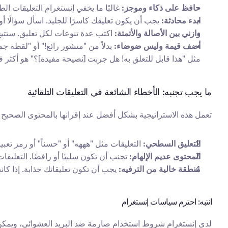
حافظ على ذكاء وموجز:
 غالبًا ما يخفي إنستغرام التعليقات ا
ابدء محادثة:
 يجب أن يكون تعليقك كاسرًا للجليد. اسأل سؤالًا
وازني بين الأصالة والأتمتة:
 اكتب عدة تنوعات لكل تعليق. ستتيح 
أضف قيمة وليس ضوضاء:
مثل "هذا قابل للتعلق به! هل جربت [نصيحة مفيدة]؟" هو أكثر فع
ما يجب تجنبه: الأخطاء الشائعة في التعليقات التلقائية
تعمل هذه الاستراتيجية بشكل أفضل عند إقرانها بالمحتوى الصحيح وا
التعليق السطحي:
 التعليقات مثل "هههه" أو "حسناً" أو رمز ت
المحتوى عديم الإلهام:
 تجنب أن تكون سلبيًا أو رافضًا. التعلي
منطقة خالية من الترفيه:
 يجب أن تكون تعليقاتك جذابة. إذا كا
انتبه: احترم سياسات إنستغرام