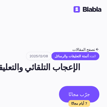
حلول
منتجات
موارد
🇦🇪 العربية
AR
تصفح المقالات
الفئة:
أتمتة التعليقات والرسائل
08‏/12‏/2025
جرّب مجانًا
7 أيام مجانًا