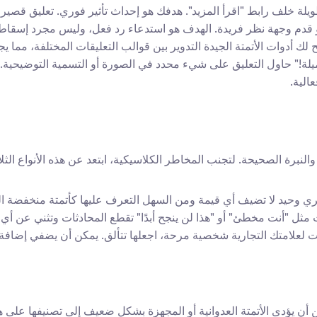
لطويلة خلف رابط "اقرأ المزيد". هدفك هو إحداث تأثير فوري. تعليق قصير
 أو قدم وجهة نظر فريدة. الهدف هو استدعاء رد فعل، وليس مجرد إسقاط 
لك أدوات الأتمتة الجيدة التدوير بين قوالب التعليقات المختلفة، مما ي
الية.
لنبرة الصحيحة. لتجنب المخاطر الكلاسيكية، ابتعد عن هذه الأنواع الثلا
عبيري وحيد لا تضيف أي قيمة ومن السهل التعرف عليها كأتمتة منخفضة ال
قات مثل "أنت مخطئ" أو "هذا لن ينجح أبدًا" تقطع المحادثات وتثني عن أ
نت لعلامتك التجارية شخصية مرحة، اجعلها تتألق. يمكن أن يضفي إضافة ا