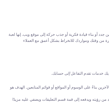
بالنسبة لمسوقي النمو ومديري العلامات التجارية والمبدعين، يمثل كل تعليق فرصة لتحقيق نتيجة مرغوبة، سواء كان الحصول على متابعين جدد أو بناء قيادة فكرية أو جذب حركة إلى موقع ويب. إنها لعبة 
أرقام، ولكنها تتطلب نهجًا ذكيًا ونوعيًّا بدلاً من القوة الغاشمة. إن أتمتة "كاسر الجليد" الأولية تتيح لك تكبير جهود التفاعل بشكل كبير، متحررة من وقتك ومواردك للانخراط بشكل أعمق مع العملاء 
يك خدمات تقدم التفاعل 
إلى
 حسابك.
 يتضمن ذلك استخدام برامج للإعجاب تلقائيًا بالمنشورات أو ترك تعليقات محددة مسبقًا على محتويات المستخدمين الآخرين بناءً على الوسوم أو المواقع أو قوائم المتابعين. الهدف هو 
 يتضمن شراء إعجابات لتعليقاتك الخاصة. عندما تترك تعليقًا رائعًا على منشور شهير، فإن رفعه بالإعجابات يزيد من رؤيته ويدفعه إلى قمة قسم التعليقات ويضفي عليه مزيدًا 