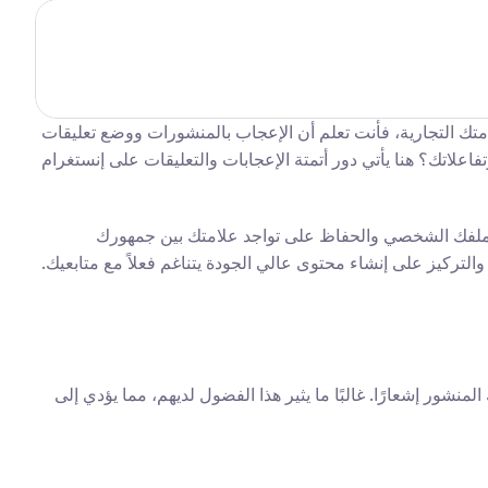
هل تواجه صعوبة في مواكبة الطلب المستمر على التفاعل في إنستغرام؟ إذا كنت تدير حسابات متعددة أو تحاول ببساطة تعزيز وجود علامتك التجارية، فأنت تعلم أن الإعجاب بالمنشورات ووضع تعليقات 
ذات مغزى والبقاء نشطًا يمكن أن يكون كعمل بدوام كامل. ماذا لو كنت تستطيع استعادة بعض هذا الوقت بينما لا تزال تزيد من وضوحك وتفاعلاتك؟ هنا يأتي دور أتمتة الإعجابات والتعليقات على إنستغرام 
ليست أتمتة التفاعل عن إغراق التغذيات بردود عامة. عندما يتم تنفيذها بشكل صحيح، تعتبر تقنية قوية لبدء المحادثات وجذب الحركة إلى ملفك الشخصي والحفاظ على تواجد علامتك بين جمهورك 
ركيز على إنشاء محتوى عالي الجودة يتناغم فعلاً مع متابعيك.
القيمة الأساسية لأتمتة التفاعلات تكمن في قدرتها على توليد رؤية وثبات متواصلين. في كل مرة يترك حسابك تعليقًا أو إعجابًا، يتلقى مالك المنشور إشعارًا. غالبًا ما يثير هذا الفضول لديهم، مما يؤدي إلى 