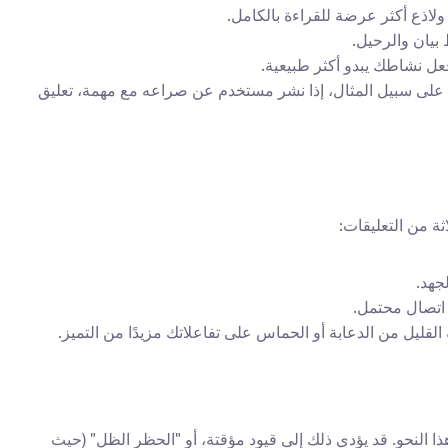
 ولاذع أكثر عرضة للقراءة بالكامل.
بيان والرحيل.
جعل نشاطك يبدو أكثر طبيعية.
 بدلاً من "منشور رائع!" أو "لقطة جميلة!" حاول التعليق على شيء محدد في الصورة أو التسمية التوضيحية. على سبيل المثال، إذا نشر مستخدم عن صراعه مع مهمة، تعليق 
ثة من التعليقات:
جهد.
ي اتصال محتمل.
لقليل من الدعابة أو الحماس على تفاعلاتك مزيدًا من التميز.
لدى إنستغرام شروط استخدام صارمة ضد البريد العشوائي، ويمكن أن يؤدى الأتمتة العدوانية أو المجهزة بشكل ضعيف إلى تصنيفها على هذا النحو. قد يؤدي ذلك إلى قيود مؤقتة، أو "الحظر الظل" (حيث 