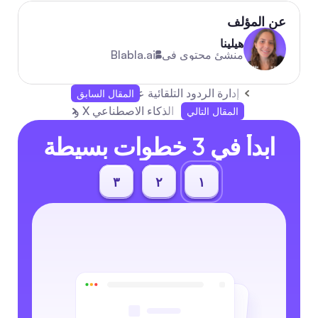
عن المؤلف
هيلينا
منشئ محتوى في
Blabla.ai
إدارة الردود التلقائية على يوتيوب واستخدام الطوابع ال
المقال السابق
الذكاء الاصطناعي X والذكاء الاصطناعي القابل للتفسير: دليل عملي
المقال التالي
ابدأ في 3 خطوات بسيطة
٣
٢
١