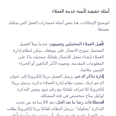
أمثلة حقيقية لأتمتة خدمة العملاء
لتوضيح الإمكانات، هنا بعض أمثلة لمسارات العمل التي يمكنك 
تنفيذها:
تأهيل العملاء المحتملين وتعيينهم:
 عندما يملأ العميل 
المحتمل نموذج الاتصال على موقعك، يمكن لنظام إدارة 
العملاء إنشاء سجل للاتصال تلقائيًا، تسجيله بناءً على 
المعلومات المقدمة، وتعيينه لأكثر البائعين أو الخبراء 
الفنيين ملائمةً.
إدارة تذاكر الدعم:
 يرسل العميل بريدًا إلكترونيًا إلى عنوان 
الدعم لديك. ينشئ نظام إدارة العملاء تذكرة، يرسل بريدًا 
إلكترونيًا للاعتراف تلقائيًا مع رقم تتبع، ويعين التذكرة 
لوكيل متاح متخصص في فئة المشكلة.
استطلاعات رضا ما بعد الحل:
 بعد 24 ساعة من تحديد 
التذكرة "محلولة"، يرسل النظام تلقائيًا بريدًا إلكترونيًا يطلب 
من العميل تقييم تجربته. يمكن أن يتسبب تقييماً سلبياً في 