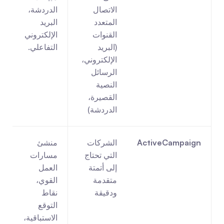
الاتصال 
الدردشة، 
أ
المتعدد 
البريد 
القنوات 
الإلكتروني 
(البريد 
التفاعلي.
الإلكتروني، 
الرسائل 
النصية 
القصيرة، 
الدردشة)
ActiveCampaign
الشركات 
منشئ 
التي تحتاج 
مسارات 
إلى أتمتة 
العمل 
متقدمة 
القوي، 
ودقيقة
نقاط 
و
التوقع 
الاستباقية، 