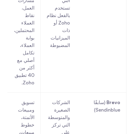
التي 
مسارات 
تستخدم 
العمل، 
بالفعل نظام 
نقاط 
Zoho أو 
العملاء 
ذات 
المحتملين، 
الميزانيات 
بوابة 
ش
المضبوطة
العملاء، 
تكامل 
أصلي مع 
أكثر من 
40 تطبيق 
Zoho.
Brevo
 (سابقًا 
الشركات 
تسويق 
Sendinblue)
الصغيرة 
ومبيعات 
والمتوسطة 
الأتمتة، 
التي تركز 
خطوط 
على 
مبيعات، 