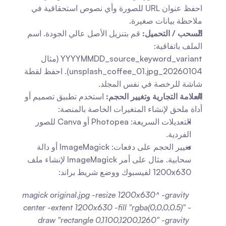
احفظ عنوان URL للصورة وأي نصوص استحقاقية في 
ملاحظة بيانات صغيرة.
السحب / التحميل:
 قم بتنزيل الأصل عالي الجودة. اسم 
الملف باتفاقية: 
YYYYMMDD_source_keyword_variant (مثال 
20260104_unsplash_coffee_01.jpg). احفظ لقطة 
شاشة للرخصة في نفس المجلد.
العلامة التجارية وتغيير الحجم:
 استخدم تطبيق تصميم أو 
أداة ملحق لإنشاء المتغيرات الخاصة بالمنصة: 
التعديلات السريعة: Photopea أو Canva للصور 
الفردية.
تغيير الحجم على دفعات: ImageMagick أو دالة 
سحابية. مثال على أمر ImageMagick لإنشاء ملف 
1200x630 لفيسبوك ووضع شريط براند:
magick original.jpg -resize 1200x630^ -gravity 
center -extent 1200x630 -fill "rgba(0,0,0,0.5)" -
draw "rectangle 0,1100,1200,1260" -gravity 