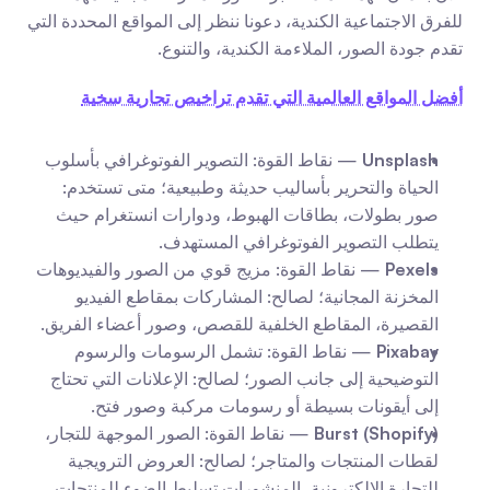
للفرق الاجتماعية الكندية، دعونا ننظر إلى المواقع المحددة التي 
تقدم جودة الصور، الملاءمة الكندية، والتنوع.
أفضل المواقع العالمية التي تقدم تراخيص تجارية سخية
Unsplash
 — نقاط القوة: التصوير الفوتوغرافي بأسلوب 
الحياة والتحرير بأساليب حديثة وطبيعية؛ متى تستخدم: 
صور بطولات، بطاقات الهبوط، ودوارات انستغرام حيث 
يتطلب التصوير الفوتوغرافي المستهدف.
Pexels
 — نقاط القوة: مزيج قوي من الصور والفيديوهات 
المخزنة المجانية؛ لصالح: المشاركات بمقاطع الفيديو 
القصيرة، المقاطع الخلفية للقصص، وصور أعضاء الفريق.
Pixabay
 — نقاط القوة: تشمل الرسومات والرسوم 
التوضيحية إلى جانب الصور؛ لصالح: الإعلانات التي تحتاج 
إلى أيقونات بسيطة أو رسومات مركبة وصور فتح.
Burst (Shopify)
 — نقاط القوة: الصور الموجهة للتجار، 
لقطات المنتجات والمتاجر؛ لصالح: العروض الترويجية 
للتجارة الإلكترونية، المنشورات تسليط الضوء للمنتجات 