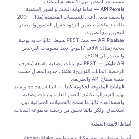
مستندات المطور قبل الاستخدام المكثف.
API Pexels
 — نقاط نهاية البحث والصور المنتقية، 
وأسقف معدل أعلى للتطبيقات المعتمدة (مثال: ~200 
طلب / ساعة). تتضمن الردود حقول المصور والمصدر 
للتخزين مع الصورة.
API Pixabay
 — بحث REST بسيط، غالبًا حدود يومية 
سخية (مثال: الآلاف / اليوم). يعيد معلومات الترخيص 
والمصدر في JSON.
API فليكر
 — REST مع بيانات وصفية واسعة (معرف 
الرخصة، المالك، التواريخ); تختلف حدود المعدل حسب 
طبقة مفتاح API والطريقة.
البيانات المفتوحة لحكومة كندا
 — البيانات.gc.ca ونقاط 
نهاية الفيدرالية تكشف الصور العامة وبيانات وصفية 
واضحة؛ هذه غالبًا ما تسمح بالتحميلات الجماعية دون 
استحقاق، ولكن دائمًا تحقق من رخصة مجموعة البيانات.
أنماط الأتمتة العملية
أنماط موثوقة شائعة يمكنك تنفيذها مع Zapier، Make 