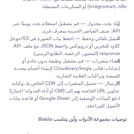
(Integromat)، n8n أو السكربتات البسيطة:
زناد بحث مجدول — قم بتشغيل استعلام بحث يوميًا عبر 
API؛ صنف العناصر الجديدة بمعرف فريد.
تحميل تلقائي وحفظ — احفظ بيات الصورة في S3/جوجل 
كلاود للتخزين أو دروبوكس واحفظ JSON مع ملف API 
response (المصور، الرخصة، الطابع الزمني).
إنشاء متغيرات — قم بتشغيل وظيفة بدون خادم أو 
إعدادات قالب Cloudinary/Imgix لإنشاء أحجام محددة 
للمنصة وتراكبات العلامة التجارية.
الإرسال — تحميل المتغيرات إلى CDN الخاص بك وكتابة 
عناوين URL الخاصة بهم إلى CMS أو أداة الجدولة؛ اختياريًا 
ادفع البيانات الوصفية إلى Google Sheet أو قاعدة بيانات 
الأصول للمراجعة.
توصيات مجموعة الأدوات وأين يتناسب Blabla