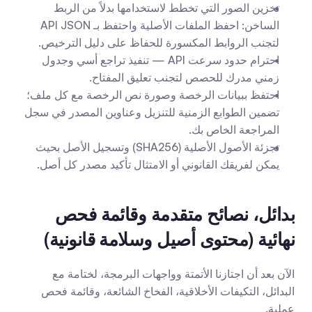
تخزين الصور التي تخطط لاستخدامها بدلاً من الربط 
الساخن: احفظ الملفات الأصلية واحتفظ بـ API JSON 
لتجنب الروابط المكسورة للحفاظ على دليل الترخيص.
احترام حدود سرعت API — تنفيذ تراجع أسي وجدول 
زمني مدرك للحصص لتجنب تعليق المفتاح.
احتفظ ببيانات الرخصة وصورة نص الرخصة مع كل ملف؛ 
تضمين الطوابع الزمنية للتنزيل وعناوين المصدر في سجل 
المراجعة الخاص بك.
تجزئة الأصول الأصلية (SHA256) وتسجيل الأصل بحيث 
يمكن لفريقك القانوني أو الامتثال تأكيد مصدر كل أصل.
بدائل، نصائح متقدمة وقائمة فحص 
نهائية (محتوى أصيل وسلامة قانونية)
الآن بعد أن اجتازنا الأتمتة وواجهات البرمجة، لختامة مع 
البدائل، التكيفات الأخلاقية، الفخاخ الشائعة، وقائمة فحص 
عملية.