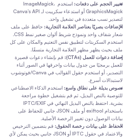
تغيير الحجم على دفعات:
 استخدم ImageMagick، 
GraphicsMagick أو استدعاء سكريبت لـ Canva’s API 
لتصدير نسب متعددة في تشغيل واحد.
الإضافات بصريًا بعناصر العلامة التجارية:
 حافظ على ملف 
شعار شفاف واحد ونموذج شريط ألوان صغير نمط CSS. 
استخدم السكربتات لتطبيق نفس التعتيم والمكان على كل 
ملف بحيث يظهر مظهر العلامة التجارية متسقًا.
إضافة دعوات للعمل (CTAs):
 قم بإنشاء دعوات قصيرة 
للعمل برمجيًا من جدول بيانات واحرقها في الصور أثناء 
التصدير، أو استخدم حقول القوالب في Canva/فوتوشوب 
لاستبدالات أسرع.
نصوص بديلة على نطاق واسع:
 استخدم الذكاء الاصطناعي 
للتوصية بالنص البديل، ثم قم بتشغيل خطوة مراجعة 
بشرية. احتفظ بالنص البديل النهائي في IPTC/EXIF 
باستخدام exiftool أو ملف JSON جانبي للحفاظ على 
بيانات الوصول دون تغيير الرخصة الأصلية.
الحفاظ على بيانات رخصة الحقوق:
 قم بتضمين الترخيص 
والاعتماد في حقول IPTC أو JSON جانبي بحيث يمكن لأي 