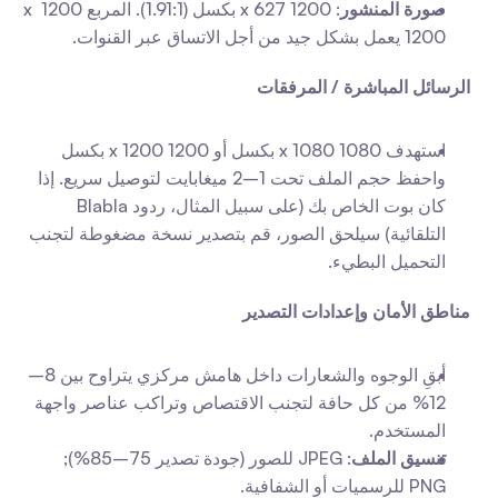
صورة المنشور
: 1200 x 627 بكسل (1.91:1). المربع 1200 x 
1200 يعمل بشكل جيد من أجل الاتساق عبر القنوات.
الرسائل المباشرة / المرفقات
استهدف 1080 x 1080 بكسل أو 1200 x 1200 بكسل 
واحفظ حجم الملف تحت 1–2 ميغابايت لتوصيل سريع. إذا 
كان بوت الخاص بك (على سبيل المثال، ردود Blabla 
التلقائية) سيلحق الصور، قم بتصدير نسخة مضغوطة لتجنب 
التحميل البطيء.
مناطق الأمان وإعدادات التصدير
أبقِ الوجوه والشعارات داخل هامش مركزي يتراوح بين 8–
12% من كل حافة لتجنب الاقتصاص وتراكب عناصر واجهة 
المستخدم.
تنسيق الملف
: JPEG للصور (جودة تصدير 75–85%); 
PNG للرسميات أو الشفافية.