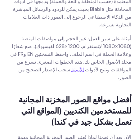
المعتمدة (حسب المنطقة واللغة والحملة) ودمجها في أدوات 
المحادثة مثل Blabla بحيث يمكن للردود والرسائل المباشرة 
من الذكاء الاصطناعي الرجوع إلى الصور ذات العلامات 
التجارية بسرعة.
أمثلة على سير العمل: غير الحجم إلى مواصفات المنصة 
(1080×1080 لإنستغرام، 1200×628 لفيسبوك)، ضع شعارًا 
وعلامة الحملة في اسم الملف، واحفظ النسختين EN وFR في 
مجلد الأصول الخاص بك. هذه الخطوات الصغرى تسرع من 
الموافقات وتتيح لأدوات 
الأتمتة
 سحب الإصدار الصحيح من 
الصور.
أفضل مواقع الصور المخزنة المجانية 
للمستخدمين الكنديين (المواقع التي 
تعمل بشكل جيد في كندا)
الآن بعد أن فهمنا لماذا تُعتبر الصور المخزنة المجانية مهمة 