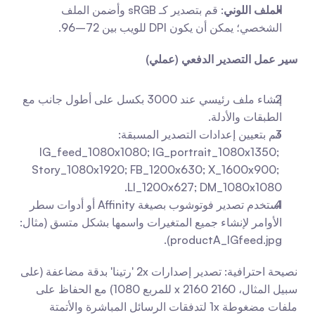
الملف اللوني
: قم بتصدير كـ sRGB وأضمن الملف 
الشخصي؛ يمكن أن يكون DPI للويب بين 72–96.
سير عمل التصدير الدفعي (عملي)
إنشاء ملف رئيسي عند 3000 بكسل على أطول جانب مع 
الطبقات والأدلة.
قم بتعيين إعدادات التصدير المسبقة: 
IG_feed_1080x1080; IG_portrait_1080x1350; 
Story_1080x1920; FB_1200x630; X_1600x900; 
LI_1200x627; DM_1080x1080.
استخدم تصدير فوتوشوب بصيغة Affinity أو أدوات سطر 
الأوامر لإنشاء جميع المتغيرات واسمها بشكل متسق (مثال: 
productA_IGfeed.jpg).
نصيحة احترافية: تصدير إصدارات 2x 'رتينا' بدقة مضاعفة (على 
سبيل المثال، 2160 x 2160 للمربع 1080) مع الحفاظ على 
ملفات مضغوطة 1x لتدفقات الرسائل المباشرة والأتمتة 