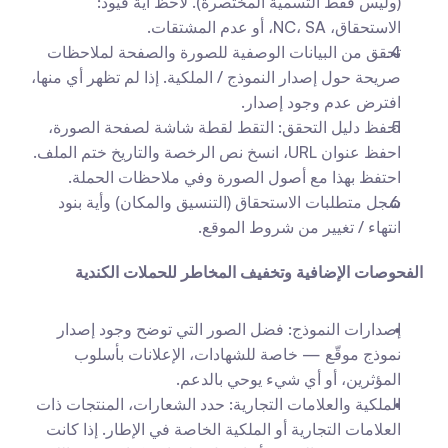
(وليس فقط التسمية المختصرة). لاحظ أية قيود: 
الاستحقاق، NC، SA، أو عدم المشتقات.
تحقق من البيانات الوصفية للصورة والصفحة لملاحظات 
صريحة حول إصدار النموذج / الملكية. إذا لم تظهر أي منها، 
افترض عدم وجود إصدار.
احفظ دليل التحقق: التقط لقطة شاشة لصفحة الصورة، 
احفظ عنوان URL، انسخ نص الرخصة والتاريخ ختم الملف. 
احتفظ بهذا مع أصول الصورة وفي ملاحظات الحملة.
سجل متطلبات الاستحقاق (التنسيق والمكان) وأية بنود 
انتهاء / تغيير من شروط الموقع.
الفحوصات الإضافية وتخفيف المخاطر للحملات الكندية
إصدارات النموذج: فضل الصور التي توضح وجود إصدار 
نموذج موقّع — خاصة للشهادات، الإعلانات بأسلوب 
المؤثرين، أو أي شيء يوحي بالدعم.
الملكية والعلامات التجارية: حدد الشعارات، المنتجات ذات 
العلامات التجارية أو الملكية الخاصة في الإطار. إذا كانت 