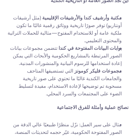
أين تجد الصور العامة أو التاريخية الكندية
مكتبة وأرشيف كندا والأرشيفات الإقليمية
 (مثل أرشيفات 
أونتاريو) توفر صورًا تاريخية ووثائق رقمية غالبًا ما تكون 
ملكية عامة أو للاستخدام المفتوح—مثالية للحملات التراثية 
والمحتوى التعليمي.
بوابات البيانات المفتوحة في كندا
 تتضمن مجموعات بيانات 
الصور المرتبطة بالمشاريع الحكومية والأبحاث التي يمكن 
إعادة استخدامها للرسوم البيانية والمنشورات المدنية.
مجموعات فليكر كومونز
 التي تستضيفها المتاحف 
والجامعات الكندية غالبًا ما تحتوي على صور تاريخية 
مسحوبة تم توضيحها لإعادة الاستخدام، مفيدة لتسليط 
الضوء على المجتمعات والسرد المحلي.
نصائح عملية وأمثلة للفرق الاجتماعية
مثال على سير العمل: نزّل منظرًا طبيعيًا عالي الدقة من 
الصور المفتوحة الحكومية، غيّر حجمه لتحديثات المنصة، 