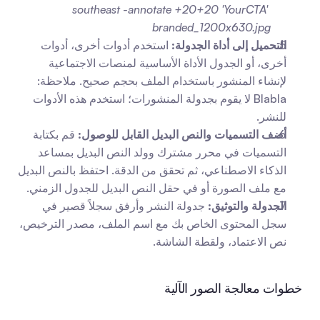
southeast -annotate +20+20 'YourCTA' 
branded_1200x630.jpg
التحميل إلى أداة الجدولة:
 استخدم أدوات أخرى، أدوات 
أخرى، أو الجدول الأداة الأساسية لمنصات الاجتماعية 
لإنشاء المنشور باستخدام الملف بحجم صحيح. ملاحظة: 
Blabla لا يقوم بجدولة المنشورات؛ استخدم هذه الأدوات 
للنشر.
أضف التسميات والنص البديل القابل للوصول:
 قم بكتابة 
التسميات في محرر مشترك وولد النص البديل بمساعد 
الذكاء الاصطناعي، ثم تحقق من الدقة. احتفظ بالنص البديل 
مع ملف الصورة أو في حقل النص البديل للجدول الزمني.
الجدولة والتوثيق:
 جدولة النشر وأرفق سجلاً قصير في 
سجل المحتوى الخاص بك مع اسم الملف، مصدر الترخيص، 
نص الاعتماد، ولقطة الشاشة.
خطوات معالجة الصور الآلية