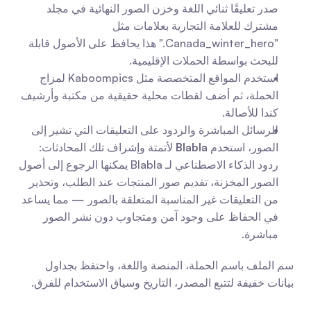
صدر تعليقًا ثنائي اللغة وخزن الصور النهائية في مجلد 
مشترك للعلامة التجارية بعلامات مثل 
"Canada_winter_hero." هذا يحافظ على الأصول قابلة 
للبحث بواسطة الحملات الإقليمية.
استخدم المواقع المتخصصة مثل Kaboompics لمزاج 
الحملة، ثم أضف لقطات محلية حقيقية من مكتبة وأرشيف 
كندا للأصالة.
للرسائل المباشرة والردود على التعليقات التي تشير إلى 
الصور، استخدم 
Blabla
 لأتمتة وإشراف تلك المحادثات: 
ردود الذكاء الاصطناعي لـ Blabla يمكنها الرجوع إلى أصول 
الصور المخزنة، تقديم صور المنتجات عند الطلب، وتحذير 
من التعليقات غير المناسبة المتعلقة بالصور — مما يساعد 
في الحفاظ على وجود آمن ومتجاوب دون نشر الصور 
مباشرة.
سم الملف باسم الحملة، المنصة واللغة، واحتفظ بجداول 
بيانات خفيفة لتتبع المصدر، التاريخ وسياق الاستخدام للفرق.