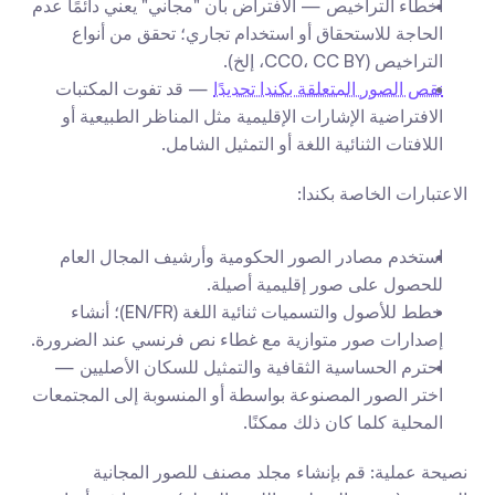
أخطاء التراخيص — الافتراض بأن "مجاني" يعني دائمًا عدم 
الحاجة للاستحقاق أو استخدام تجاري؛ تحقق من أنواع 
التراخيص (CC0، CC BY، إلخ).
نقص الصور المتعلقة بكندا تحديدًا
 — قد تفوت المكتبات 
الافتراضية الإشارات الإقليمية مثل المناظر الطبيعية أو 
اللافتات الثنائية اللغة أو التمثيل الشامل.
الاعتبارات الخاصة بكندا:
استخدم مصادر الصور الحكومية وأرشيف المجال العام 
للحصول على صور إقليمية أصيلة.
خطط للأصول والتسميات ثنائية اللغة (EN/FR)؛ أنشاء 
إصدارات صور متوازية مع غطاء نص فرنسي عند الضرورة.
احترم الحساسية الثقافية والتمثيل للسكان الأصليين — 
اختر الصور المصنوعة بواسطة أو المنسوبة إلى المجتمعات 
المحلية كلما كان ذلك ممكنًا.
نصيحة عملية: قم بإنشاء مجلد مصنف للصور المجانية 