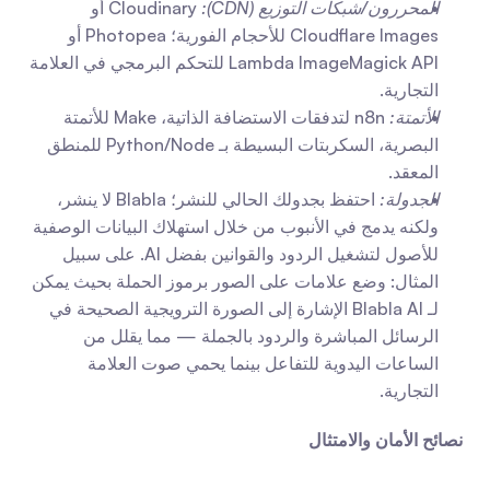
المحررون/شبكات التوزيع (CDN):
 Cloudinary أو 
Cloudflare Images للأحجام الفورية؛ Photopea أو 
Lambda ImageMagick API للتحكم البرمجي في العلامة 
التجارية.
الأتمتة:
 n8n لتدفقات الاستضافة الذاتية، Make للأتمتة 
البصرية، السكربتات البسيطة بـ Python/Node للمنطق 
المعقد.
الجدولة:
 احتفظ بجدولك الحالي للنشر؛ Blabla لا ينشر، 
ولكنه يدمج في الأنبوب من خلال استهلاك البيانات الوصفية 
للأصول لتشغيل الردود والقوانين بفضل AI. على سبيل 
المثال: وضع علامات على الصور برموز الحملة بحيث يمكن 
لـ Blabla AI الإشارة إلى الصورة الترويجية الصحيحة في 
الرسائل المباشرة والردود بالجملة — مما يقلل من 
الساعات اليدوية للتفاعل بينما يحمي صوت العلامة 
التجارية.
نصائح الأمان والامتثال