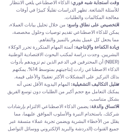
وقت استجابة شبه فوري:
 الذكاء الاصطناعي يلغي الانتظار 
للأسئلة الشائعة. تظهر الدراسات تقليلًا كبيرًا في أوقات 
معالجة المكالمات والطلبات.
التخصيص على نطاق واسع:
 من خلال تحليل بيانات العملاء، 
يمكن للذكاء الاصطناعي تقديم توصيات وحلول مخصصة، 
مما يجعل كل عميل يشعر بالتميز والتفاهم.
زيادة الكفاءة والإنتاجية:
 أتمتة المهام المتكررة تحرر الوكلاء 
البشريين. وجدت دراسة لمكتب البحوث الاقتصادية الوطنية 
(NBER) أن المحترفين في الدعم الذين تم تزويدهم بأدوات 
الذكاء الاصطناعي زادت إنتاجيتهم بمتوسط 14%. يمكنهم 
بذلك التركيز على المشكلات الأكثر تعقيدًا والأعلى قيمة.
تقليل التكاليف التشغيلية:
 المهام اليدوية الأقل تعني أنه 
يمكنك التعامل مع حجم أكبر من الطلبات دون توسع الفريق 
بشكل متناسب.
الاتساق والدقة:
 يضمن الذكاء الاصطناعي الالتزام بإرشادات 
شركتك، باستخدام النبرة والأسلوب الموافق عليهما، مما 
يقلل من الأخطاء البشرية ويضمن تجربة عملاء متسقة عبر 
جميع القنوات (الدردشة والبريد الإلكتروني ووسائل التواصل 