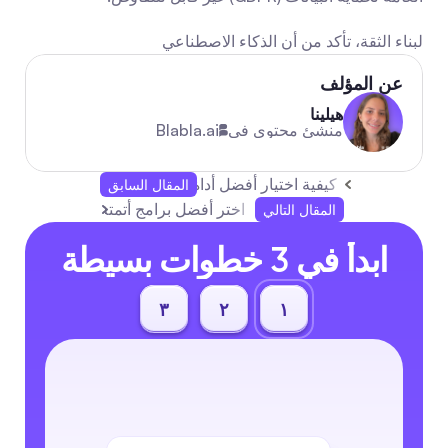
لبناء الثقة، تأكد من أن الذكاء الاصطناعي 
عن المؤلف
هيلينا
منشئ محتوى في
Blabla.ai
كيفية اختيار أفضل أداة إدارة تيك توك في عام 2025
المقال السابق
اختر أفضل برامج أتمتة لخدمة العملاء 
المقال التالي
ابدأ في 3 خطوات بسيطة
٣
٢
١