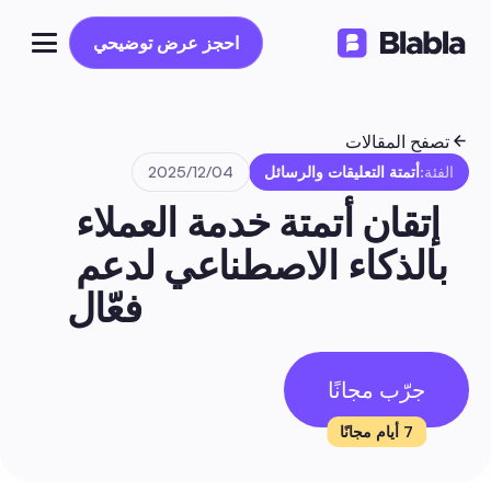
احجز عرض توضيحي
احجز عرض توضيحي
تصفح المقالات
الفئة:
أتمتة التعليقات والرسائل
04‏/12‏/2025
إتقان أتمتة خدمة العملاء 
بالذكاء الاصطناعي لدعم 
فعّال
جرّب مجانًا
7 أيام مجانًا