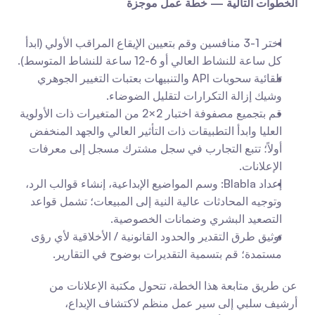
الخطوات التالية — خطة عمل موجزة
اختر 1-3 منافسين وقم بتعيين الإيقاع المراقب الأولي (ابدأ 
كل ساعة للنشاط العالي أو 6-12 ساعة للنشاط المتوسط).
تلقائية سحوبات API والتنبيهات بعتبات التغيير الجوهري 
وشيك إزالة التكرارات لتقليل الضوضاء.
قم بتجميع مصفوفة اختبار 2×2 من المتغيرات ذات الأولوية 
العليا وابدأ التطبيقات ذات التأثير العالي والجهد المنخفض 
أولاً؛ تتبع التجارب في سجل مشترك مسجل إلى معرفات 
الإعلانات.
إعداد Blabla: وسم المواضيع الإبداعية، إنشاء قوالب الرد، 
وتوجيه المحادثات عالية النية إلى المبيعات؛ تشمل قواعد 
التصعيد البشري وضمانات الخصوصية.
توثيق طرق التقدير والحدود القانونية / الأخلاقية لأي رؤى 
مستمدة؛ قم بتسمية التقديرات بوضوح في التقارير.
عن طريق متابعة هذا الخطة، تتحول مكتبة الإعلانات من 
أرشيف سلبي إلى سير عمل منظم لاكتشاف الإبداع، 