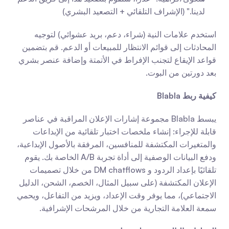
لدينا." (الإشراف التلقائي + التصعيد البشري)
استخدم علامات النية (شراء، دعم، بريد عشوائي) لتوجيه 
المحادثات إلى قوائم الانتظار للمبيعات أو الدعم. قم بتضمين 
قواعد الإيقاع لتجنب الإفراط في الأتمتة وإضافة عنصر بشري 
بعد دورتين من البوت.
كيفية ربط Blabla
يبسط Blabla مجموعة إشارات الإعلان المراقبة في عناصر 
قابلة للإجراء: إنشاء ملخصات اختبار تلقائية من الإبداعات 
والمتغيرات المكتشفة للمنافسين، المرفقة بالأصول الإبداعية، 
ودفع البيانات الوصفية إلى أداة تجربة A/B الخاصة بك. يقوم 
تلقائيًا بإعداد الردود و DM chatflows من خلال تصميمات 
الإعلان المكتشفة (على سبيل المثال، الخصم، الشحن، الدليل 
الاجتماعي)، مما يوفر وقت الإعداد، ويزيد من التفاعل، ويحمي 
سمعة العلامة التجارية من خلال المرشحات الإشرافية.