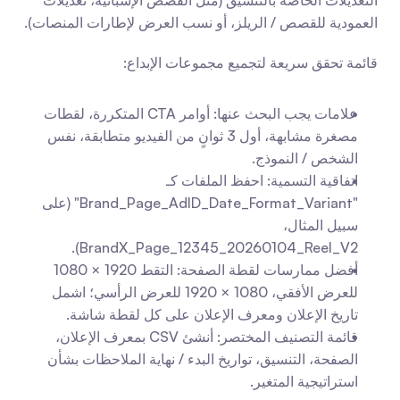
التعديلات الخاصة بالتنسيق (مثل القصص الإسبانية، تعديلات 
العمودية للقصص / الريلز، أو نسب العرض لإطارات المنصات).
قائمة تحقق سريعة لتجميع مجموعات الإبداع:
علامات يجب البحث عنها: أوامر CTA المتكررة، لقطات 
مصغرة مشابهة، أول 3 ثوانٍ من الفيديو متطابقة، نفس 
الشخص / النموذج.
اتفاقية التسمية: احفظ الملفات كـ 
"Brand_Page_AdID_Date_Format_Variant" (على 
سبيل المثال، 
BrandX_Page_12345_20260104_Reel_V2).
أفضل ممارسات لقطة الصفحة: التقط 1920 × 1080 
للعرض الأفقي، 1080 × 1920 للعرض الرأسي؛ اشمل 
تاريخ الإعلان ومعرف الإعلان على كل لقطة شاشة.
قائمة التصنيف المختصر: أنشئ CSV بمعرف الإعلان، 
الصفحة، التنسيق، تواريخ البدء / نهاية الملاحظات بشأن 
استراتيجية المتغير.