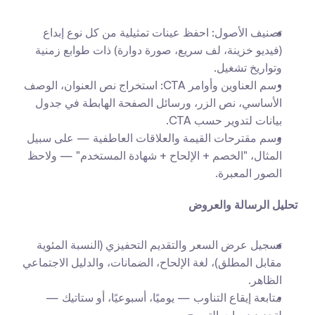
تصنيف الأصول: احفظ عينات تمثيلية من كل نوع إبداع 
(فيديو خزينة، لف سريع، صورة دوارة) ذات طوابع زمنية 
وتواريخ تشغيل.
رسم العناوين وأوامر CTA: استخراج نص العنوان، الوصف 
الأساسي، نص الزر، ورسائل الصفحة الهابطة في جدول 
بيانات لتدوير حسب CTA.
وسم مقترحات القيمة والعلاقات العاطفية — على سبيل 
المثال، "الخصم + الإلحاح + شهادة المستخدم" — ولاحظ 
الصور المعبرة.
تحليل الرسالة والعروض
تسجيل عرض السعر والتقديم التحفيزي (النسبة المئوية 
مقابل المطلق)، لغة الإلحاح، الضمانات، والدليل الاجتماعي 
الظاهر.
متابعة إيقاع التناوب — يوميًا، أسبوعيًا، أو ستاتيك — 