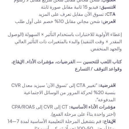
التنسيق:
 فيديو 15 ثانية مقابل صورة ثابتة
CTA:
 تسوق الآن مقابل تعرف على المزيد
العرض:
 شحن مجاني مقابل 10% خصم على أول طلب
إعطاء الأولوية للاختبارات باستخدام التأثير × السهولة (الوصول 
المقدر × وقت التنفيذ) والبدء بالمتغيرات ذات التأثير العالي 
والجهد المنخفض.
كتاب اللعب للتحسين — الفرضيات، مؤشرات الأداء, الإيقاع، 
وقواعد التوقف / التسارع
الفرضية:
 "تغيير CTA إلى ‘تسوق الآن’ سيزيد معدل CVR 
بنسبة 20% لحركة المرور من الوسائل الاجتماعية 
المدفوعة".
مؤشرات الأداء الأساسية:
 CT إلى CVR إلى CPA/ROAS 
(اختر واحدة بناءً على مرحلة القمع).
الإيقاع:
 قم بتشغيل المرحلة التعليمية الأساسية لمدة 7–14 
يومًا أو حتى 50-100 تحويلًا، ثم كرر أسبوعيًا.