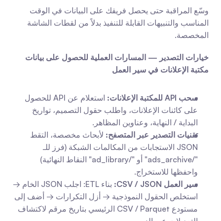
وسّع المراقبة حتى يحصل فريقك على البيانات في الوقت 
المناسب والتنبيهات القابلة للتنفيذ بدلاً من لقطات الشاشة 
المخصصة.
خيارات التصدير — المسارات العملية للحصول على بيانات 
مكتبة الإعلانات في سير العمل
سحب API للمكتبة الإعلانات:
 استعلام عن API للحصول 
على كائنات الإعلانات، واطلب حقول التصميم، تواريخ 
البداية / النهاية، وعناوين المظاهر.
تقنيات التصدير عبر المتصفح:
 لأبحاث مخصصة، التقط 
JSON الاستجابات من المكالمات الشبكة (فرز للـ 
"/ads_archive" أو "/ad_library" النقاط النهائية) 
واحفظها للاستخراج.
سير العمل CSV / JSON:
 بناء ETL: اجلب JSON الخام → 
استخلص الحقول النموذجية → أزل التكرارات → أضف إلى 
مستودع CSV / Parquet الرئيسي بتاريخ مرقم لاكتشاف 