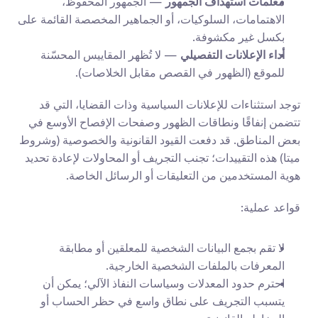
معلمات استهداف الجمهور
 — الجمهور المحفوظ، 
الاهتمامات، السلوكيات، أو الجماهير المخصصة القائمة على 
بكسل غير مكشوفة.
أداء الإعلانات التفصيلي
 — لا تُظهر المقاييس المحسّنة 
للموقع (الظهور في القصص مقابل الخلاصات).
توجد استثناءات للإعلانات السياسية وذات القضايا، التي قد 
تتضمن إنفاقًا ونطاقات الظهور وصفحات الإفصاح الأوسع في 
بعض المناطق. قد دفعت القيود القانونية والخصوصية (وشروط 
ميتا) هذه التقييدات؛ تجنب التجريف أو المحاولات لإعادة تحديد 
هوية المستخدمين من التعليقات أو الرسائل الخاصة.
قواعد عملية:
لا تقم بجمع البيانات الشخصية للمعلقين أو مطابقة 
المعرفات بالملفات الشخصية الخارجية.
احترم حدود المعدلات وسياسات النفاذ الآلي؛ يمكن أن 
يتسبب التجريف على نطاق واسع في حظر الحساب أو 