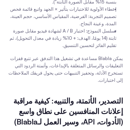
بنسبة 15% مقابل الصورة الثابتة").
إعطاء الأولوية للاختبارات بتأثير × الجهد واتبع قائمة فحص 
تصميم التجربة: الفرضية، المقياس الأساسي، حجم العينة، 
المدة، وعينة النجاح.
تسلسل النموذج: اختبار A / B لشهادة فيديو مقابل صورة 
ثابتة (14 يومًا، الهدف: + 10% زيادة في معدل التحويل)، ثم 
تقليم الفائز لتحسين التنسيق.
يمكن Blabla مساعدة في تشغيل هذا التدفق عبر تتبع قفزات 
التعليقات والرسائل المتعلقة بالإبداعات، وأتمتة الردود التي 
تستخرج الأدلة، وتحفيز التنبيهات حتى يحول فريقك الملاحظات 
إلى اختبارات.
التصدير، الأتمتة، والتنبيه: كيفية مراقبة 
إعلانات المنافسين على نطاق واسع 
(الأدوات، API، وسير العمل لـBlabla)