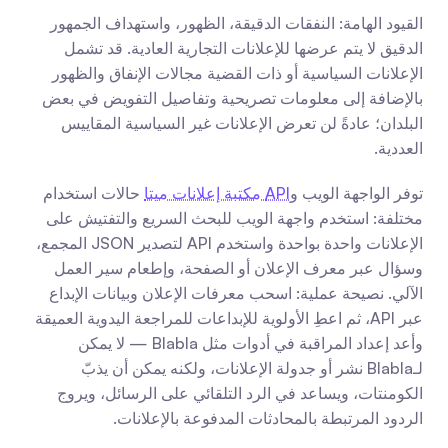
القيود الهامة: النفقات الدقيقة، الظهور، واستهداف الجمهور 
الدقيق لا يتم عرضها للإعلانات التجارية العادية. قد تشمل 
الإعلانات السياسية أو ذات القضية مجالات الإنفاق والظهور 
بالإضافة إلى معلومات تصريحية وتفاصيل التفويض في بعض 
البلدان؛ عادةً لن تعرض الإعلانات غير السياسية المقاييس 
العددية.
توفر الواجهة الويب و
API مكتبة إعلانات ميتا
 حالات استخدام 
مختلفة: استخدم واجهة الويب للبحث السريع والتفتيش على 
الإعلانات واحدة بواحدة واستخدم API لتصدير JSON المجمع، 
وسؤال عبر معرف الإعلان أو الصفحة، وإطعام سير العمل 
الآلي. نصيحة عملية: اسحب معرفات الإعلان وبيانات الإبداع 
عبر API، ثم اعطِ الأولوية للإبداعات للمراجعة اليدوية العميقة 
وأعد إعداد المراقبة في أدوات مثل Blabla — لا يمكن 
لـBlabla نشر أو جدولة الإعلانات، ولكنه يمكن أن يذبّ 
الكومنتات، ويساعد في الرد التلقائي على الرسائل، ويروج 
الردود المرتبطة بالمحادثات المدفوعة بالإعلانات.