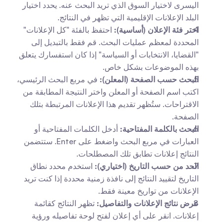
اليسرى لاختيار السوق الذي تريد البحث عنه. يحدد اختيار 
البلد الإعلانات الإقليمية التي تظهر في النتائج. 
اختر فئة الإعلان (أساسية):
 احتفظ بالفئة "كل الإعلانات" 
المحددة لمعظم عمليات البحث. قم فقط بالتبديل إلى 
"القضايا، الانتخابات أو السياسة" إذا كان استفسارك يتعلق 
بهذه الموضوعات بشكل خاص. 
البحث حسب الصفحة (المعلن):
 في مربع البحث الرئيسي، 
اكتب اسم الصفحة أو المعلن واختر النتيجة المطابقة من 
الاقتراحات. ستُظهر تقديم هذا الإعلانات المرتبطة بتلك 
الصفحة. 
البحث بالكلمة المفتاحية:
 أدخل الكلمات المفتاحية أو 
العبارات في مربع البحث واضغط على Enter. ستتضمن 
النتائج إعلانات تطابق تلك المصطلحات. 
الحد من حسب التاريخ (اختياري):
 استخدم محدد نطاق 
التاريخ لتقييد النتائج إلى نافذة زمنية محددة إذا كنت تريد 
الإعلانات من تواريخ معينة فقط. 
عرض نتائج الإعلانات والتفاصيل:
 تظهر النتائج كقائمة 
إعلانات. انقر على أي إعلان لفتح لوحة تفاصيله ورؤية 