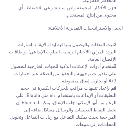
المخاطر القانونية.
خزن الأفكار المجمعة واص سند شرعي للاحتفاظ بأي 
محتوى من إنتاج المستخدم.
الحيل والاستراتيجيات التقديرية الأخلاقية:
تثليث النفقات والوصول بمراقبة إبداع الإيقاع، إشارات 
التردد المرئي (الأختام الزمنية، التناوب الإبداعي)، ونطاقات 
الإفصاح العامة.
استخدم أدوات الإعلانات الذكية للجهات الخارجية للحصول 
على تقديرات توجيهية والتحقق من الصحّة عبر اختبارات 
A/B أو تجارب إنفاق مضبوطة.
قم بإعداد تنبيهات مراقب للحركات الكبيرة في حجم 
التعليقات أو الإبداعات باستخدام أداة مثل Blabla؛ على 
الرغم من أنها لايمكنها جلب الإنفاق، يمكن لـ Blabla أن 
تجعل التقاط التعليقات والرسائل معتادًا إضافة إلى 
المراجعة بحيث يمكنك التفاعل مع زيادات التفاعل وتحويل 
المحادثات إلى مبيعات.