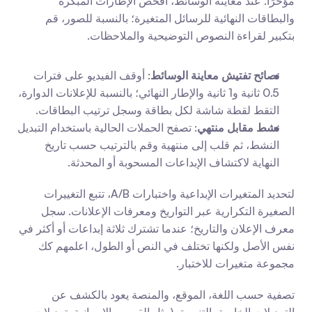
مؤخرًا. عند معاينة الوسائط، افحص الإطارات المبكرة 
والبطاقات النهائية للرسائل المتغيرة؛ بالنسبة للصور، قم 
بتكبير لقراءة النصوص التوضيحية والملاحظات.
نصائح تفتيش معاينة الوسائط
: أوقف الفيديو على فترات 
0.5 ثانية و1 ثانية والإطار النهائي؛ بالنسبة للإعلانات الدوارة، 
التقط لقطة شاشة لكل بطاقة وسجل ترتيب البطاقات.
نشط مقابل منتهي
: تصفح الحملات الحالية باستخدام التبديل 
النشط، ثم قلب إلى منتهية وقم بالترتيب حسب تاريخ 
النهاية لاكتشاف الإبداعات المسحوبة أو المحدثة.
لتحديد المتغيرات الإبداعية واختبارات A/B، تتبع التغييرات 
الصغيرة التكرارية عبر التواريخ ومعرفات الإعلانات. سجل 
معرف الإعلان والتاريخ؛ عندما تشترك ثلاثة إبداعات أو أكثر في 
نفس الأصل ولكنها تختلف في النص أو الطول، اعلمهم كك 
مجموعة متغيرات للاختبار.
تصفية حسب اللغة، الموقع، والمنصة يعود بالكشف عن 