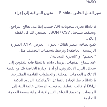
50%".
سير العمل الخاص بـBlabla — تحويل المراقبة إلى إجراء
Blabla يجرى سحوبات API حسب إيقاعك، يعالج التراجع، 
ويحتفظ بتسجيل JSON / CSV الطبيعي لك كل لقطة 
إعلان.
تضع بطاقة عنصر تلقائيًا (العنوان، العرض، CTA، الصورة 
الرئيسية، العاطفة) وترتبط بتسميات التصنيف مثل 
"الخصم" أو "التجربة المجانية".
عند سماع المنبهات، يرسل Blabla تنبيهًا قابلًا للتكوين إلى 
سلاك، البريد الإلكتروني، أو أداة الإدارة الخاصة بك مع لقطة 
الإعلان، العلامات المحللة، والخطوات القادمة المقترحة.
Blabla يربط الإفادة بالتفاعل الآتماتيكية: الردود الذكية 
لDM أو قالب التعليقات، توجيه الرسائل عالية النية إلى 
المبيعات، وتطبيق القواعد الإشرافية لحماية سمعة العلامة 
التجارية.