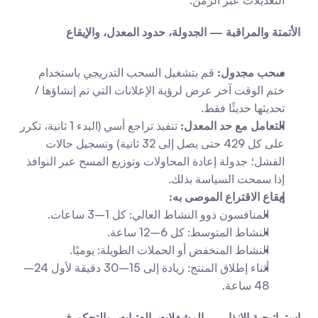
التعديلات عبر الزمن.
الأتمتة والمراقبة — الجدولة، حدود المعدل، والإيقاع
سحب مجدول:
 قم بتشغيل السحب التدريجي باستخدام 
ختم الوقت آخر عرض لرؤية الإعلانات التي تم إنشاؤها / 
تحديثها حديثًا فقط.
التعامل مع حد المعدل:
 تنفيذ تراجع أسي (البدء 1 ثانية، تكرر 
على كل 429 حتى يصل إلى 32 ثانية) وتسجيل حالات 
الفشل؛ جدولة إعادة المحاولات وتوزيع المسح عبر النوافذ 
إذا سمحت السياسة بذلك.
إيقاع الاقتراع الموصى به:
المنافسون ذوو النشاط العالي: كل 1–3 ساعات.
النشاط المتوسط: كل 6–12 ساعة.
النشاط المنخفض أو الحملات الطويلة: يوميًا.
أثناء إطلاق المنتج: زيادة إلى 15–30 دقيقة لأول 24–
48 ساعة.
استراتيجية الإنذار — المشغلات، العتبات، والتحكم في 