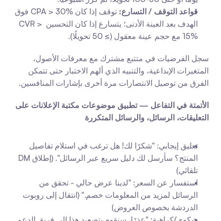
قواعد التوقف / التسارع:
 توقف إذا كان CPA > 30% فوق 
الهدف بعد العينة الأدنى؛ يتسارع إذا كان التحسين CVR > 
15% مع حجم عينة معقول (≥ 50 تحويلًا).
سجل الفرضيات في متتبع مشترك مع معرفات الأصول، 
المتغيرات الإبداعية، والتنبيه الذي ألهم الاختبار حتى تتمكن 
الفرق من توصيل الانتصارات مرة أخرى بإشارات المنافسين.
الأتمتة في التفاعل — تطبيق موضوعات مكتبة الإعلانات على 
التعليقات، الرسائل، والرسائل المتكررة
تعليق إيجابي: "شكرًا لك! هل ترغب في استلام تفاصيل 
المنتج؟ سأرسل لك دليل سريع عبر الرسائل". (إطلاق DM 
تلقائي)
استفسار عن السعر: "لدينا عرض حالي - تحقق من 
الرسائل لمزيد من المعلومات خصم." (انتقال إلى روبوت 
الدردشة بخصوص العروض)
شكوى/كراهية: "عذرًا، سنقوم بتصعيد هذا إلى فريق الدعم 