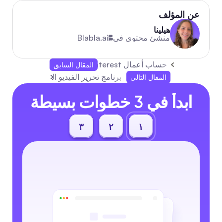
عن المؤلف
هيلينا
منشئ محتوى في
Blabla.ai
حساب أعمال Pinterest: دليل شامل لعام 2026 لأتمتة النمو للأعمال الصغيرة
المقال السابق
برنامج تحرير الفيديو الجيد: الدليل الكامل لسير عمل 2026 لتعزيز التفاعل
المقال التالي
ابدأ في 3 خطوات بسيطة
٣
٢
١