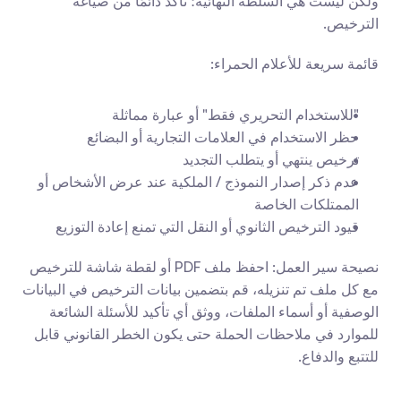
ولكن ليست هي السلطة النهائية؛ تأكد دائمًا من صياغة 
الترخيص.
قائمة سريعة للأعلام الحمراء:
"للاستخدام التحريري فقط" أو عبارة مماثلة
حظر الاستخدام في العلامات التجارية أو البضائع
ترخيص ينتهي أو يتطلب التجديد
عدم ذكر إصدار النموذج / الملكية عند عرض الأشخاص أو 
الممتلكات الخاصة
قيود الترخيص الثانوي أو النقل التي تمنع إعادة التوزيع
نصيحة سير العمل: احفظ ملف PDF أو لقطة شاشة للترخيص 
مع كل ملف تم تنزيله، قم بتضمين بيانات الترخيص في البيانات 
الوصفية أو أسماء الملفات، ووثق أي تأكيد للأسئلة الشائعة 
للموارد في ملاحظات الحملة حتى يكون الخطر القانوني قابل 
للتتبع والدفاع.