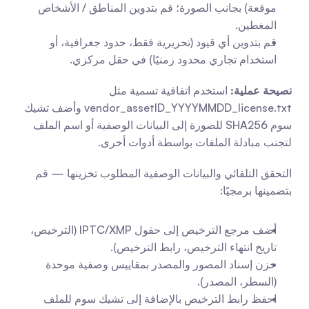
موقعة) بجانب الصورة؛ قم بتدوين المناطق / الأشخاص 
المغطين.
قم بتدوين أي قيود (تحريرية فقط، حدود جغرافية، أو 
استخدام تجاري محدود زمنيًا) في حقل مركزي.
نصيحة عملية:
 استخدم اتفاقية تسمية مثل 
vendor_assetID_YYYYMMDD_license.txt وأضف تشيك 
سوم SHA256 للصورة إلى البيانات الوصفية أو اسم الملف 
لتجنب مبادلة الملفات بواسطة أدوات أخرى.
التحقق التلقائي والبيانات الوصفية المطلوب تخزينها — قم 
بتضمينها برمجيًا:
أضف مرجع الترخيص إلى حقول IPTC/XMP (الترخيص، 
تاريخ انتهاء الترخيص، رابط الترخيص).
خزن إسناد المصور والمصدر بمقاييس وصفية موحدة 
(السطر، المصدر).
احفظ رابط الترخيص بالإضافة إلى تشيك سوم للملف 