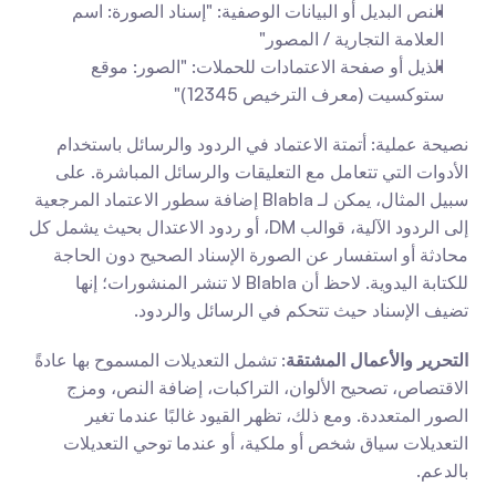
النص البديل أو البيانات الوصفية: "إسناد الصورة: اسم 
العلامة التجارية / المصور"
الذيل أو صفحة الاعتمادات للحملات: "الصور: موقع 
ستوكسيت (معرف الترخيص 12345)"
نصيحة عملية: أتمتة الاعتماد في الردود والرسائل باستخدام 
الأدوات التي تتعامل مع التعليقات والرسائل المباشرة. على 
سبيل المثال، يمكن لـ Blabla إضافة سطور الاعتماد المرجعية 
إلى الردود الآلية، قوالب DM، أو ردود الاعتدال بحيث يشمل كل 
محادثة أو استفسار عن الصورة الإسناد الصحيح دون الحاجة 
للكتابة اليدوية. لاحظ أن Blabla لا تنشر المنشورات؛ إنها 
تضيف الإسناد حيث تتحكم في الرسائل والردود.
التحرير والأعمال المشتقة
: تشمل التعديلات المسموح بها عادةً 
الاقتصاص، تصحيح الألوان، التراكبات، إضافة النص، ومزج 
الصور المتعددة. ومع ذلك، تظهر القيود غالبًا عندما تغير 
التعديلات سياق شخص أو ملكية، أو عندما توحي التعديلات 
بالدعم.