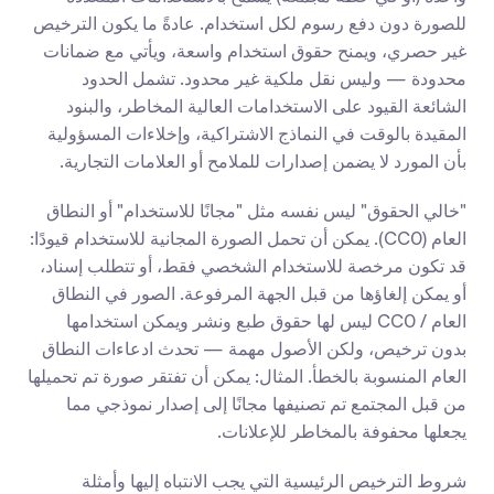
للصورة دون دفع رسوم لكل استخدام. عادةً ما يكون الترخيص 
غير حصري، ويمنح حقوق استخدام واسعة، ويأتي مع ضمانات 
محدودة — وليس نقل ملكية غير محدود. تشمل الحدود 
الشائعة القيود على الاستخدامات العالية المخاطر، والبنود 
المقيدة بالوقت في النماذج الاشتراكية، وإخلاءات المسؤولية 
بأن المورد لا يضمن إصدارات للملامح أو العلامات التجارية.
"خالي الحقوق" ليس نفسه مثل "مجانًا للاستخدام" أو النطاق 
العام (CC0). يمكن أن تحمل الصورة المجانية للاستخدام قيودًا: 
قد تكون مرخصة للاستخدام الشخصي فقط، أو تتطلب إسناد، 
أو يمكن إلغاؤها من قبل الجهة المرفوعة. الصور في النطاق 
العام / CC0 ليس لها حقوق طبع ونشر ويمكن استخدامها 
بدون ترخيص، ولكن الأصول مهمة — تحدث ادعاءات النطاق 
العام المنسوبة بالخطأ. المثال: يمكن أن تفتقر صورة تم تحميلها 
من قبل المجتمع تم تصنيفها مجانًا إلى إصدار نموذجي مما 
يجعلها محفوفة بالمخاطر للإعلانات.
شروط الترخيص الرئيسية التي يجب الانتباه إليها وأمثلة 