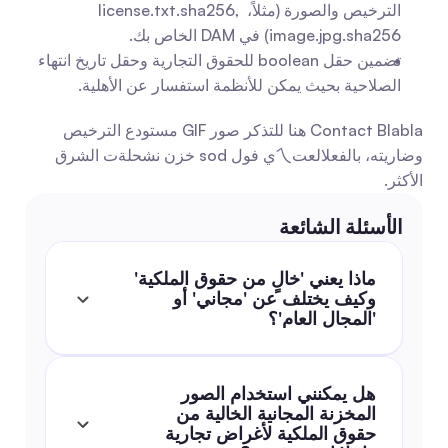
الترخيص والصورة (مثلاً، license.txt.sha256, 
image.jpg.sha256) في DAM الخاص بك.
تضمين حقل boolean للحقوق التجارية وحقل تاريخ انتهاء 
الصلاحية بحيث يمكن للأنظمة استفسار عن الأهلية.
Contact Blabla هنا للتذكر صور GIF مستودع الترخيص 
وضاريته، بالفعلالعت乀ي فول sod خزن نشحلةت الشرق 
الأكثر.
الأسئلة الشائعة
ماذا يعني 'خالٍ من حقوق الملكية' 
وكيف يختلف عن 'مجاني' أو 
'المجال العام'؟
هل يمكنني استخدام الصور 
المخزنة المجانية الخالية من 
حقوق الملكية لأغراض تجارية 