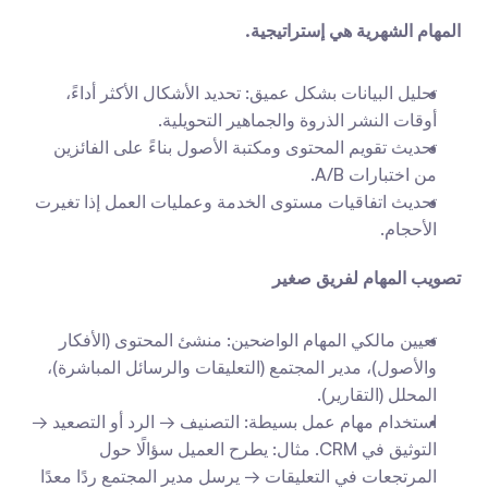
المهام الشهرية هي إستراتيجية.
تحليل البيانات بشكل عميق: تحديد الأشكال الأكثر أداءً، 
أوقات النشر الذروة والجماهير التحويلية.
تحديث تقويم المحتوى ومكتبة الأصول بناءً على الفائزين 
من اختبارات A/B.
تحديث اتفاقيات مستوى الخدمة وعمليات العمل إذا تغيرت 
الأحجام.
تصويب المهام لفريق صغير
تعيين مالكي المهام الواضحين: منشئ المحتوى (الأفكار 
والأصول)، مدير المجتمع (التعليقات والرسائل المباشرة)، 
المحلل (التقارير).
استخدام مهام عمل بسيطة: التصنيف → الرد أو التصعيد → 
التوثيق في CRM. مثال: يطرح العميل سؤالًا حول 
المرتجعات في التعليقات → يرسل مدير المجتمع ردًا معدًا 