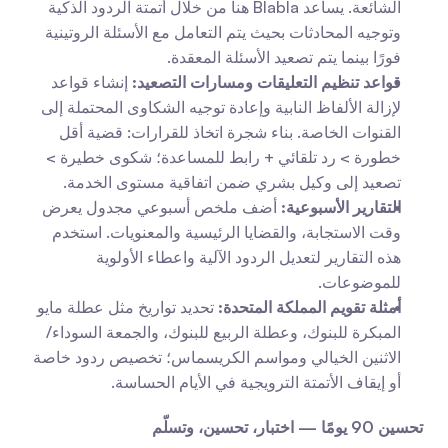
الشائعة. يساعد Blabla هنا من خلال أتمتة الردود الذكية 
وتوجيه المحادثات بحيث يتم التعامل مع الأسئلة الروتينية 
فورًا بينما يتم تصعيد الأسئلة المعقدة.
قواعد تنظيم التعليقات ومسارات التصعيد:
 إنشاء قواعد 
لإزالة الألفاظ النابية وإعادة توجيه الشكاوى المحتملة إلى 
القنوات الخاصة. بناء شجرة اتخاذ للقرارات: قضية أقل 
خطورة > رد تلقائي + رابط للمساعدة؛ شكوى خطيرة > 
تصعيد إلى وكيل بشري ضمن اتفاقية مستوى الخدمة.
التقارير الأسبوعية:
 أضف ملخص أسبوعي مجدول يعرض 
وقت الاستجابة، والقضايا الرئيسية والمعنويات. استخدم 
هذه التقارير لتعديل الردود الآلية واعطاء الأولوية 
للموضوعات.
أمثلة تقويم المملكة المتحدة:
 تحديد تواريخ مثل عطلة مايو 
المبكرة للبنوك، وعطلة الربيع للبنوك، والجمعة السوداء/
الاثنين الخيالي ومواسم الكريسماس؛ تخصيص ردود خاصة 
أو إيقاف الأتمتة الترويجية في الأيام الحساسة.
تحسين 90 يومًا — اختبار، تحسين، وتسلّم