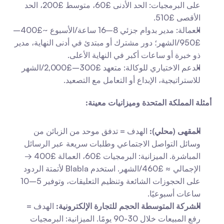
على البرمجيات: الحد الأدنى £60، متوسط £200، الحد 
الأقصى £510.
العمالة: مدير بدوام جزئي 8–16 ساعة/الأسبوع ~£400–
£950/الشهر؛ دور مشترك أو مبتدئ في أدنى النهاية، مدير 
ذو خبرة أو ساعات أكبر في النهاية الأعلى.
الدعم الاختياري للوكالة: متعهد £300–£2,000/الشهر 
للاستراتيجية، الإبداع أو التعامل مع التصعيد.
أمثلة المملكة المتحدة وميزانيات معينة:
المقهى (محلي):
 الهدف = تدفق موحد من الزبائن من 
وسائل التواصل الاجتماعي وطلبات سريعة عبر الرسائل 
المباشرة. الميزانية: البرمجيات £60، العمالة £400 → 
الإجمالي ≈ £460/الشهر. استخدم Blabla لأتمتة الردود 
على الحجوزات الشائعة وتنظيم التعليقات، وتوفير 5–10 
ساعات أسبوعيًا.
الشركة المتوسطة الحجم للتجارة الإلكترونية:
 الهدف = 
رفع المبيعات خلال 30-90 يومًا. الميزانية: البرمجيات 