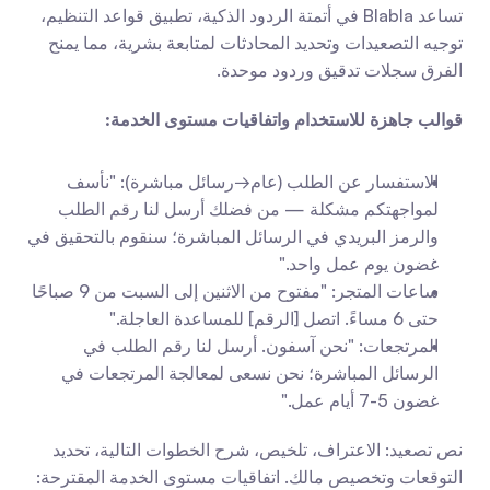
تساعد Blabla في أتمتة الردود الذكية، تطبيق قواعد التنظيم، 
توجيه التصعيدات وتحديد المحادثات لمتابعة بشرية، مما يمنح 
الفرق سجلات تدقيق وردود موحدة.
قوالب جاهزة للاستخدام واتفاقيات مستوى الخدمة:
الاستفسار عن الطلب (عام→رسائل مباشرة): "نأسف 
لمواجهتكم مشكلة — من فضلك أرسل لنا رقم الطلب 
والرمز البريدي في الرسائل المباشرة؛ سنقوم بالتحقيق في 
غضون يوم عمل واحد."
ساعات المتجر: "مفتوح من الاثنين إلى السبت من 9 صباحًا 
حتى 6 مساءً. اتصل [الرقم] للمساعدة العاجلة."
المرتجعات: "نحن آسفون. أرسل لنا رقم الطلب في 
الرسائل المباشرة؛ نحن نسعى لمعالجة المرتجعات في 
غضون 5-7 أيام عمل."
نص تصعيد: الاعتراف، تلخيص، شرح الخطوات التالية، تحديد 
التوقعات وتخصيص مالك. اتفاقيات مستوى الخدمة المقترحة: 