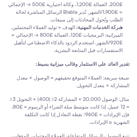
£200، العمالة £1,200، وكالة اختيارية £500 → الإجمالي 
≈ £1,900/الشهر. تُدير Blabla الرسائل المباشرة لحالة 
الطلب وتُحول المحادثات إلى مبيعات.
شركة الخدمات المهنية:
 الهدف = توليد العملاء المحتملين. 
الميزانية: البرمجيات £120، العمالة £800 → الإجمالي ≈ 
£920/الشهر. استخدم الردود بالذكاء الاصطناعي لتأهيل 
الاستفسارات قبل المتابعة البشرية.
تقدير العائد على الاستثمار وقالب ميزانية بسيط:
صيغة سريعة: العملاء المتوقع تحقيقهم = الوصول × معدل 
المشاركة × معدل التحويل.
مثال: الوصول 20،000 × المشاركة 2٪ (400) × التحويل 3٪ 
= 12 عميل. إذا كانت متوسط سلة الشراء أو الرسوم = £80، 
فإن الإيرادات = £960؛ نقطة التعادل إذا كانت التكلفة 
الشهرية ≤ الإيرادات.
تتبع الوصول، الرسائل المتفاعلة، العملاء المحتملين المؤهلين، 