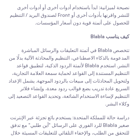
نصيحة لميزانية: ابدأ باستخدام أدوات أخرى أو أدوات أخرى 
للنشر واقرنها بأدوات أخرى أو Front لصندوق البريد / التنظيم 
للحصول على أتمتة قوية دون أسعار المؤسسات.
كيف يناسب Blabla
تتخصص Blabla في أتمتة التعليقات والرسائل المباشرة 
المدعومة بالذكاء الاصطناعي، التنظيم والمحادثة الآلية بدلًا من 
النشر. استخدم Blabla لأتمتة الردود الذكية، لتطبيق قواعد 
التنظيم المستندة إلى القواعد لحماية سمعة العلامة التجارية، 
ولتحويل المحادثات إلى مبيعات بالردود الموجهة. يشمل الإعداد 
السريع عادة تدريب بضع قوالب ردود معدة، وإنشاء فلاتر 
التنظيم لإساءة الاستخدام الشائعة، وتحديد القواعد التصعيد إلى 
وكلاء البشر.
دراسة حالة للمملكة المتحدة: يستخدم بائع تجزئة عبر الإنترنت 
صغير Blabla للرد الفوري على الرسائل "أين طلبي" مع تدفق 
للتحقق من الطلب، والإخفاء التلقائي للتعليقات المسيئة خلال 