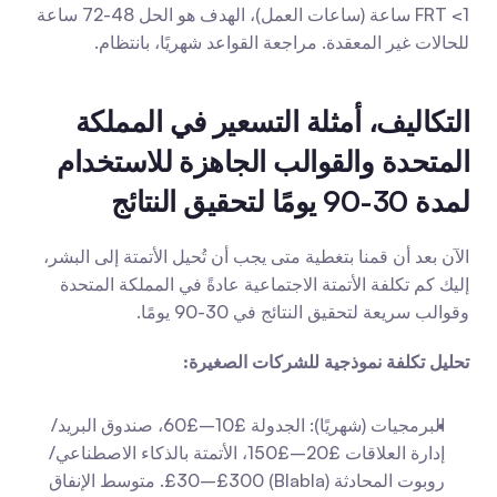
FRT <1 ساعة (ساعات العمل)، الهدف هو الحل 48-72 ساعة 
للحالات غير المعقدة. مراجعة القواعد شهريًا، بانتظام.
التكاليف، أمثلة التسعير في المملكة 
المتحدة والقوالب الجاهزة للاستخدام 
لمدة 30-90 يومًا لتحقيق النتائج
الآن بعد أن قمنا بتغطية متى يجب أن تُحيل الأتمتة إلى البشر، 
إليك كم تكلفة الأتمتة الاجتماعية عادةً في المملكة المتحدة 
وقوالب سريعة لتحقيق النتائج في 30-90 يومًا.
تحليل تكلفة نموذجية للشركات الصغيرة:
البرمجيات (شهريًا): الجدولة £10–£60، صندوق البريد/
إدارة العلاقات £20–£150، الأتمتة بالذكاء الاصطناعي/
روبوت المحادثة (Blabla) £30–£300. متوسط الإنفاق 