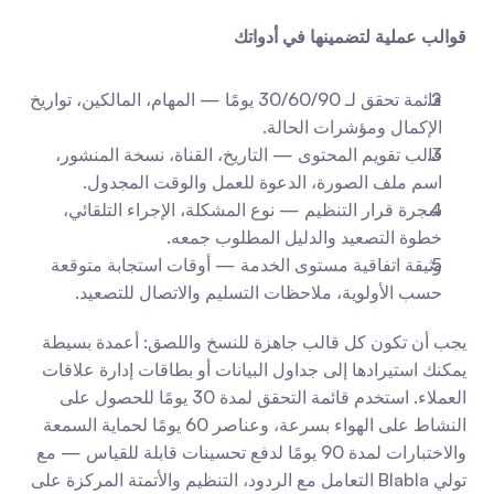
قوالب عملية لتضمينها في أدواتك
قائمة تحقق لـ 30/60/90 يومًا — المهام، المالكين، تواريخ 
الإكمال ومؤشرات الحالة.
قالب تقويم المحتوى — التاريخ، القناة، نسخة المنشور، 
اسم ملف الصورة، الدعوة للعمل والوقت المجدول.
شجرة قرار التنظيم — نوع المشكلة، الإجراء التلقائي، 
خطوة التصعيد والدليل المطلوب جمعه.
وثيقة اتفاقية مستوى الخدمة — أوقات استجابة متوقعة 
حسب الأولوية، ملاحظات التسليم والاتصال للتصعيد.
يجب أن تكون كل قالب جاهزة للنسخ واللصق: أعمدة بسيطة 
يمكنك استيرادها إلى جداول البيانات أو بطاقات إدارة علاقات 
العملاء. استخدم قائمة التحقق لمدة 30 يومًا للحصول على 
النشاط على الهواء بسرعة، وعناصر 60 يومًا لحماية السمعة 
والاختبارات لمدة 90 يومًا لدفع تحسينات قابلة للقياس — مع 
تولي Blabla التعامل مع الردود، التنظيم والأتمتة المركزة على 