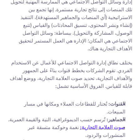
إدارة وسائل التواصل الاجتماعي هي الممارسة المهنية لتحويل 
تلك المنصات إلى نتائج تجارية مستمرة. إنها تجمع بين 
الاستراتيجية (أي المنصات والجماهير المستهدفة)، التنفيذ 
(إنشاء ونشر المحتوى، تنسيق المحادثات) والقياس (تتبع 
الوصول، المشاركة والتحويل). ببساطة: وسائل التواصل 
الاجتماعي هي المكان؛ الإدارة هي العمل المستمر لتحقيق 
الأهداف التجارية هناك.
يختلف نطاق إدارة التواصل الاجتماعي للأعمال عن الاستخدام 
الفردي. تقوم الشركات بخطط قنوات بناءً على الجمهور 
والأهداف التجارية، تحديد صوت العلامة التجارية، ووضع أهداف 
قابلة للقياس. الفروق الأساسية تشمل:
القنوات:
 تُختار للقطاعات العملاء ومكانها في مسار 
المبيعات.
الجماهير:
 تُرسم حسب الديموغرافية، النية والقيمة العمرية.
صوت العلامة التجارية:
 نغمة وحوكمة متسقة عبر 
المنشورات والردود.