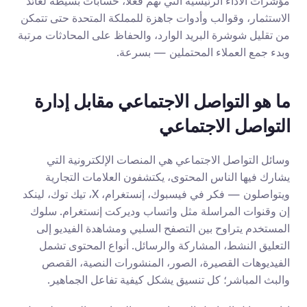
مؤشرات الأداء الرئيسية التي تهم فعلًا، حسابات بسيطة لعائد 
الاستثمار، وقوالب وأدوات جاهزة للمملكة المتحدة حتى تتمكن 
من تقليل شوشرة البريد الوارد، والحفاظ على المحادثات مرتبة 
وبدء جمع العملاء المحتملين — بسرعة.
ما هو التواصل الاجتماعي مقابل إدارة 
التواصل الاجتماعي
وسائل التواصل الاجتماعي هي المنصات الإلكترونية التي 
يشارك فيها الناس المحتوى، يكتشفون العلامات التجارية 
ويتواصلون — فكر في فيسبوك، إنستغرام، X، تيك توك، لينكد 
إن وقنوات المراسلة مثل واتساب وديركت إنستغرام. سلوك 
المستخدم يتراوح بين التصفح السلبي ومشاهدة الفيديو إلى 
التعليق النشط، المشاركة والرسائل. أنواع المحتوى تشمل 
الفيديوهات القصيرة، الصور، المنشورات النصية، القصص 
والبث المباشر؛ كل تنسيق يشكل كيفية تفاعل الجماهير.