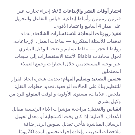
اختبار أوقات النشر والإبداعات A/B:
 إجراء تجارب عبر 
فترتين زمنيتين وأنماط إبداعية، قياس التفاعل والتحويل 
على مدار 4 أسابيع واعتماد الأقوى.
تنفيذ روبوتات المحادثة للاستفسارات الشائعة:
 إنشاء 
تدفقات للأسئلة المتكررة — ساعات العمل، الإرجاعات، 
روابط الحجز — بنقاط تسليم واضحة للوكيل البشري. 
تُحول محادثات Blabla الأتمتة الاستفسارات إلى مبيعات 
عبر توجيه المستخدمين خلال الخيارات وجمع العملاء 
المحتملين.
تحسين التصعيد وتسليم المهام:
 تحديث شجرة اتخاذ القرار 
للتنظيم بناءً على الحالات الواقعية. تحديد خطوات النقل: 
ملخص، علامات، مستوى الأولوية والوقت المتوقع للرد من 
وكيل بشري.
القياس والتعديل:
 مراجعة مؤشرات الأداء الرئيسية مقابل 
الأهداف الأصلية؛ إذا كان وقت الاستجابة أو معدل تحويل 
الرسائل المباشرة يتأخر، تعديل نصوص الرد، إضافة 
ملاحظات التدريب وإعادة إجراء تحسين لمدة 30 يومًا.