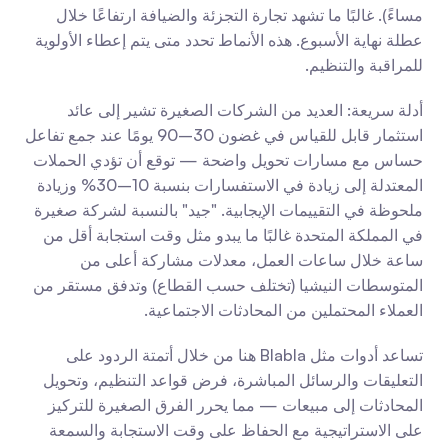
مساءً). غالبًا ما تشهد تجارة التجزئة والضيافة ارتفاعًا خلال 
عطلة نهاية الأسبوع. هذه الأنماط تحدد متى يتم إعطاء الأولوية 
للمراقبة والتنظيم.
أدلة سريعة: العديد من الشركات الصغيرة تشير إلى عائد 
استثمار قابل للقياس في غضون 30–90 يومًا عند جمع تفاعل 
حساس مع مسارات تحويل واضحة — توقع أن تؤدي الحملات 
المعتدلة إلى زيادة في الاستفسارات بنسبة 10–30% وزيادة 
ملحوظة في التقييمات الإيجابية. "جيد" بالنسبة لشركة صغيرة 
في المملكة المتحدة غالبًا ما يبدو مثل وقت استجابة أقل من 
ساعة خلال ساعات العمل، معدلات مشاركة أعلى من 
المتوسطات النيشيا (تختلف حسب القطاع) وتدفق مستقر من 
العملاء المحتملين من المحادثات الاجتماعية.
تساعد أدوات مثل Blabla هنا من خلال أتمتة الردود على 
التعليقات والرسائل المباشرة، فرض قواعد التنظيم، وتحويل 
المحادثات إلى مبيعات — مما يحرر الفرق الصغيرة للتركيز 
على الاستراتيجية مع الحفاظ على وقت الاستجابة والسمعة 