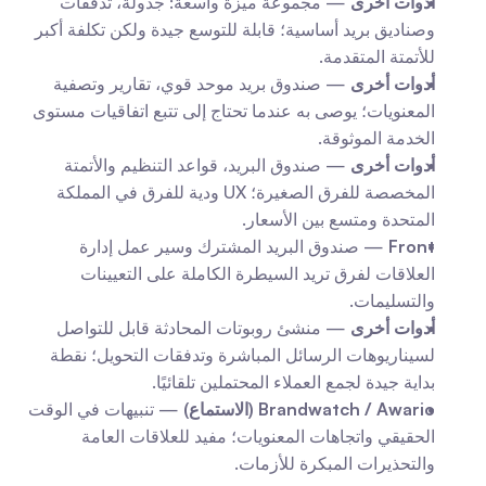
أدوات أخرى
 — مجموعة ميزة واسعة: جدولة، تدفقات 
وصناديق بريد أساسية؛ قابلة للتوسع جيدة ولكن تكلفة أكبر 
للأتمتة المتقدمة.
أدوات أخرى
 — صندوق بريد موحد قوي، تقارير وتصفية 
المعنويات؛ يوصى به عندما تحتاج إلى تتبع اتفاقيات مستوى 
الخدمة الموثوقة.
أدوات أخرى
 — صندوق البريد، قواعد التنظيم والأتمتة 
المخصصة للفرق الصغيرة؛ UX ودية للفرق في المملكة 
المتحدة ومتسع بين الأسعار.
Front
 — صندوق البريد المشترك وسير عمل إدارة 
العلاقات لفرق تريد السيطرة الكاملة على التعيينات 
والتسليمات.
أدوات أخرى
 — منشئ روبوتات المحادثة قابل للتواصل 
لسيناريوهات الرسائل المباشرة وتدفقات التحويل؛ نقطة 
بداية جيدة لجمع العملاء المحتملين تلقائيًا.
Brandwatch / Awario (الاستماع)
 — تنبيهات في الوقت 
الحقيقي واتجاهات المعنويات؛ مفيد للعلاقات العامة 
والتحذيرات المبكرة للأزمات.