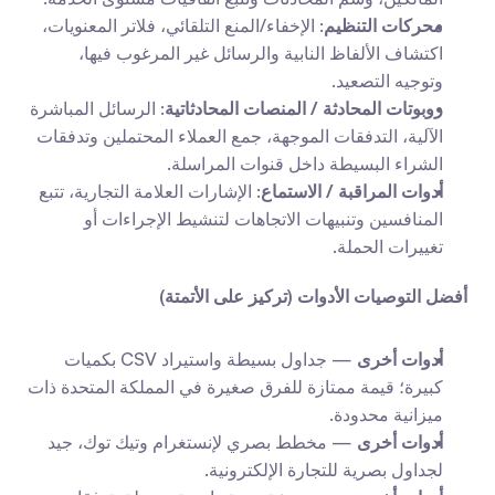
محركات التنظيم
: الإخفاء/المنع التلقائي، فلاتر المعنويات، 
اكتشاف الألفاظ النابية والرسائل غير المرغوب فيها، 
وتوجيه التصعيد.
روبوتات المحادثة / المنصات المحادثاتية
: الرسائل المباشرة 
الآلية، التدفقات الموجهة، جمع العملاء المحتملين وتدفقات 
الشراء البسيطة داخل قنوات المراسلة.
أدوات المراقبة / الاستماع
: الإشارات العلامة التجارية، تتبع 
المنافسين وتنبيهات الاتجاهات لتنشيط الإجراءات أو 
تغييرات الحملة.
أفضل التوصيات الأدوات (تركيز على الأتمتة)
أدوات أخرى
 — جداول بسيطة واستيراد CSV بكميات 
كبيرة؛ قيمة ممتازة للفرق صغيرة في المملكة المتحدة ذات 
ميزانية محدودة.
أدوات أخرى
 — مخطط بصري لإنستغرام وتيك توك، جيد 
لجداول بصرية للتجارة الإلكترونية.