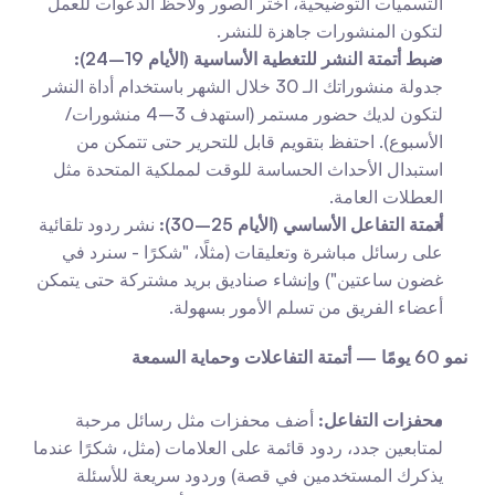
التسميات التوضيحية، اختر الصور ولاحظ الدعوات للعمل 
لتكون المنشورات جاهزة للنشر.
ضبط أتمتة النشر للتغطية الأساسية (الأيام 19–24):
جدولة منشوراتك الـ 30 خلال الشهر باستخدام أداة النشر 
لتكون لديك حضور مستمر (استهدف 3–4 منشورات/
الأسبوع). احتفظ بتقويم قابل للتحرير حتى تتمكن من 
استبدال الأحداث الحساسة للوقت لمملكية المتحدة مثل 
العطلات العامة.
أتمتة التفاعل الأساسي (الأيام 25–30):
 نشر ردود تلقائية 
على رسائل مباشرة وتعليقات (مثلًا، "شكرًا - سنرد في 
غضون ساعتين") وإنشاء صناديق بريد مشتركة حتى يتمكن 
أعضاء الفريق من تسلم الأمور بسهولة.
نمو 60 يومًا — أتمتة التفاعلات وحماية السمعة
محفزات التفاعل:
 أضف محفزات مثل رسائل مرحبة 
لمتابعين جدد، ردود قائمة على العلامات (مثل، شكرًا عندما 
يذكرك المستخدمين في قصة) وردود سريعة للأسئلة 