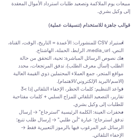
مبيعات يوم الملاكمة وتصعيد طلبات استرداد الأموال المعقدة 
إلى وكيل بشري.
قوالب جاهزة للاستخدام (تنسيقات عملية)
استيراد CSV للمنشورات: الأعمدة = التاريخ، الوقت، القناة، 
النص، media_url، الرابط، الحملة، الهاشتاج.
بنك نصوص الرسائل المباشرة: تحية، التحقق من حالة 
الطلب (اسأل معرف الطلب)، تدفق المرتجعات، محدد 
مواقع المتجر، جمع العملاء المحتملين ذوي القيمة العالية 
(الاسم/البريد الإلكتروني/الاهتمام).
قواعد التنظيم: كلمات الحظر، الإخفاء التلقائي إذا >3 
تقارير، التصعيد التلقائي للمزاج السلبي + كلمات مفتاحية 
للطلبات إلى وكيل بشري.
محفزات العينة: الكلمة الرئيسية "استرجاع" → إرسال 
تدفق استرجاع؛ عبارة "أين طلبي" → إرسال طلب تتبع؛ 
الرسائل غير المرغوب فيها بالرموز التعبيرية فقط → 
الإخفاء التلقائي.