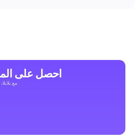
احصل على المز
مع بلابلا،