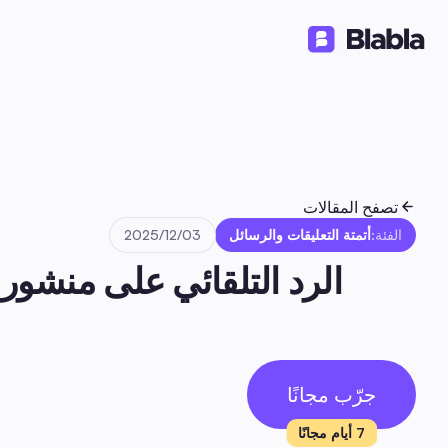
حلول
منتجات
موارد
🇦🇪 العربية
AR
تصفح المقالات
الفئة:
أتمتة التعليقات والرسائل
03‏/12‏/2025
جرّب مجانًا
7 أيام مجانًا