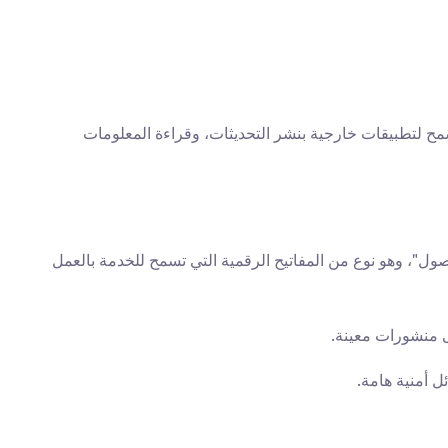
واجهة برمجة التطبيقات الخاصة بـ Graph هي الواجهة الرئيسية التي تتيح للمطورين الوصول إلى بيانات فيسبوك والتفاعل مع المنصة. تسمح لتطبيقات خارجية بنشر التحديثات، وقراءة المعلومات 
: لاستخدام الخدمة، يجب عليك تسجيل الدخول عبر فيسبوك وتفويض التطبيق. يؤدي هذا إلى توليد "رمز الوصول"، وهو نوع من المفاتيح الرقمية التي تسمح للخدمة بالعمل 
 منشورات معينة.
ل أمنية هامة.