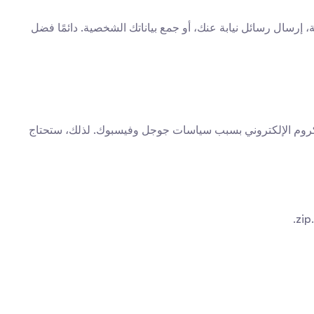
مشاركة رمز الوصول يعادل منح مفاتيح حسابك لخدمة طرف ثالث. إذا كانت الخدمة غير موثوقة، يمكن أن تستخدمها لنشر رسائل مزعجة، إرسال رسائل نيابة عنك، أو جمع بياناتك الشخصية. دائمًا فضل 
تثبيت ملحق رد تلقائي موجود على منصة مثل GitHub هو طريقة ممتازة للتحكم في العملية. معظم هذه الملحقات غير متاحة في متجر كروم الإلكتروني بسبب سياسات جوجل وفيسبوك. لذلك، ستحتاج 