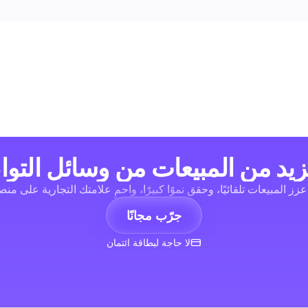
يد من المبيعات من وسائل التوا
 عزز المبيعات تلقائيًا، وحقق نموًا كبيرًا، واحمِ علامتك التجارية على من
جرّب مجانًا
لا حاجة لبطاقة ائتمان