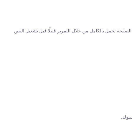
بعد التثبيت، انقر على رمز الملحق عندما تكون في صفحة فيسبوك الرئيسية. ستفتح نافذة صغيرة تتيح لك تحديد نوع الرد وبدء العملية. دع الصفحة تحمل بالكامل من خلال التمرير قليلًا قبل تشغيل النص 
سبوك.