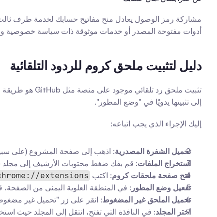
أدوات مفتوحة المصدر أو خدمات موثوقة ذات سياسة خصوصية و
دليل لتثبيت ملحق كروم للردود التلقائية
إلى تثبيتها يدويًا في "وضع المطور".
إليك الإجراء الذي يجب اتباعه:
تحميل الشفرة المصدرية
: اذهب إلى صفحة المشروع (على سبيل المثال، على GitHub) وقم بتنزيل المل
استخراج الملفات
: قم بفك ضغط محتويات الأرشيف إلى مجلد س
فتح صفحة ملحقات كروم
: اكتب 
chrome://extensions/
تفعيل وضع المطور
: في المنطقة العلوية اليمنى من الصفحة، ق
تحميل الملحق غير المضغوط
: انقر على زر "تحميل غير مضغوط
اختر المجلد
: في النافذة التي تفتح، انتقل إلى المجلد حيث اس