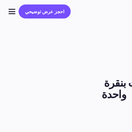
احجز عرض توضيحي
احجز عرض توضيحي
تسجيل الدخول
الرد التلقائي على منشورات فيسبوك: قم بتفعيل التفاعلات بنقرة 
واحدة