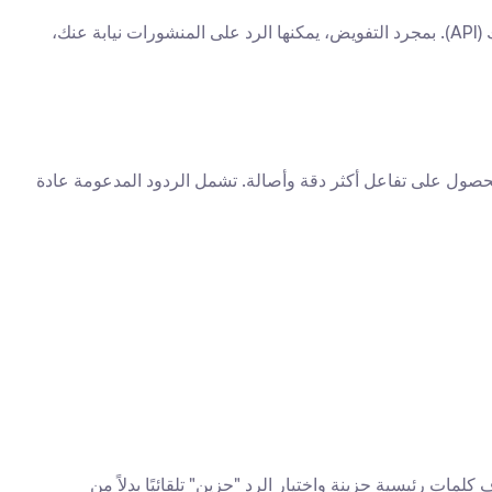
، من جهة أخرى، تعمل عبر خوادم بعيدة. هي عادةً تطلب إذن الوصول إلى حسابك عبر واجهة برمجة تطبيقات فيسبوك (API). بمجرد التفويض، يمكنها الرد على المنشورات نيابة عنك، 
عصر "الإعجاب" كخيار وحيد انتهى. الأدوات الحديثة للرد التلقائي تدعم جميع الردود المتاحة على فيسبوك، مما يسمح لك بتنوع تفاعلاتك للحصول على تفاعل أكثر دقة وأصالة. تشمل الردود المدعومة عادة 
 لاختيار الرد الأنسب. على سبيل المثال، يمكن للنص البرمجي تحليل نص منشور لاكتشاف كلمات رئيسية حزينة واختيار الرد "حزين" تلقائيًا بدلاً من 