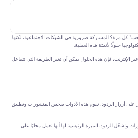
هل ترغب في أي وقت مضى في التفاعل مع جميع المنشورات في موجز الأخبار على فيسبوك دون الحاجة للنقر يدويًا على "إعجاب" أو "حب" كل مرة؟ المشاركة ضرورية في الشبكات الاجتماعية، لكنها 
جيا حلولًا لأتمتة هذه العملية.
أدوات الرد التلقائية على فيسبوك مصممة لتوفير الوقت والمحافظة على وجود نشط بسهولة. سواء أكانت ملحقات المتصفح أو الخدمات عبر الإنترنت، فإن هذه الحلول يمكن أن تغير الطريقة التي تتفاعل 
أداة الرد التلقائي هي برنامج أو نص برمجي مصمم للتفاعل مع منشورات فيسبوك نيابة عنك. بدلاً من التمرير يدويًا عبر موجز الأخبار والنقر على أزرار الردود، تقوم هذه الأدوات بفحص المنشورات وتطبيق 
، مثل تلك الخاصة بجوجل كروم، تندمج مباشرة في متصفحك. فهي تعمل في الخلفية بينما تتصفح فيسبوك، تحدد المنشورات وتشغّل الردود. الميزة الرئيسية لها أنها تعمل محليًا على 