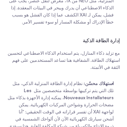
المنزلية، مثل NEO من 1X، معرض لنقل عنصر، يجب على 
الذكاء الاصطناعي أن يدرك ويبحر في البيئات المعقدة. إذا 
فشل، يمكن لـ XAI الكشف عما إذا كان الفشل هو بسبب 
خطأ الإدراك أو مشكلة المسار أو سوء تفسير الأمر.
إدارة الطاقة الذكية
مع تزايد ذكاء المنازل، يتم استخدام الذكاء الاصطناعي لتحسين 
استهلاك الطاقة. الشفافية هنا تساعد المستخدمين على فهم 
الثقة في الأتمتة.
استهلاك محسّن:
 نظام إدارة الطاقة المنزلية الذكي، مثل 
تلك التي يتم تركيبها بواسطة متخصصين مثل 
Les 
Nouveaux Installateurs
، يمكنه إدارة الأجهزة بذكاء مثل 
مضخات الحرارة وشواحن المركبات الكهربائية. يمكن 
لواجهة XAI أن تفسر قراراته في الوقت الحقيقي: "أنا 
أشحن سيارتك الكهربائية الآن لأن ألواحك الشمسية في 
ذروة الإنتاج والكهرباء من شبكة المكلفة للغاية. هذا سيؤدي 