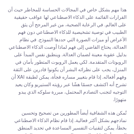
هذا مهم بشكل خاص في المجالات الحساسة للمخاطر حيث أن 
القرارات القائمة على الذكاء الاصطناعي لها عواقب حقيقية 
على العالم. في الرعاية الصحية، من غير المرجح أن يثق 
الطبيب في توصية تشخيصية للذكاء الاصطناعي دون فهم 
الأعراض أو ميزات الصورة التي حددها النموذج. في نظام 
العدالة، يحتاج القاضي إلى فهم لماذا أوصت الذكاء الاصطناعي 
بدليل عقوبة معينة لضمان العدالة. وينطبق نفس المبدأ على 
الروبوتات المتقدمة. لكي يعمل الروبوت المتطور بأمان في 
المنزل، يجب على نظرائه البشر أن يكونوا قادرين على الثقة 
وفهم أفعاله. إذا قام بتغيير مساره فجأة، يمكن لطبقة XAI أن 
تشرح أنه اكتشف جسمًا هشًا عبر رؤيته الستيريو وكان يعيد 
التوجيه لتجنب التصادم المحتمل، مبررة سلوكه الذي يبدو 
متهورًا.
تُمكن هذه الشفافية أيضاً المطورين من تصحيح وتحسين 
نماذجهم بشكل أكثر فعالية. إذا قام نظام الذكاء الاصطناعي 
بخطأ، يمكن لتقنيات التفسير المساعدة في تحديد المنطق 