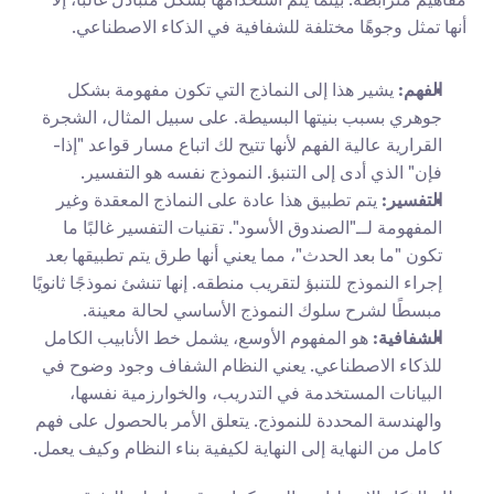
أنها تمثل وجوهًا مختلفة للشفافية في الذكاء الاصطناعي.
الفهم:
 يشير هذا إلى النماذج التي تكون مفهومة بشكل 
جوهري بسبب بنيتها البسيطة. على سبيل المثال، الشجرة 
القرارية عالية الفهم لأنها تتيح لك اتباع مسار قواعد "إذا-
فإن" الذي أدى إلى التنبؤ. النموذج نفسه هو التفسير.
التفسير:
 يتم تطبيق هذا عادة على النماذج المعقدة وغير 
المفهومة لــ"الصندوق الأسود". تقنيات التفسير غالبًا ما 
تكون "ما بعد الحدث"، مما يعني أنها طرق يتم تطبيقها 
بعد
إجراء النموذج للتنبؤ لتقريب منطقه. إنها تنشئ نموذجًا ثانويًا 
مبسطًا لشرح سلوك النموذج الأساسي لحالة معينة.
الشفافية:
 هو المفهوم الأوسع، يشمل خط الأنابيب الكامل 
للذكاء الاصطناعي. يعني النظام الشفاف وجود وضوح في 
البيانات المستخدمة في التدريب، والخوارزمية نفسها، 
والهندسة المحددة للنموذج. يتعلق الأمر بالحصول على فهم 
كامل من النهاية إلى النهاية لكيفية بناء النظام وكيف يعمل.