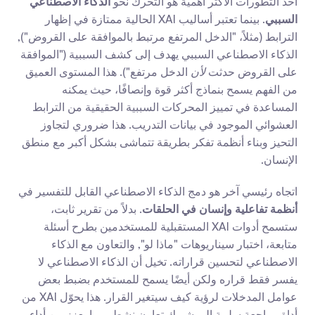
أحد التطورات الأكثر أهمية هو التحرك نحو 
الذكاء الاصطناعي 
السببي
. بينما تعتبر أساليب XAI الحالية ممتازة في إظهار 
الترابط (مثلاً، "الدخل المرتفع مرتبط بالموافقة على القروض"), 
الذكاء الاصطناعي السببي يهدف إلى كشف السببية ("الموافقة 
على القروض حدثت 
لأن
 الدخل مرتفع"). هذا المستوى العميق 
من الفهم يسمح بنماذج أكثر قوة وإنصافًا، حيث يمكنه 
المساعدة في تمييز المحركات السببية الحقيقية من الترابط 
العشوائي الموجود في بيانات التدريب. هذا ضروري لتجاوز 
التحيز وبناء أنظمة تفكر بطريقة تتماشى بشكل أكبر مع منطق 
الإنسان.
اتجاه رئيسي آخر هو دمج الذكاء الاصطناعي القابل للتفسير في 
أنظمة تفاعلية وإنسان في الحلقات
. بدلاً من تقرير ثابت، 
ستسمح أدوات XAI المستقبلية للمستخدمين بطرح أسئلة 
متابعة، اختبار سيناريوهات "ماذا لو", والتعاون مع الذكاء 
الاصطناعي لتحسين قراراته. تخيل أن الذكاء الاصطناعي لا 
يفسر فقط قراره ولكن أيضًا يسمح للمستخدم بضبط بعض 
عوامل المدخلات لرؤية كيف سيتغير القرار. هذا يحوّل XAI من 
أداة مراجعة سلبية إلى شريك تعاون نشط، مما يعزز من أداء 