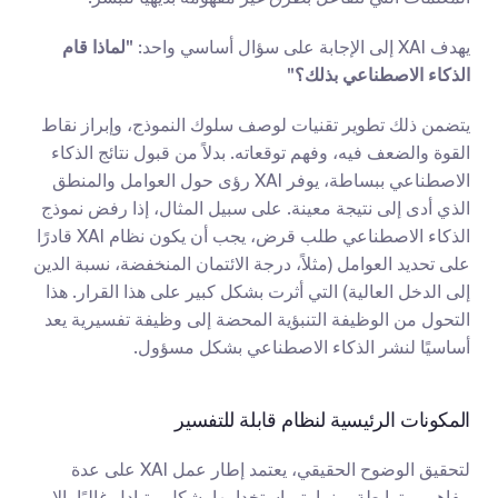
يهدف XAI إلى الإجابة على سؤال أساسي واحد: 
"لماذا قام 
الذكاء الاصطناعي بذلك؟"
يتضمن ذلك تطوير تقنيات لوصف سلوك النموذج، وإبراز نقاط 
القوة والضعف فيه، وفهم توقعاته. بدلاً من قبول نتائج الذكاء 
الاصطناعي ببساطة، يوفر XAI رؤى حول العوامل والمنطق 
الذي أدى إلى نتيجة معينة. على سبيل المثال، إذا رفض نموذج 
الذكاء الاصطناعي طلب قرض، يجب أن يكون نظام XAI قادرًا 
على تحديد العوامل (مثلاً، درجة الائتمان المنخفضة، نسبة الدين 
إلى الدخل العالية) التي أثرت بشكل كبير على هذا القرار. هذا 
التحول من الوظيفة التنبؤية المحضة إلى وظيفة تفسيرية يعد 
أساسيًا لنشر الذكاء الاصطناعي بشكل مسؤول.
المكونات الرئيسية لنظام قابلة للتفسير
لتحقيق الوضوح الحقيقي، يعتمد إطار عمل XAI على عدة 
مفاهيم مترابطة. بينما يتم استخدامها بشكل متبادل غالبًا، إلا 