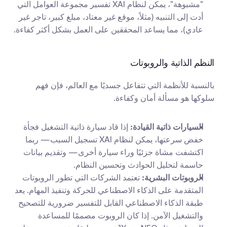
"مشبوهة"، يمكن لنظام XAI تفسير مجموعة العوامل التي 
أدت إلى التنبيه (مثلاً، موقع غير معتاد، مبلغ كبير، تاجر غير 
عادي)، مما يساعد المحققين على العمل بشكل أكثر كفاءة.
النظم الذاتية والروبوتات
بالنسبة للأنظمة التي تتفاعل جسديًا مع العالم، فإن فهم 
سلوكها هو مسألة أمان وكفاءة.
السيارات ذاتية القيادة:
 إذا قاد سيارة ذاتية التشغيل فجأة 
خفض سرعتها، يمكن لنظام XAI تسجيل السبب— ربما 
اكتشفت مشاة جزئيًا وراء سيارة أخرى— وتقديم بيانات 
حاسمة لتحليل الحوادث وتحسين النظام.
الروبوتات البشرية:
 تعتمد الشركات التي تطور الروبوتات 
المتقدمة على الذكاء الاصطناعي للحركة وتنفيذ المهام. يعد 
طبقة الذكاء الاصطناعي القابل للتفسير ضرورية للتصحيح 
والتشغيل الآمن. إذا كان الروبوت مصممًا للمساعدة 