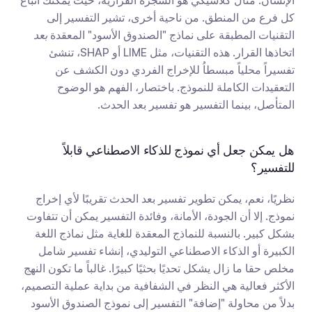
الإنسان. مثال كلاسيكي هو الشجرة القرارية، حيث يمكنك اتباع 
كل فرع من المنطق. من ناحية أخرى، تشير التفسير إلى 
التقنيات المطبقة على نماذج "الصندوق الأسود" المعقدة 
بعد
اتخاذها القرار. هذه التقنيات، مثل LIME أو SHAP، تنشئ 
تفسيراً محلياً مبسطاُ للإخراج الفردي دون الكشف عن 
التعقيدات الكاملة للنموذج. باختصار، الفهم هو الوضوح 
المتأصل، بينما التفسير هو تفسير بعد الحدث.
هل يمكن جعل أي نموذج للذكاء الاصطناعي قابلاً 
للتفسير؟
نظريًا، نعم، يمكن تطوير تفسير بعد الحدث تقريبًا لأي إخراج 
نموذج. إلا أن الجودة، الأمانة، وفائدة التفسير يمكن أن تتفاوت 
بشكل كبير. بالنسبة للنماذج المعقدة للغاية مثل نماذج اللغة 
الكبيرة أو الذكاء الاصطناعي التوليدي، إنشاء تفسير شامل 
مخلص حقا ما زال يشكل تحديًا بحثيًا كبيرًا. غالباً ما تكون النهج 
الأكثر فعالية هي النظر في الشفافية من بداية عملية التصميم، 
بدلاً من محاولة "إضافة" التفسير إلى نموذج الصندوق الأسود 