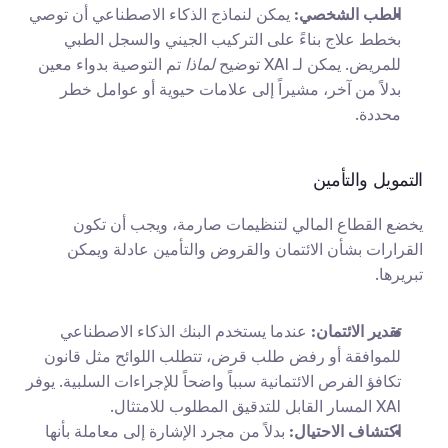
الطب الشخصي:
 يمكن لنماذج الذكاء الاصطناعي أن توصي 
بخطط علاج بناءً على التركيب الجيني والسجل الطبي 
للمريض. يمكن لـ XAI توضيح 
لماذا
 تم التوصية بدواء معين 
بدلاً من آخر، مشيراً إلى علامات حيوية أو عوامل خطر 
محددة.
التمويل والتأمين
يخضع القطاع المالي لتنظيمات صارمة، ويجب أن تكون 
القرارات بشأن الائتمان والقروض والتأمين عادلة ويمكن 
تبريرها.
تقدير الائتمان:
 عندما يستخدم البنك الذكاء الاصطناعي 
للموافقة أو رفض طلب قرض، تتطلب اللوائح مثل قانون 
تكافؤ الفرص الائتمانية سبباً واضحاً للإجراءات السلبية. يوفر 
XAI المسار القابل للتدقيق المطلوب للامتثال.
اكتشاف الاحتيال:
 بدلاً من مجرد الإشارة إلى معاملة بأنها 