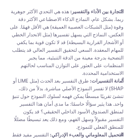
التجارة بين الأداء والتفسير:
 هذه هي التحدي الأكثر جوهرية 
ربما. بشكل عام، النماذج الذكاء الاصطناعي الأكثر دقة 
وقوة (مثل الشبكات العصبية العميقة) هي الأقل فهمًا. على 
العكس، النماذج التي يسهل تفسيرها (مثل الانحدار الخطي 
أو الأشجار القرارية البسيطة) قد لا تكون قوية بما يكفي 
للمهام المعقدة. السعي لتحقيق التفسير العالي قد يتطلب 
التضحية بدرجة معينة من الدقة التنبئية، مما يجبر 
المنظمات على العثور على التوازن المناسب لحالتهم 
الاستخدامية المحددة.
أمانة التفسيرات:
 طرق التفسير بعد الحدث (مثل LIME أو 
SHAP) لا تفسر النموذج الأصلي مباشرة. بدلاً من ذلك، 
تنشئ تقريبًا مبسطًا يمكن فهمه لسلوك النموذج حول تنبؤ 
واحد. هذا يثير سؤالًا حاسمًا: ما مدى أمان هذا التفسير 
لمنطق الصندوق الأسود الداخلي الحقيقي؟ قد يكون 
التفسير مقبولاً وسهل الفهم، ومع ذلك يعد تبسيطًا مضللًا 
للمنطق الفعلي للنموذج.
التحميل المعلوماتي والعبء الإدراكي:
 التفسير مفيد فقط 