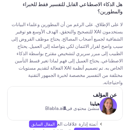
هل الذكاء الاصطناعي القابل للتفسير فقط للخبراء 
والمطورين؟
لا على الإطلاق. على الرغم من أن المطورين وعلماء البيانات 
يستخدمون XAI للتصحيح والتحقق، الهدف الأوسع هو توفير 
الشفافية لجميع أصحاب المصالح. يحتاج موظف القروض إلى 
سبب واضح لقرار الائتمان لكي يتواصله إلى العميل. يحتاج 
الطبيب إلى مبرر سريري لتشخيص مقترح بواسطة الذكاء 
الاصطناعي. يحتاج العميل إلى فهم لماذا تغير قسط التأمين 
الخاص به. تم تصميم أنظمة XAI الفعالة لتقديم مستويات 
مختلفة من التفسير مخصصة لخبرة الجمهور التقنية 
واحتياجاته.
عن المؤلف
هيلينا
منشئ محتوى في
Blabla.ai
أتمتة إدارة علاقات العملاء لخدمة العملاء: دليل كامل لعام
المقال السابق