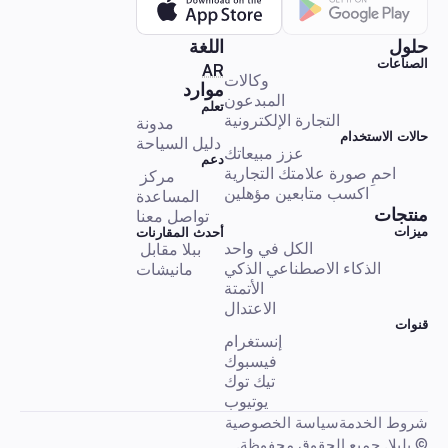
حلول
اللغة
الصناعات
الذكاء الاصطناعي لـ X: أفكار، استخدامات حقيقية، وأدوات للابتكار
🇦🇪 العربية
AR
وكالات
موارد
المبدعون
تعلم
التجارة الإلكترونية
مدونة
حالات الاستخدام
حالات استخدام الذكاء الاصطناعي
دليل السياحة
عزز مبيعاتك
دعم
احمِ صورة علامتك التجارية
مركز 
اكسب متابعين مؤهلين
المساعدة
منتجات
تواصل معنا
ميزات
أحدث المقارنات
الكل في واحد
ببلا مقابل 
الذكاء الاجتماعي الاصطناعي (ASI): ما هو ولماذا هو مهم
الذكاء الاصطناعي الذكي
مانيشات
الأتمتة
الاعتدال
حالات استخدام الذكاء الاصطناعي
قنوات
إنستغرام
فيسبوك
تيك توك
يوتيوب
شروط الخدمة
سياسة الخصوصية
استكشف الذكاء الاصطناعي على Pinterest لتحفيز التسوق والإبداع
© بلبلا. جميع الحقوق محفوظة.