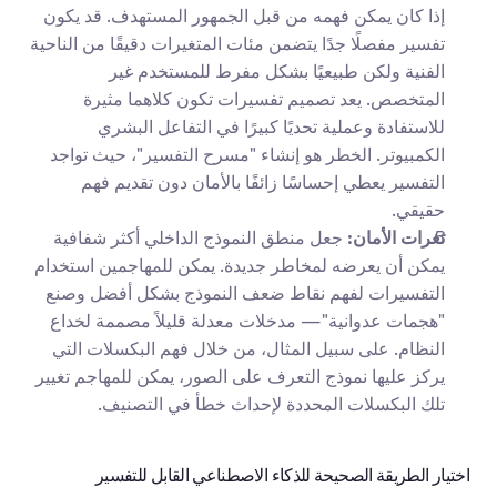
إذا كان يمكن فهمه من قبل الجمهور المستهدف. قد يكون 
تفسير مفصلًا جدًا يتضمن مئات المتغيرات دقيقًا من الناحية 
الفنية ولكن طبيعيًا بشكل مفرط للمستخدم غير 
المتخصص. يعد تصميم تفسيرات تكون كلاهما مثيرة 
للاستفادة وعملية تحديًا كبيرًا في التفاعل البشري 
الكمبيوتر. الخطر هو إنشاء "مسرح التفسير"، حيث تواجد 
التفسير يعطي إحساسًا زائفًا بالأمان دون تقديم فهم 
حقيقي.
ثغرات الأمان:
 جعل منطق النموذج الداخلي أكثر شفافية 
يمكن أن يعرضه لمخاطر جديدة. يمكن للمهاجمين استخدام 
التفسيرات لفهم نقاط ضعف النموذج بشكل أفضل وصنع 
"هجمات عدوانية"— مدخلات معدلة قليلاً مصممة لخداع 
النظام. على سبيل المثال، من خلال فهم البكسلات التي 
يركز عليها نموذج التعرف على الصور، يمكن للمهاجم تغيير 
تلك البكسلات المحددة لإحداث خطأ في التصنيف.
اختيار الطريقة الصحيحة للذكاء الاصطناعي القابل للتفسير